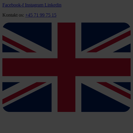
Videre
Facebook-f
Instagram
Linkedin
til
Kontakt os:
+45 71 99 75 15
indhold