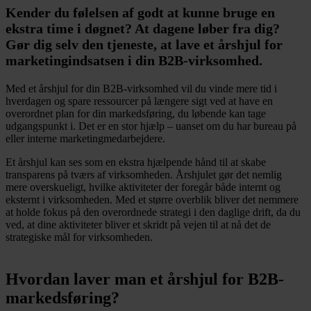
Kender du følelsen af godt at kunne bruge en
ekstra time i døgnet? At dagene løber fra dig?
Gør dig selv den tjeneste, at lave et årshjul for
marketingindsatsen i din B2B-virksomhed.
Med et årshjul for din B2B-virksomhed vil du vinde mere tid i
hverdagen og spare ressourcer på længere sigt ved at have en
overordnet plan for din markedsføring, du løbende kan tage
udgangspunkt i. Det er en stor hjælp – uanset om du har bureau på
eller interne marketingmedarbejdere.
Et årshjul kan ses som en ekstra hjælpende hånd til at skabe
transparens på tværs af virksomheden. Årshjulet gør det nemlig
mere overskueligt, hvilke aktiviteter der foregår både internt og
eksternt i virksomheden. Med et større overblik bliver det nemmere
at holde fokus på den overordnede strategi i den daglige drift, da du
ved, at dine aktiviteter bliver et skridt på vejen til at nå det de
strategiske mål for virksomheden.
Hvordan laver man et årshjul for B2B-
markedsføring?