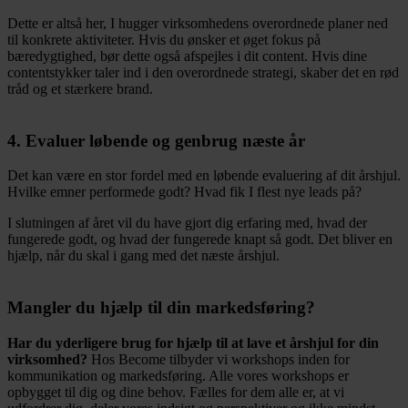
Dette er altså her, I hugger virksomhedens overordnede planer ned
til konkrete aktiviteter. Hvis du ønsker et øget fokus på
bæredygtighed, bør dette også afspejles i dit content. Hvis dine
contentstykker taler ind i den overordnede strategi, skaber det en rød
tråd og et stærkere brand.
4. Evaluer løbende og genbrug næste år
Det kan være en stor fordel med en løbende evaluering af dit årshjul.
Hvilke emner performede godt? Hvad fik I flest nye leads på?
I slutningen af året vil du have gjort dig erfaring med, hvad der
fungerede godt, og hvad der fungerede knapt så godt. Det bliver en
hjælp, når du skal i gang med det næste årshjul.
Mangler du hjælp til din markedsføring?
Har du yderligere brug for hjælp til at lave et årshjul for din
virksomhed?
Hos Become tilbyder vi workshops inden for
kommunikation og markedsføring. Alle vores workshops er
opbygget til dig og dine behov. Fælles for dem alle er, at vi