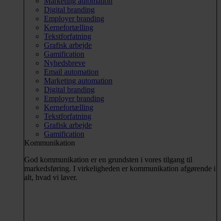
Marketing automation
Digital branding
Employer branding
Kernefortælling
Tekstforfatning
Grafisk arbejde
Gamification
Nyhedsbreve
Email automation
Marketing automation
Digital branding
Employer branding
Kernefortælling
Tekstforfatning
Grafisk arbejde
Gamification
Kommunikation
God kommunikation er en grundsten i vores tilgang til
markedsføring. I virkeligheden er kommunikation afgørende i
alt, hvad vi laver.