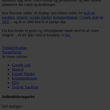
udfordrer dig, deler vores indsigt og perspektiver og ikke mindst
stimulerer din viden og holdninger.
Hos Become sidder 30 dygtige specialister inden for
tech og
tracking
,
strategi
,
sociale medier
,
kommunikation
,
Google Ads
og
SEO
– og de er altid klar til at hjælpe dig.
Du kan booke et gratis og uforpligtende møde med en af vores
sælgere – så tøv ikke med at kontakte os
her
.
Tidligere
Forrige
Næste
Næste
Se vores ydelser
Google Ads
Strategi
Sociale Medier
Kommunikation
SEO
Tech & Tracking
Indholdsfortegnelse
Del opslaget: