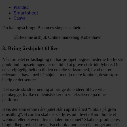
Plandisc
Smartsheet
Canva
Du kan også bruge Becomes simple skabelon:
3. Bring årshjulet til live
Når formatet er fastlagt og du har proppet begivenhederne fra første
punkt ind i opsætningen, er det tid til at grave et skridt dybere. Det
er selvfølgelig helt op til den enkelte virksomhed, hvad der er
relevant at have med i årshjulet, men jo mere konkret, desto større
hjælp er det senere.
Det næste skridt er nemlig at bringe dine idéer til live vil at
planlægge, hvilke contentstykker du vil eksekvere på dine
platforme.
Hvis der som emne i årshjulet står i april måned “Fokus på grøn
omstilling”. Hvordan skal det stå føres ud i livet? Kan I holde et
webinar eller et event, hvor I taler om emnet? Skal der produceres
blogindlæg, nyhedsbreve, Facebook-annoncer eller noget andet?