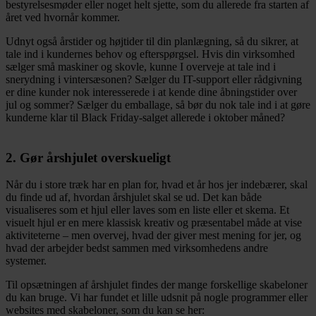
bestyrelsesmøder eller noget helt sjette, som du allerede fra starten af
året ved hvornår kommer.
Udnyt også årstider og højtider til din planlægning, så du sikrer, at
tale ind i kundernes behov og efterspørgsel. Hvis din virksomhed
sælger små maskiner og skovle, kunne I overveje at tale ind i
snerydning i vintersæsonen? Sælger du IT-support eller rådgivning
er dine kunder nok interesserede i at kende dine åbningstider over
jul og sommer? Sælger du emballage, så bør du nok tale ind i at gøre
kunderne klar til Black Friday-salget allerede i oktober måned?
2. Gør årshjulet overskueligt
Når du i store træk har en plan for, hvad et år hos jer indebærer, skal
du finde ud af, hvordan årshjulet skal se ud. Det kan både
visualiseres som et hjul eller laves som en liste eller et skema. Et
visuelt hjul er en mere klassisk kreativ og præsentabel måde at vise
aktiviteterne – men overvej, hvad der giver mest mening for jer, og
hvad der arbejder bedst sammen med virksomhedens andre
systemer.
Til opsætningen af årshjulet findes der mange forskellige skabeloner
du kan bruge. Vi har fundet et lille udsnit på nogle programmer eller
websites med skabeloner, som du kan se her: