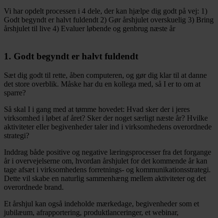
Vi har opdelt processen i 4 dele, der kan hjælpe dig godt på vej: 1)
Godt begyndt er halvt fuldendt 2) Gør årshjulet overskuelig 3) Bring
årshjulet til live 4) Evaluer løbende og genbrug næste år
1. Godt begyndt er halvt fuldendt
Sæt dig godt til rette, åben computeren, og gør dig klar til at danne
det store overblik. Måske har du en kollega med, så I er to om at
sparre?
Så skal I i gang med at tømme hovedet: Hvad sker der i jeres
virksomhed i løbet af året? Sker der noget særligt næste år? Hvilke
aktiviteter eller begivenheder taler ind i virksomhedens overordnede
strategi?
Inddrag både positive og negative læringsprocesser fra det forgange
år i overvejelserne om, hvordan årshjulet for det kommende år kan
tage afsæt i virksomhedens forretnings- og kommunikationsstrategi.
Dette vil skabe en naturlig sammenhæng mellem aktiviteter og det
overordnede brand.
Et årshjul kan også indeholde mærkedage, begivenheder som et
jubilæum, afrapportering, produktlanceringer, et webinar,