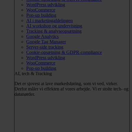
WordPress udvikling
WooCommerce
Pop-up building
AI i marketingafdelingen
AI workshop og undervisning
Tracking & analyseopsætning
Google Analytics
Google Tag Manager
Server-side tracking
Cookie-opsætning & GDPR-compliance
WordPress udvikling
WooCommerce
Pop-up building
AI, tech & Tracking
Det er sjovest at lave markedsføring, som vi ved, virker.
Derfor måler vi effekten af vores arbejde. Vi er stolte tech- og
datanørder.