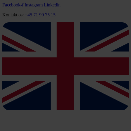
Videre
Facebook-f
Instagram
Linkedin
til
Kontakt os:
+45 71 99 75 15
indhold