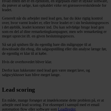
Hvad enten det er en ejendom, en legeplads eller et stykke software,
du prøver at sælge, kan opkaldet virke ret grænseoverskridende for
leadet.
Generelt når du arbejder med lead gen, har du ikke rigtig kontrol
over, hvor varmt leadet er, eller hvor leadet er i sin beslutningsproces
i det øjeblik, leadet kommer ind. Du kan selvfølge bruge lead gen
som en del af dine remarketingkampagner, men selv remarketing er
meget upræcist ift. en given beslutningsproces.
Så sat på spidsen får du egentlig bare din målgruppe til at
downloade din ebog, din salgsopstilling eller din analyse længe før,
de egentlig er klar til at købe.
Hvis de overhovedet bliver klar.
Derfor kan lukkerater med lead gen være meget lave, og
salgscyklusser kan blive meget lange.
Lead scoring
En måde, mange forsøger at imødekomme dette problem på, er at
arbejde med lead scoring. For eksempel i samspil med et email
automation flow eller software som
Leadfeeder
.