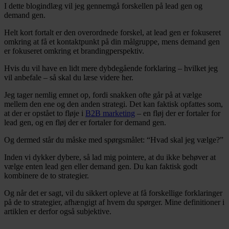
I dette blogindlæg vil jeg gennemgå forskellen på lead gen og
demand gen.
Helt kort fortalt er den overordnede forskel, at lead gen er fokuseret
omkring at få et kontaktpunkt på din målgruppe, mens demand gen
er fokuseret omkring et brandingperspektiv.
Hvis du vil have en lidt mere dybdegående forklaring – hvilket jeg
vil anbefale – så skal du læse videre her.
Jeg tager nemlig emnet op, fordi snakken ofte går på at vælge
mellem den ene og den anden strategi. Det kan faktisk opfattes som,
at der er opstået to fløje i
B2B marketing
– en fløj der er fortaler for
lead gen, og en fløj der er fortaler for demand gen.
Og dermed står du måske med spørgsmålet: “Hvad skal jeg vælge?”
Inden vi dykker dybere, så lad mig pointere, at du ikke behøver at
vælge enten lead gen eller demand gen. Du kan faktisk godt
kombinere de to strategier.
Og når det er sagt, vil du sikkert opleve at få forskellige forklaringer
på de to strategier, afhængigt af hvem du spørger. Mine definitioner i
artiklen er derfor også subjektive.