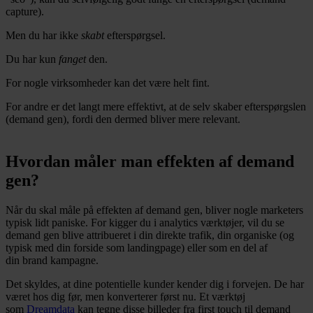
capture).
Men du har ikke
skabt
efterspørgsel.
Du har kun
fanget
den.
For nogle virksomheder kan det være helt fint.
For andre er det langt mere effektivt, at de selv skaber efterspørgslen
(demand gen), fordi den dermed bliver mere relevant.
Hvordan måler man effekten af demand
gen?
Når du skal måle på effekten af demand gen, bliver nogle marketers
typisk lidt paniske. For kigger du i analytics værktøjer, vil du se
demand gen blive attribueret i din direkte trafik, din organiske (og
typisk med din forside som landingpage) eller som en del af
din brand kampagne.
Det skyldes, at dine potentielle kunder kender dig i forvejen. De har
været hos dig før, men konverterer først nu. Et værktøj
som
Dreamdata
kan tegne disse billeder fra first touch til demand