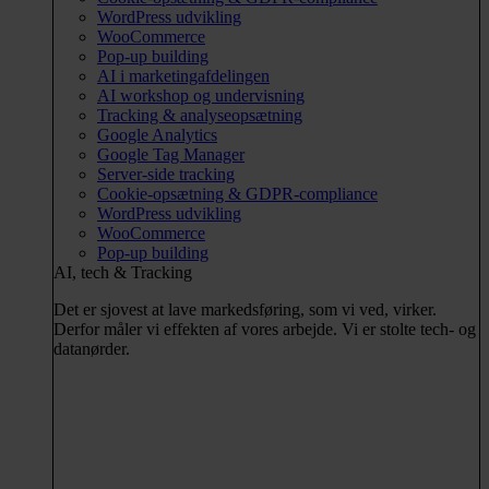
WordPress udvikling
WooCommerce
Pop-up building
AI i marketingafdelingen
AI workshop og undervisning
Tracking & analyseopsætning
Google Analytics
Google Tag Manager
Server-side tracking
Cookie-opsætning & GDPR-compliance
WordPress udvikling
WooCommerce
Pop-up building
AI, tech & Tracking
Det er sjovest at lave markedsføring, som vi ved, virker.
Derfor måler vi effekten af vores arbejde. Vi er stolte tech- og
datanørder.