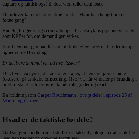
capture og faktisk også til deal won (eller deal lost).
Derudover kan du spørge dine kunder: Hvor har du hørt om os
første gang?
Endelig bruger vi også omsætningstal, salgscyklus pipeline velocity
som KPI’er for, om demand gen virker.
Fordi demand gen handler om at skabe efterspørgsel, har det mange
ligheder med branding.
Er det bare gammel vin på nye flasker?
Der, hvor jeg synes, det adskiller sig, er, at demand gen er mere
fokuseret på at skabe omsætning. Hvor vi, når vi måler på branding i
bred forstand, ofte er ovre i kendskabsgrader og reach.
En holdning som
Casper Rouchmann i øvrigt deler i episode 25 af
Marketing Corner
.
Hvad er de taktiske fordele?
Da lead gen handler om at skaffe kontaktoplysninger, er alt omkring
lead gen bygget op omkring formularer.