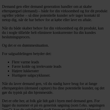
Demand gen eller demand generation handler om at skabe
efterspørgsel (demand) – både for din virksomhed og for dit produkt
og/eller ydelse – så dine potentielle kunder
selv
tager kontakt til
netop dig, når de har behov for at købe eller lave en aftale.
Når du både skaber behov for din virksomhed og dit produkt, kan
du i nogle tilfælde helt eliminere konkurrenter fra din kundes
beslutningsproces.
Og det er en drømmesituation.
For salgsafdelingen betyder det:
Flere varme leads
Færre kolde og irrelevante leads
Højere lukkerater
Hurtigere salgscyklusser.
Når du laver demand gen, vil du stadig have brug for at fange
efterspørgslen (demand capture) fra dine potentielle kunder, og det
gør du typisk på din hjemmeside.
Det er ofte her, at folk går lidt galt i byen med demand gen. For
ligger du nummer et på en generisk søgning (som f.eks. søgningen
“seo”), kan du selvfølgelig godt fange en efterspørgsel (demand