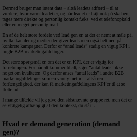
Dermed bruger man intent data – altså leadets adfærd – til at
vurdere, hvor varmt leadet er, og når leadet er højt nok på skalaen,
tages mere direkte og personlig kontakt f.eks. ved et telefonopkald
eller en meget personlig mail.
En af de helt store fordele ved lead gen er, at det er nemt at måle på,
hvilke kanaler og medier der giver leads men også helt ned på
konkrete kampagner. Derfor er “antal leads” stadig en vigtig KPI i
nogle B2B marketingafdelinger.
Det store spørgsmål er, om det er en KPI, der er vigtig for
forretningen. For når alt kommer til alt, siger “antal leads” ikke
noget om kvaliteten. Og derfor anses “antal leads” i andre B2B
marketingafdelinger som en vanity metric – altså ren
forfængelighed, der kan få marketingafdelingens KPI’er til at se
flotte ud.
I mange tilfælde vil jeg give den sidstnævnte gruppe ret, men det er
selvfølgelig afhængigt af den kontekst, du står i.
Hvad er demand generation (demand
gen)?