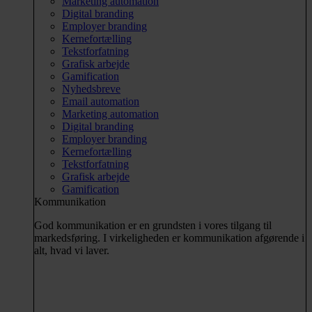
Marketing automation
Digital branding
Employer branding
Kernefortælling
Tekstforfatning
Grafisk arbejde
Gamification
Nyhedsbreve
Email automation
Marketing automation
Digital branding
Employer branding
Kernefortælling
Tekstforfatning
Grafisk arbejde
Gamification
Kommunikation
God kommunikation er en grundsten i vores tilgang til
markedsføring. I virkeligheden er kommunikation afgørende i
alt, hvad vi laver.