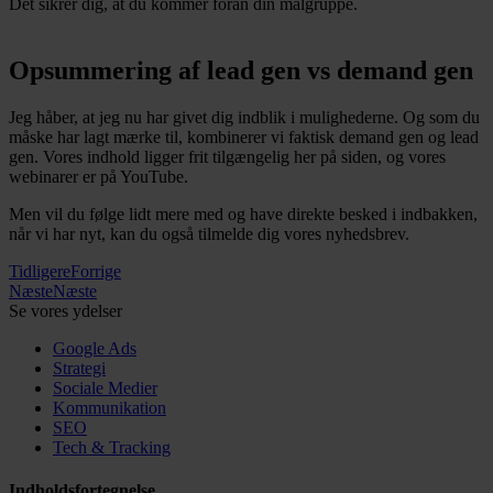
Det sikrer dig, at du kommer foran din målgruppe.
Opsummering af lead gen vs demand gen
Jeg håber, at jeg nu har givet dig indblik i mulighederne. Og som du
måske har lagt mærke til, kombinerer vi faktisk demand gen og lead
gen. Vores indhold ligger frit tilgængelig her på siden, og vores
webinarer er på YouTube.
Men vil du følge lidt mere med og have direkte besked i indbakken,
når vi har nyt, kan du også tilmelde dig vores nyhedsbrev.
Tidligere
Forrige
Næste
Næste
Se vores ydelser
Google Ads
Strategi
Sociale Medier
Kommunikation
SEO
Tech & Tracking
Indholdsfortegnelse