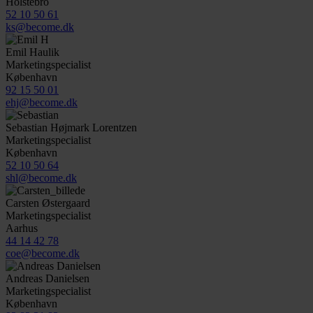
Holstebro
52 10 50 61
ks@become.dk
Emil Haulik
Marketingspecialist
København
92 15 50 01
ehj@become.dk
Sebastian Højmark Lorentzen
Marketingspecialist
København
52 10 50 64
shl@become.dk
Carsten Østergaard
Marketingspecialist
Aarhus
44 14 42 78
coe@become.dk
Andreas Danielsen
Marketingspecialist
København