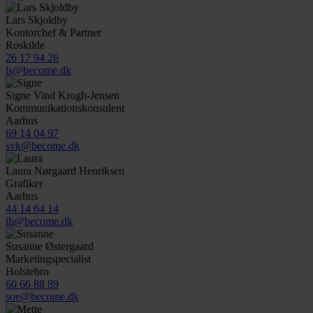
Lars Skjoldby
Kontorchef & Partner
Roskilde
26 17 94 26
ls@become.dk
Signe Vind Krogh-Jensen
Kommunikationskonsulent
Aarhus
69 14 04 97
svk@become.dk
Laura Nørgaard Henriksen
Grafiker
Aarhus
44 14 64 14
lh@become.dk
Susanne Østergaard
Marketingspecialist
Holstebro
60 66 88 89
soe@become.dk