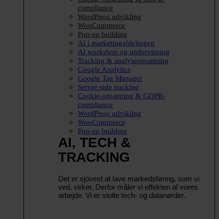
compliance
WordPress udvikling
WooCommerce
Pop-up building
AI i marketingafdelingen
AI workshop og undervisning
Tracking & analyseopsætning
Google Analytics
Google Tag Manager
Server-side tracking
Cookie-opsætning & GDPR-
compliance
WordPress udvikling
WooCommerce
Pop-up building
AI, TECH &
TRACKING
Det er sjovest at lave markedsføring, som vi
ved, virker. Derfor måler vi effekten af vores
arbejde. Vi er stolte tech- og datanørder.