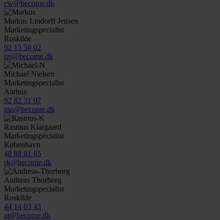
cw@become.dk
Markus Lindorff Jensen
Marketingspecialist
Roskilde
92 15 50 02
mj@become.dk
Michael Nielsen
Marketingspecialist
Aarhus
92 82 31 97
mn@become.dk
Rasmus Klargaard
Marketingspecialist
København
48 88 81 85
rk@become.dk
Andreas Thorborg
Marketingspecialist
Roskilde
44 14 03 43
at@become.dk