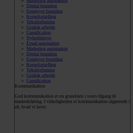
Marketing automation
Digital branding
Employer branding
Kernefortælling
Tekstforfatning
Grafisk arbejde
Gamification
Nyhedsbreve
Email automation
Marketing automation
Digital branding
Employer branding
Kernefortælling
Tekstforfatning
Grafisk arbejde
Gamification
Kommunikation
God kommunikation er en grundsten i vores tilgang til
markedsføring. I virkeligheden er kommunikation afgørende i
alt, hvad vi laver.