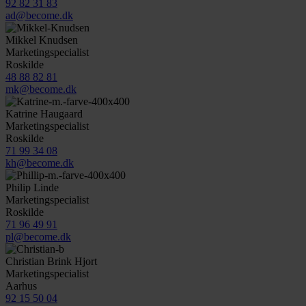
92 82 31 83
ad@become.dk
Mikkel Knudsen
Marketingspecialist
Roskilde
48 88 82 81
mk@become.dk
Katrine Haugaard
Marketingspecialist
Roskilde
71 99 34 08
kh@become.dk
Philip Linde
Marketingspecialist
Roskilde
71 96 49 91
pl@become.dk
Christian Brink Hjort
Marketingspecialist
Aarhus
92 15 50 04