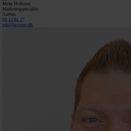
Mette Hollesen
Marketingspecialist
Aarhus
69 13 82 27
mh@become.dk