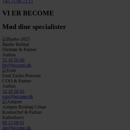
+45 71 99 75 15
VI ER BECOME
Mød dine specialister
Bjarke Bekhøj
Direktør & Partner
Aarhus
52 10 50 60
bb@become.dk
Emil Zacho-Petersen
COO & Partner
Aarhus
52 10 50 63
ezp@become.dk
Asbjørn Brokhøj Urban
Kontorchef & Partner
København
69 13 08 61
ab@become.dk