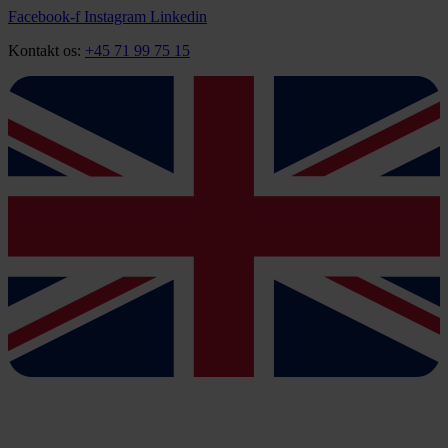
Videre
Facebook-f
Instagram
Linkedin
til
Kontakt os:
+45 71 99 75 15
indhold