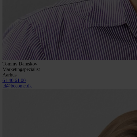
Tommy Damskov
Marketingspecialist
Aarhus
61 40 61 00
td@become.dk