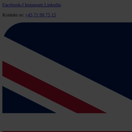
Videre
Facebook-f
Instagram
Linkedin
til
Kontakt os:
+45 71 99 75 15
indhold