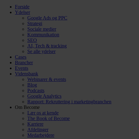
Forside
Ydelser
Google Ads og PPC
Strategi
Sociale medier
Kommunikation
SEO
AI, Tech & tracking
Se alle ydelser
Cases
Brancher
Events
Vidensbank
Webinarer & events
Blog
Podcasts
Google Analytics
Rapport: Rekruttering i marketingbranchen
Om Become
Lær os at kende
The Book of Become
Karriere
Afdelinger
Medarbejdere