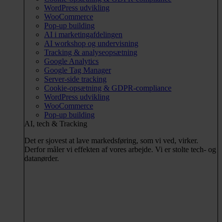
WordPress udvikling
WooCommerce
Pop-up building
AI i marketingafdelingen
AI workshop og undervisning
Tracking & analyseopsætning
Google Analytics
Google Tag Manager
Server-side tracking
Cookie-opsætning & GDPR-compliance
WordPress udvikling
WooCommerce
Pop-up building
AI, tech & Tracking
Det er sjovest at lave markedsføring, som vi ved, virker.
Derfor måler vi effekten af vores arbejde. Vi er stolte tech- og
datanørder.