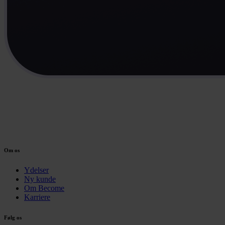
Om os
Ydelser
Ny kunde
Om Become
Karriere
Følg os