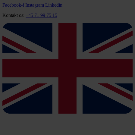
Videre
Facebook-f
Instagram
Linkedin
til
Kontakt os:
+45 71 99 75 15
indhold