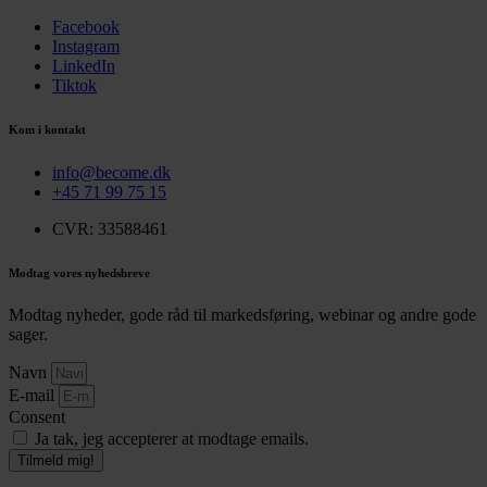
Facebook
Instagram
LinkedIn
Tiktok
Kom i kontakt
info@become.dk
+45 71 99 75 15
CVR: 33588461
Modtag vores nyhedsbreve
Modtag nyheder, gode råd til markedsføring, webinar og andre gode
sager.
Navn
E-mail
Consent
Ja tak, jeg accepterer at modtage emails.
Tilmeld mig!