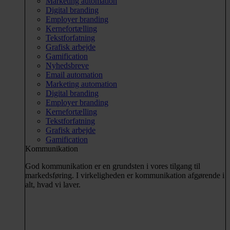
Marketing automation
Digital branding
Employer branding
Kernefortælling
Tekstforfatning
Grafisk arbejde
Gamification
Nyhedsbreve
Email automation
Marketing automation
Digital branding
Employer branding
Kernefortælling
Tekstforfatning
Grafisk arbejde
Gamification
Kommunikation
God kommunikation er en grundsten i vores tilgang til
markedsføring. I virkeligheden er kommunikation afgørende i
alt, hvad vi laver.