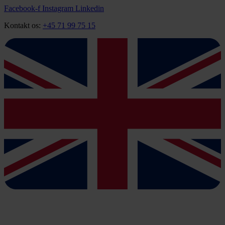
Videre
Facebook-f
Instagram
Linkedin
til
Kontakt os:
+45 71 99 75 15
indhold