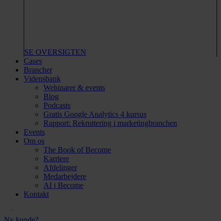
SE OVERSIGTEN
Cases
Brancher
Vidensbank
Webinarer & events
Blog
Podcasts
Gratis Google Analytics 4 kursus
Rapport: Rekruttering i marketingbranchen
Events
Om os
The Book of Become
Karriere
Afdelinger
Medarbejdere
AI i Become
Kontakt
Ny kunde?