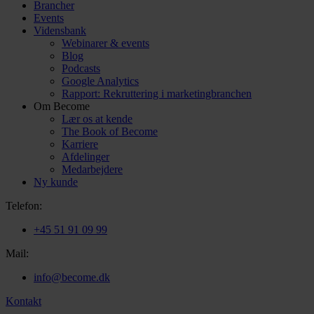
Brancher
Events
Vidensbank
Webinarer & events
Blog
Podcasts
Google Analytics
Rapport: Rekruttering i marketingbranchen
Om Become
Lær os at kende
The Book of Become
Karriere
Afdelinger
Medarbejdere
Ny kunde
Telefon:
+45 51 91 09 99
Mail:
info@become.dk
Kontakt