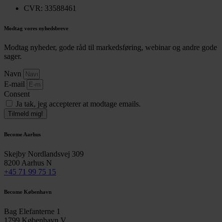
CVR: 33588461
Modtag vores nyhedsbreve
Modtag nyheder, gode råd til markedsføring, webinar og andre gode
sager.
Navn
E-mail
Consent
Ja tak, jeg accepterer at modtage emails.
Tilmeld mig!
Become Aarhus
Skejby Nordlandsvej 309
8200 Aarhus N
+45 71 99 75 15
Become København
Bag Elefanterne 1
1799 København V