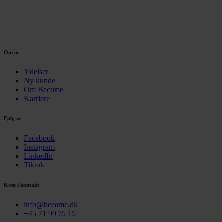
Om os
Ydelser
Ny kunde
Om Become
Karriere
Følg os
Facebook
Instagram
LinkedIn
Tiktok
Kom i kontakt
info@become.dk
+45 71 99 75 15