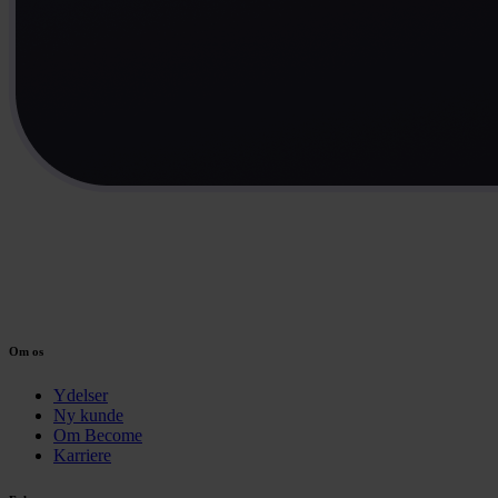
Om os
Ydelser
Ny kunde
Om Become
Karriere