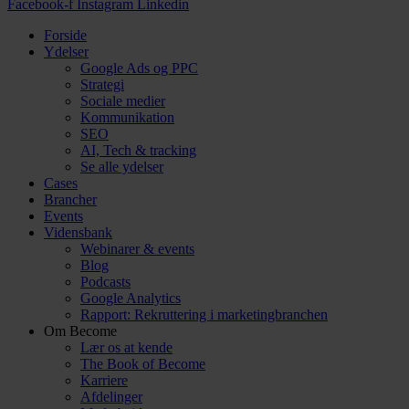
Facebook-f
Instagram
Linkedin
Forside
Ydelser
Google Ads og PPC
Strategi
Sociale medier
Kommunikation
SEO
AI, Tech & tracking
Se alle ydelser
Cases
Brancher
Events
Vidensbank
Webinarer & events
Blog
Podcasts
Google Analytics
Rapport: Rekruttering i marketingbranchen
Om Become
Lær os at kende
The Book of Become
Karriere
Afdelinger