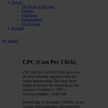
Om os
The Book of Become
Karriere
Afdelinger
Medarbejdere
AI i Become
Kontakt
Ny kunde?
CPC (Cost Per Click)
CPC står for Cost Per Click og er et af
de mest udbredte nøgletal inden for
online annoncering. Det viser, hvor
meget du betaler for hvert klik på din
annonce. Formlen er: CPC =
Annonceudgifter / Antal klik.
Forestil dig, at du bruger 5.000 kr. på en
Google Ads-kampagne, der genererer