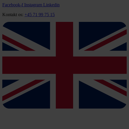
Videre
Facebook-f
Instagram
Linkedin
til
Kontakt os:
+45 71 99 75 15
indhold