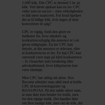
1.000 klik. Din CPC er dermed 5 kr. pr.
klik. Ved første øjekast kan en lav CPC
virke som en succes – men virkeligheden
er lidt mere nuanceret. For hvad hjælper
det at få billige klik, hvis ingen af dem
konverterer til salg?
CPC er vigtig, fordi den giver en
indikator for, hvor attraktiv og
konkurrencedygtig din annonce er i en
given målgruppe. En lav CPC kan
betyde, at din annonce er relevant, eller
at konkurrencen er lav. En høj CPC kan
omvendt være tegn på hård konkurrence
– fx i brancher som forsikring eller
advokatbistand, hvor klikpriserne kan
være tårnhøje.
Men CPC bør aldrig stå alene. Hos
Become arbejder man altid med at koble
CPC til konverteringsrater og
ROAS/POAS. På den måde sikrer man,
at man ikke kun betaler for trafik, men
for den rigtige trafik. Det handler ikke
om flest mulige klik, men om de klik, der