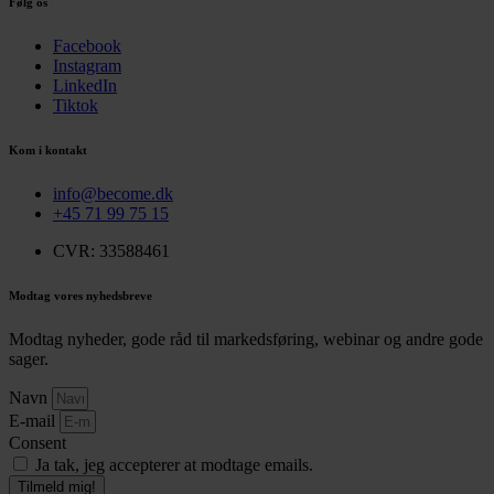
Følg os
Facebook
Instagram
LinkedIn
Tiktok
Kom i kontakt
info@become.dk
+45 71 99 75 15
CVR: 33588461
Modtag vores nyhedsbreve
Modtag nyheder, gode råd til markedsføring, webinar og andre gode
sager.
Navn
E-mail
Consent
Ja tak, jeg accepterer at modtage emails.
Tilmeld mig!