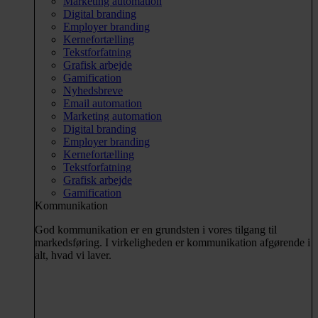
Marketing automation
Digital branding
Employer branding
Kernefortælling
Tekstforfatning
Grafisk arbejde
Gamification
Nyhedsbreve
Email automation
Marketing automation
Digital branding
Employer branding
Kernefortælling
Tekstforfatning
Grafisk arbejde
Gamification
Kommunikation
God kommunikation er en grundsten i vores tilgang til
markedsføring. I virkeligheden er kommunikation afgørende i
alt, hvad vi laver.