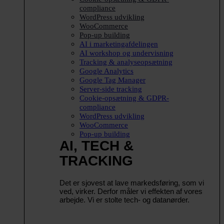
compliance
WordPress udvikling
WooCommerce
Pop-up building
AI i marketingafdelingen
AI workshop og undervisning
Tracking & analyseopsætning
Google Analytics
Google Tag Manager
Server-side tracking
Cookie-opsætning & GDPR-
compliance
WordPress udvikling
WooCommerce
Pop-up building
AI, TECH &
TRACKING
Det er sjovest at lave markedsføring, som vi
ved, virker. Derfor måler vi effekten af vores
arbejde. Vi er stolte tech- og datanørder.