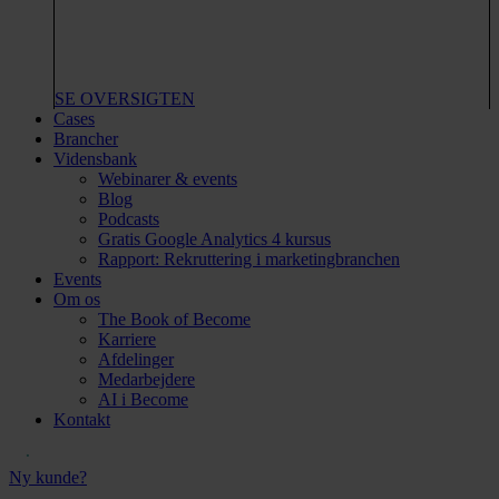
SE OVERSIGTEN
Cases
Brancher
Vidensbank
Webinarer & events
Blog
Podcasts
Gratis Google Analytics 4 kursus
Rapport: Rekruttering i marketingbranchen
Events
Om os
The Book of Become
Karriere
Afdelinger
Medarbejdere
AI i Become
Kontakt
Ny kunde?