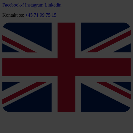
Videre
Facebook-f
Instagram
Linkedin
til
Kontakt os:
+45 71 99 75 15
indhold