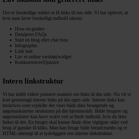
Der er forskellige måder at få links til ens side. Vi har oplevet, at
hvis man laver forskelligt indhold såsom:
How-to-guides
Detaljeret FAQs
Start en blog eller chat fora
Infographic
Link bait
Lav et online værktøj/widget
Konkurrencer/Quizzer
Intern linkstruktur
Vi har indtil videre primært snakket om links til din side. Nu vil vi
kort gennemgå interne links på din egen side. Interne links kan
beskrives som vejskilte der viser både dine besøgende og
søgemaskinerne strukturen på din hjemmeside. Både brugere og
søgemaskiner kan have svært ved at finde indhold, hvis du ikke
linker til det. En bruger skal kunne finde dine vigtigste sider ved
brug af ganske få kliks. Man kan bruge både breadcrumbs og et
HTML-sitemap til at tydeliggøre ens interne linkstruktur.