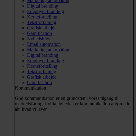
Marketing automation
Digital branding
Employer branding
Kernefortælling
Tekstforfatning
Grafisk arbejde
Gamification
Nyhedsbreve
Email automation
Marketing automation
Digital branding
Employer branding
Kernefortælling
Tekstforfatning
Grafisk arbejde
Gamification
Kommunikation
God kommunikation er en grundsten i vores tilgang til
markedsføring. I virkeligheden er kommunikation afgørende i
alt, hvad vi laver.