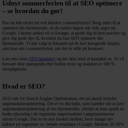
Udnyt sommerferien til at SEO optimere
– se hvordan du gør!
Har du lidt ekstra tid ved hånden i sommerferien? Brug tiden til at
optimere din hjemmeside, så du ranker højere når folk søger på
Google. I denne artikel vil vi forsøge, at guide dig til best practise og
give dig gode tips til, hvordan du kan SEO optimere din
hjemmeside. Vi har valgt at fokusere på de lavt hængende frugter,
som kan nås i sommerferien, når der er stille på kontoret.
Læs om vores
SEO løsninger
og tøv ikke med at kontakte os. Vi vil
besvare dine spørgsmål efter bedste evne og snakken er 100 %
uforpligtende.
Hvad er SEO?
SEO står for Search Engine Optimization, der på dansk betyder
søgemaskineoptimering. Det er en disciplin, som handler om at lave
søgemaskineoptimering af ens hjemmeside, således at man opnår en
bedre placering i de organiske søgeresultater i søgemaskinerne
såsom Google. Der er en stor forskel mellem, hvor mange der
klikker på organiske vs. betalte resultater i Google. Mellem 20-30%