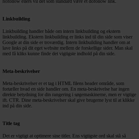
nofollow ellers vil det som standard være et dofollow link.
Linkbuilding
Linkbuilding handler både om intern linkbuilding og ekstern
linkbuilding. Ekstern linkbuilding er links ind til din side som viser
Google at din side er troværdig. Intern linkbuilding handler om at
lave links på dit eget website mellem de forskellige sider. Man skal
med få kliks kunne finde det vigtigste indhold på din side.
Meta-beskrivelser
Meta-beskrivelser er et tag i HTML filens header område, som
fortæller hvad en side handler om. En meta-beskrivelse har ingen
direkte betydning for din rangering i søgemaskinerne, men er vigtige
ift. CTR. Dine meta-beskrivelser skal give brugerne lyst til at klikke
ind på din side.
Title tag
Det er vigtigt at optimere sine titler. Ens vigtigste ord skal stå så