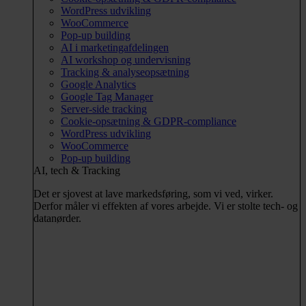
WordPress udvikling
WooCommerce
Pop-up building
AI i marketingafdelingen
AI workshop og undervisning
Tracking & analyseopsætning
Google Analytics
Google Tag Manager
Server-side tracking
Cookie-opsætning & GDPR-compliance
WordPress udvikling
WooCommerce
Pop-up building
AI, tech & Tracking
Det er sjovest at lave markedsføring, som vi ved, virker.
Derfor måler vi effekten af vores arbejde. Vi er stolte tech- og
datanørder.