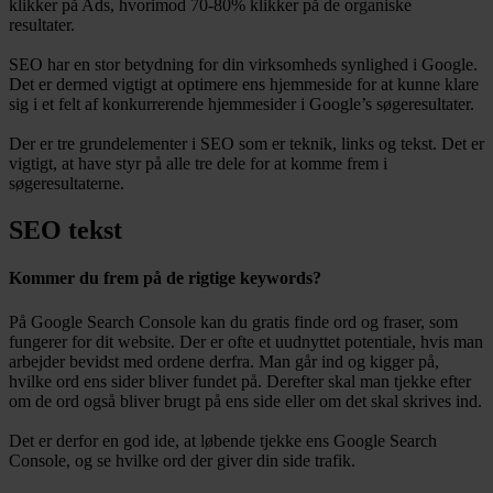
klikker på Ads, hvorimod 70-80% klikker på de organiske
resultater.
SEO har en stor betydning for din virksomheds synlighed i Google.
Det er dermed vigtigt at optimere ens hjemmeside for at kunne klare
sig i et felt af konkurrerende hjemmesider i Google’s søgeresultater.
Der er tre grundelementer i SEO som er teknik, links og tekst. Det er
vigtigt, at have styr på alle tre dele for at komme frem i
søgeresultaterne.
SEO tekst
Kommer du frem på de rigtige keywords?
På Google Search Console kan du gratis finde ord og fraser, som
fungerer for dit website. Der er ofte et uudnyttet potentiale, hvis man
arbejder bevidst med ordene derfra. Man går ind og kigger på,
hvilke ord ens sider bliver fundet på. Derefter skal man tjekke efter
om de ord også bliver brugt på ens side eller om det skal skrives ind.
Det er derfor en god ide, at løbende tjekke ens Google Search
Console, og se hvilke ord der giver din side trafik.