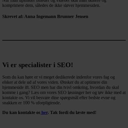
Når man uploader billeder og videoer skal man skalere og
komprimere dem, således de ikke sløver hjemmesiden.
Skrevet af: Anna Ingemann Brunner Jensen
Vi er specialister i SEO!
Som du kan høre er vi meget dedikerede indenfor vores fag og
elsker at dele ud af vores viden. Ønsker du at optimere din
hjemmeside ift. SEO men har din tvivl omkring, hvordan du skal
komme i gang? Læs om vores SEO løsninger her og tøv ikke med at
kontakte os. Vi vil besvare dine spørgsmål efter bedste evne og
snakken er 100 % uforpligtende.
Du kan kontakte os
her
. Tak fordi du læste med!