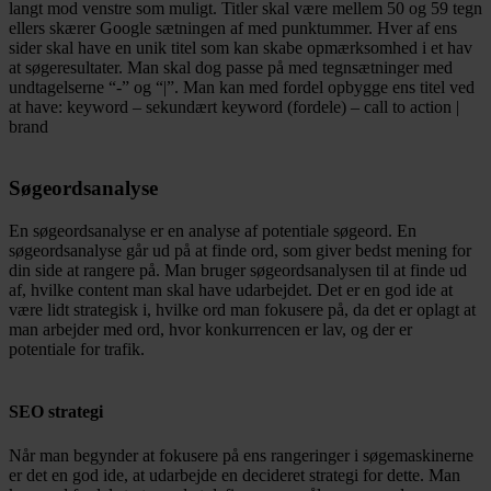
langt mod venstre som muligt. Titler skal være mellem 50 og 59 tegn
ellers skærer Google sætningen af med punktummer. Hver af ens
sider skal have en unik titel som kan skabe opmærksomhed i et hav
at søgeresultater. Man skal dog passe på med tegnsætninger med
undtagelserne “-” og “|”. Man kan med fordel opbygge ens titel ved
at have: keyword – sekundært keyword (fordele) – call to action |
brand
Søgeordsanalyse
En søgeordsanalyse er en analyse af potentiale søgeord. En
søgeordsanalyse går ud på at finde ord, som giver bedst mening for
din side at rangere på. Man bruger søgeordsanalysen til at finde ud
af, hvilke content man skal have udarbejdet. Det er en god ide at
være lidt strategisk i, hvilke ord man fokusere på, da det er oplagt at
man arbejder med ord, hvor konkurrencen er lav, og der er
potentiale for trafik.
SEO strategi
Når man begynder at fokusere på ens rangeringer i søgemaskinerne
er det en god ide, at udarbejde en decideret strategi for dette. Man