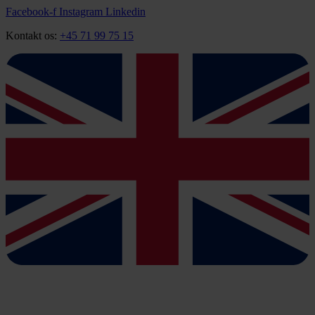
Videre
Facebook-f
Instagram
Linkedin
til
Kontakt os:
+45 71 99 75 15
indhold