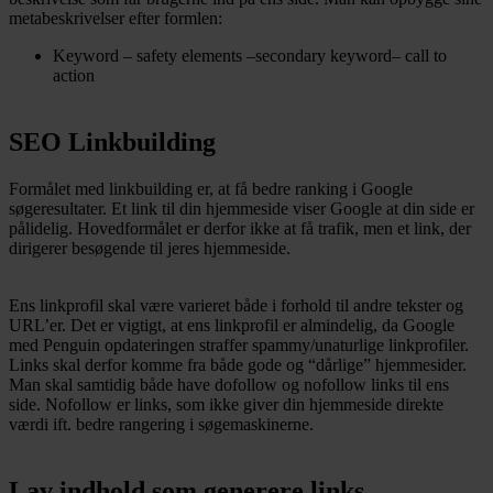
metabeskrivelser efter formlen:
Keyword – safety elements –secondary keyword– call to
action
SEO Linkbuilding
Formålet med linkbuilding er, at få bedre ranking i Google
søgeresultater. Et link til din hjemmeside viser Google at din side er
pålidelig. Hovedformålet er derfor ikke at få trafik, men et link, der
dirigerer besøgende til jeres hjemmeside.
Ens linkprofil skal være varieret både i forhold til andre tekster og
URL’er. Det er vigtigt, at ens linkprofil er almindelig, da Google
med Penguin opdateringen straffer spammy/unaturlige linkprofiler.
Links skal derfor komme fra både gode og “dårlige” hjemmesider.
Man skal samtidig både have dofollow og nofollow links til ens
side. Nofollow er links, som ikke giver din hjemmeside direkte
værdi ift. bedre rangering i søgemaskinerne.
Lav indhold som generere links