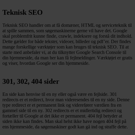
Teknisk SEO
Teknisk SEO handler om at få domæner, HTML og serviceteknik til
at spille sammen, som søgemaskinerne gerne vil have det. Google
skal problemfrit kunne finde, crawle, indeksere og forstå dit indhold.
Dette gælder for både tekster, videoer, billeder og pdf’er. Der findes
mange forskellige værktøjer som kan bruges til teknisk SEO. Til at
starte med anbefaler vi, at du tilknytter Google Search Console til
din hjemmeside, da man her kan få fejlmeldinger. Værktøjet er gratis
og viser, hvordan Google ser din hjemmeside.
301, 302, 404 sider
En side kan henvise til en ny eller også være en fejlside. 301
redirects er et redirect, hvor man videresendes til en ny side. Denne
type redirect er et permanent link og viderefører værdien fra en
gammel side til en ny. 302 redirects er et midlertidig redirect og
fortæller til Google at det ikke er permanent. 404 fejl betyder at
siden ikke kan findes. Man skal helst ikke have nogen 404 fejl på
ens hjemmeside, da søgemaskiner godt kan gå ind og straffe dette.