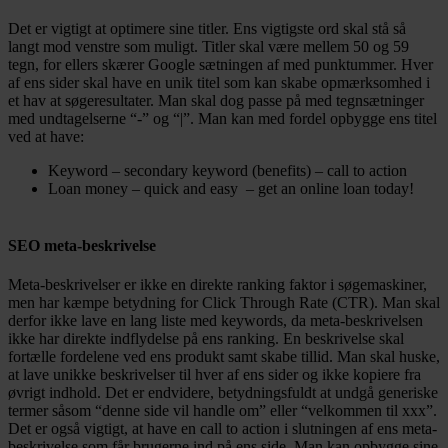
Det er vigtigt at optimere sine titler. Ens vigtigste ord skal stå så
langt mod venstre som muligt. Titler skal være mellem 50 og 59
tegn, for ellers skærer Google sætningen af med punktummer. Hver
af ens sider skal have en unik titel som kan skabe opmærksomhed i
et hav at søgeresultater. Man skal dog passe på med tegnsætninger
med undtagelserne “-” og “|”. Man kan med fordel opbygge ens titel
ved at have:
Keyword – secondary keyword (benefits) – call to action
Loan money – quick and easy – get an online loan today!
SEO meta-beskrivelse
Meta-beskrivelser er ikke en direkte ranking faktor i søgemaskiner,
men har kæmpe betydning for Click Through Rate (CTR). Man skal
derfor ikke lave en lang liste med keywords, da meta-beskrivelsen
ikke har direkte indflydelse på ens ranking. En beskrivelse skal
fortælle fordelene ved ens produkt samt skabe tillid. Man skal huske,
at lave unikke beskrivelser til hver af ens sider og ikke kopiere fra
øvrigt indhold. Det er endvidere, betydningsfuldt at undgå generiske
termer såsom “denne side vil handle om” eller “velkommen til xxx”.
Det er også vigtigt, at have en call to action i slutningen af ens meta-
beskrivelse som får brugerne ind på ens side. Man kan opbygge sine