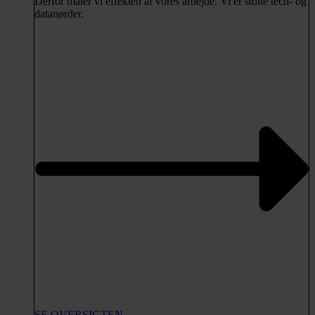
Derfor måler vi effekten af vores arbejde. Vi er stolte tech- og
datanørder.
SE OVERSIGTEN