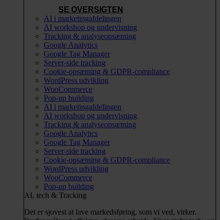
SE OVERSIGTEN
AI i marketingafdelingen
AI workshop og undervisning
Tracking & analyseopsætning
Google Analytics
Google Tag Manager
Server-side tracking
Cookie-opsætning & GDPR-compliance
WordPress udvikling
WooCommerce
Pop-up building
AI i marketingafdelingen
AI workshop og undervisning
Tracking & analyseopsætning
Google Analytics
Google Tag Manager
Server-side tracking
Cookie-opsætning & GDPR-compliance
WordPress udvikling
WooCommerce
Pop-up building
AI, tech & Tracking
Det er sjovest at lave markedsføring, som vi ved, virker.