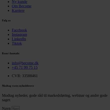
Ny kunde
Om Become
Karriere
Følg os
Facebook
Instagram
LinkedIn
Tiktok
Kom i kontakt
info@become.dk
+45 71 99 75 15
CVR: 33588461
Modtag vores nyhedsbreve
Modtag nyheder, gode råd til markedsføring, webinar og andre gode
sager.
Navn