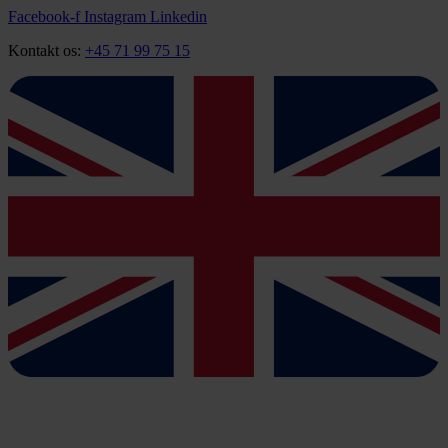
Videre
Facebook-f
Instagram
Linkedin
til
Kontakt os:
+45 71 99 75 15
indhold