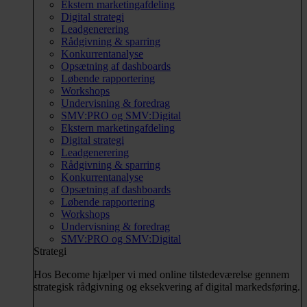
Ekstern marketingafdeling
Digital strategi
Leadgenerering
Rådgivning & sparring
Konkurrentanalyse
Opsætning af dashboards
Løbende rapportering
Workshops
Undervisning & foredrag
SMV:PRO og SMV:Digital
Ekstern marketingafdeling
Digital strategi
Leadgenerering
Rådgivning & sparring
Konkurrentanalyse
Opsætning af dashboards
Løbende rapportering
Workshops
Undervisning & foredrag
SMV:PRO og SMV:Digital
Strategi
Hos Become hjælper vi med online tilstedeværelse gennem
strategisk rådgivning og eksekvering af digital markedsføring.