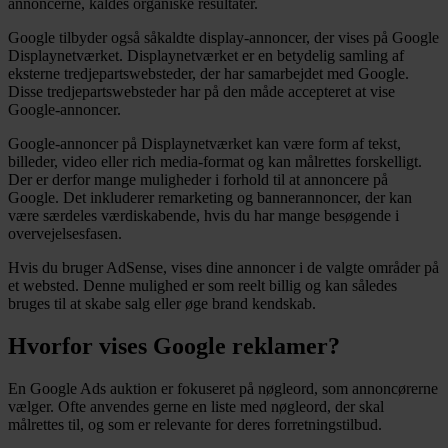
annoncerne, kaldes organiske resultater.
Google tilbyder også såkaldte display-annoncer, der vises på Google
Displaynetværket. Displaynetværket er en betydelig samling af
eksterne tredjepartswebsteder, der har samarbejdet med Google.
Disse tredjepartswebsteder har på den måde accepteret at vise
Google-annoncer.
Google-annoncer på Displaynetværket kan være form af tekst,
billeder, video eller rich media-format og kan målrettes forskelligt.
Der er derfor mange muligheder i forhold til at annoncere på
Google. Det inkluderer remarketing og bannerannoncer, der kan
være særdeles værdiskabende, hvis du har mange besøgende i
overvejelsesfasen.
Hvis du bruger AdSense, vises dine annoncer i de valgte områder på
et websted. Denne mulighed er som reelt billig og kan således
bruges til at skabe salg eller øge brand kendskab.
Hvorfor vises Google reklamer?
En Google Ads auktion er fokuseret på nøgleord, som annoncørerne
vælger. Ofte anvendes gerne en liste med nøgleord, der skal
målrettes til, og som er relevante for deres forretningstilbud.