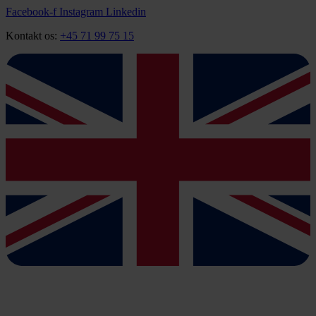
Videre
Facebook-f
Instagram
Linkedin
til
Kontakt os:
+45 71 99 75 15
indhold