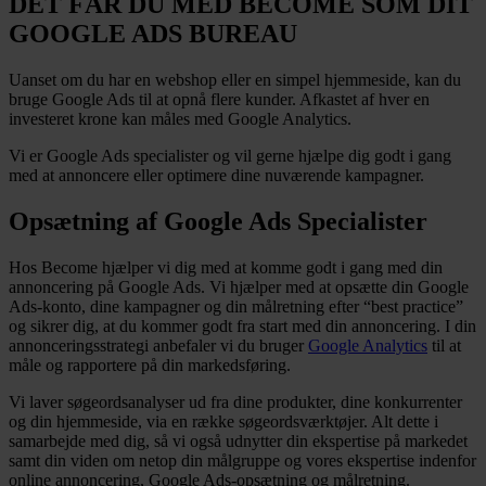
DET FÅR DU MED BECOME SOM DIT
GOOGLE ADS BUREAU
Uanset om du har en webshop eller en simpel hjemmeside, kan du
bruge Google Ads til at opnå flere kunder. Afkastet af hver en
investeret krone kan måles med Google Analytics.
Vi er Google Ads specialister og vil gerne hjælpe dig godt i gang
med at annoncere eller optimere dine nuværende kampagner.
Opsætning af Google Ads Specialister
Hos Become hjælper vi dig med at komme godt i gang med din
annoncering på Google Ads. Vi hjælper med at opsætte din Google
Ads-konto, dine kampagner og din målretning efter “best practice”
og sikrer dig, at du kommer godt fra start med din annoncering. I din
annonceringsstrategi anbefaler vi du bruger
Google Analytics
til at
måle og rapportere på din markedsføring.
Vi laver søgeordsanalyser ud fra dine produkter, dine konkurrenter
og din hjemmeside, via en række søgeordsværktøjer. Alt dette i
samarbejde med dig, så vi også udnytter din ekspertise på markedet
samt din viden om netop din målgruppe og vores ekspertise indenfor
online annoncering, Google Ads-opsætning og målretning.