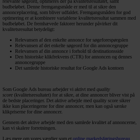
relevante søgeord, optimeres der på kvalitetsresultatet, samt
budbeløbet. Denne fremgangsmåde er med til at sikre den
annonceplacering, som bliver udfaldet. Fremgangsmåden for god
optimering er at kombinere variablene kvalitetsresultat sammen med
budbeløbet. De fremhævede faktorer herunder påvirker dit
kvalitetsresultat betydeligt:
Relevansen af den enkelte annonce for søgeforespørgslen
Relevansen af det enkelte søgeord for din annoncegruppe
Relevansen af din annonce i forhold til destinationsside
Den historiske klikfrekvens (CTR) for annoncen og dennes
annoncegruppe
Det samlede historiske resultat for Google Ads kontoen
Som Google Ads bureau arbejder vi aktivt med
quality
score
(kvalitetsresultatet) for at sikre, at dine annoncer bliver vist på
de bedste placeringer. Det aktive arbejde med quality score sikrer
ikke kun placeringerne for dine annoncer, men kan også sænke
klikpriserne for dine annoncer.
Gennem det aktive arbejde med den samlede kvalitet af annoncerne,
kan vi skalere forretningen.
Læs mere om vores værdier som et
online markedsføringsbureau