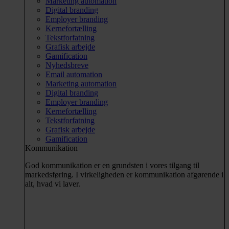
Marketing automation
Digital branding
Employer branding
Kernefortælling
Tekstforfatning
Grafisk arbejde
Gamification
Nyhedsbreve
Email automation
Marketing automation
Digital branding
Employer branding
Kernefortælling
Tekstforfatning
Grafisk arbejde
Gamification
Kommunikation
God kommunikation er en grundsten i vores tilgang til
markedsføring. I virkeligheden er kommunikation afgørende i
alt, hvad vi laver.