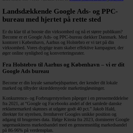
Landsdækkende Google Ads- og PPC-
bureau med hjertet på rette sted
Er du klar til at booste din virksomhed og nå et større publikum?
Become er et Google Ads- og PPC-bureau dækker Danmark. Med
kontorer i København, Aarhus og Holstebro er vi tæt på din
virksomhed. Vores dygtige team skaber effektive kampagner, der
øger online synlighed og konverteringsrater.
Fra Holstebro til Aarhus og København – vi er dit
Google Ads bureau
Become er din loyale samarbejdspartner, der kender dit lokale
marked og tilbyder skræddersyede marketingløsninger.
Konkurrence- og Forbrugerstyrelsen påpeger i en pressemeddelelse
fra 2021, at “Google og Facebooks andel af det samlede danske
reklamemarked skønnes at udgøre godt 40 pct.” Jakob Hald,
direktør for styrelsen, fremhæver Googles unikke position og
adgang til brugernes data. Ifølge Kinsta fra 2023, dominerer Google
søgemaskinens markedsandel med en gennemsnitlig markedsandel
på 86-96% på verdensplan.