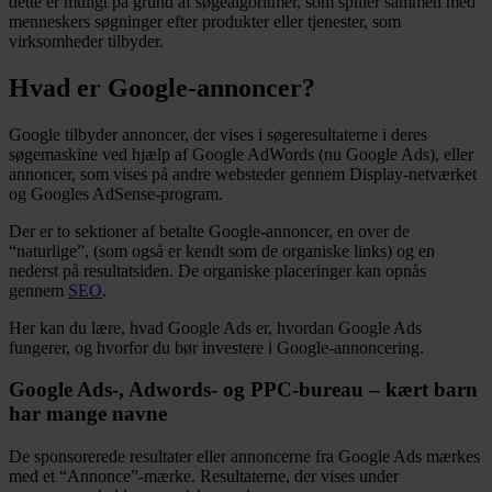
dette er muligt på grund af søgealgoritmer, som spiller sammen med
menneskers søgninger efter produkter eller tjenester, som
virksomheder tilbyder.
Hvad er Google-annoncer?
Google tilbyder annoncer, der vises i søgeresultaterne i deres
søgemaskine ved hjælp af Google AdWords (nu Google Ads), eller
annoncer, som vises på andre websteder gennem Display-netværket
og Googles AdSense-program.
Der er to sektioner af betalte Google-annoncer, en over de
“naturlige”, (som også er kendt som de organiske links) og en
nederst på resultatsiden. De organiske placeringer kan opnås
gennem
SEO
.
Her kan du lære, hvad Google Ads er, hvordan Google Ads
fungerer, og hvorfor du bør investere i Google-annoncering.
Google Ads-, Adwords- og PPC-bureau – kært barn
har mange navne
De sponsorerede resultater eller annoncerne fra Google Ads mærkes
med et “Annonce”-mærke. Resultaterne, der vises under