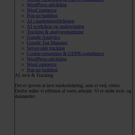
WordPress udvikling
WooCommerce
Pop-up building
AI i marketingafdelingen
AI workshop og undervisning
Tracking & analyseopsætning
Google Analytics
Google Tag Manager
Server-side tracking
Cookie-opsætning & GDPR-compliance
WordPress udvikling
WooCommerce
Pop-up building
AI, tech & Tracking
Det er sjovest at lave markedsføring, som vi ved, virker.
Derfor måler vi effekten af vores arbejde. Vi er stolte tech- og
datanørder.