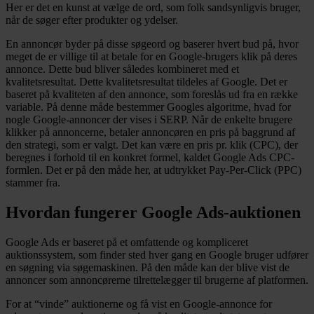
Her er det en kunst at vælge de ord, som folk sandsynligvis bruger,
når de søger efter produkter og ydelser.
En annoncør byder på disse søgeord og baserer hvert bud på, hvor
meget de er villige til at betale for en Google-brugers klik på deres
annonce. Dette bud bliver således kombineret med et
kvalitetsresultat. Dette kvalitetsresultat tildeles af Google. Det er
baseret på kvaliteten af den annonce, som foreslås ud fra en række
variable. På denne måde bestemmer Googles algoritme, hvad for
nogle Google-annoncer der vises i SERP. Når de enkelte brugere
klikker på annoncerne, betaler annoncøren en pris på baggrund af
den strategi, som er valgt. Det kan være en pris pr. klik (CPC), der
beregnes i forhold til en konkret formel, kaldet Google Ads CPC-
formlen. Det er på den måde her, at udtrykket Pay-Per-Click (PPC)
stammer fra.
Hvordan fungerer Google Ads-auktionen
Google Ads er baseret på et omfattende og kompliceret
auktionssystem, som finder sted hver gang en Google bruger udfører
en søgning via søgemaskinen. På den måde kan der blive vist de
annoncer som annoncørerne tilrettelægger til brugerne af platformen.
For at “vinde” auktionerne og få vist en Google-annonce for