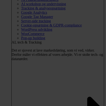
AI workshop og undervisning
Tracking & analyseopsætning
Google Analytics
Google Tag Manager
Server-side tracking
Cookie-opsætning & GDPR-compliance
WordPress udvikling
WooCommerce
Pop-up building
AI, tech & Tracking
Det er sjovest at lave markedsføring, som vi ved, virker.
Derfor måler vi effekten af vores arbejde. Vi er stolte tech- og
datanørder.