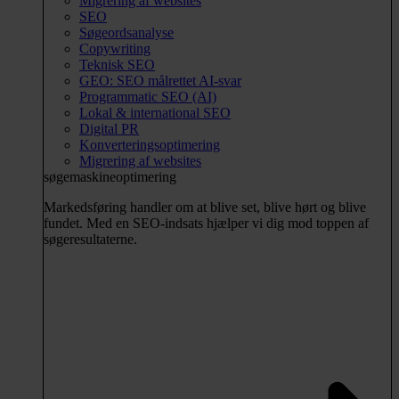
Migrering af websites
SEO
Søgeordsanalyse
Copywriting
Teknisk SEO
GEO: SEO målrettet AI-svar
Programmatic SEO (AI)
Lokal & international SEO
Digital PR
Konverteringsoptimering
Migrering af websites
søgemaskineoptimering
Markedsføring handler om at blive set, blive hørt og blive
fundet. Med en SEO-indsats hjælper vi dig mod toppen af
søgeresultaterne.