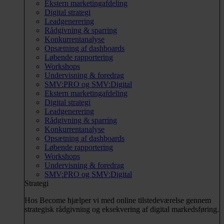
Ekstern marketingafdeling
Digital strategi
Leadgenerering
Rådgivning & sparring
Konkurrentanalyse
Opsætning af dashboards
Løbende rapportering
Workshops
Undervisning & foredrag
SMV:PRO og SMV:Digital
Ekstern marketingafdeling
Digital strategi
Leadgenerering
Rådgivning & sparring
Konkurrentanalyse
Opsætning af dashboards
Løbende rapportering
Workshops
Undervisning & foredrag
SMV:PRO og SMV:Digital
Strategi
Hos Become hjælper vi med online tilstedeværelse gennem
strategisk rådgivning og eksekvering af digital markedsføring.