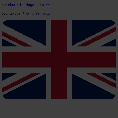
Videre
Facebook-f
Instagram
Linkedin
til
Kontakt os:
+45 71 99 75 15
indhold