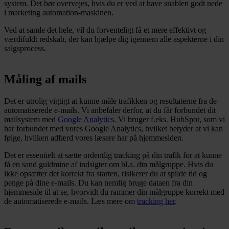
system. Det bør overvejes, hvis du er ved at have snablen godt nede
i marketing automation-maskinen.
Ved at samle det hele, vil du forventeligt få et mere effektivt og
værdifuldt redskab, der kan hjælpe dig igennem alle aspekterne i din
salgsprocess.
Måling af mails
Det er utrolig vigtigt at kunne måle trafikken og resultaterne fra de
automatiserede e-mails. Vi anbefaler derfor, at du får forbundet dit
mailsystem med
Google Analytics
. Vi bruger f.eks. HubSpot, som vi
har forbundet med vores Google Analytics, hvilket betyder at vi kan
følge, hvilken adfærd vores læsere har på hjemmesiden.
Det er essentielt at sætte ordentlig tracking på din trafik for at kunne
få en sand guldmine af indsigter om bl.a. din målgruppe. Hvis du
ikke opsætter det korrekt fra starten, risikerer du at spilde tid og
penge på dine e-mails. Du kan nemlig bruge dataen fra din
hjemmeside til at se, hvorvidt du rammer din målgruppe korrekt med
de automatiserede e-mails. Læs mere om
tracking her
.