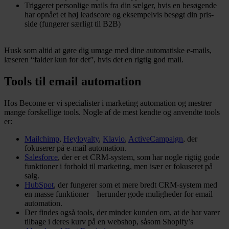
Triggeret personlige mails fra din sælger, hvis en besøgende
har opnået et høj leadscore og eksempelvis besøgt din pris-
side (fungerer særligt til B2B)
Husk som altid at gøre dig umage med dine automatiske e-mails,
læseren “falder kun for det”, hvis det en rigtig god mail.
Tools til email automation
Hos Become er vi specialister i marketing automation og mestrer
mange forskellige tools. Nogle af de mest kendte og anvendte tools
er:
Mailchimp
,
Heyloyalty
,
Klavio
,
ActiveCampaign
, der
fokuserer på e-mail automation.
Salesforce
, der er et CRM-system, som har nogle rigtig gode
funktioner i forhold til marketing, men især er fokuseret på
salg.
HubSpot
, der fungerer som et mere bredt CRM-system med
en masse funktioner – herunder gode muligheder for email
automation.
Der findes også tools, der minder kunden om, at de har varer
tilbage i deres kurv på en webshop, såsom Shopify’s