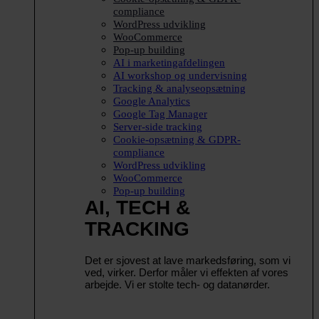
compliance
WordPress udvikling
WooCommerce
Pop-up building
AI i marketingafdelingen
AI workshop og undervisning
Tracking & analyseopsætning
Google Analytics
Google Tag Manager
Server-side tracking
Cookie-opsætning & GDPR-
compliance
WordPress udvikling
WooCommerce
Pop-up building
AI, TECH &
TRACKING
Det er sjovest at lave markedsføring, som vi
ved, virker. Derfor måler vi effekten af vores
arbejde. Vi er stolte tech- og datanørder.