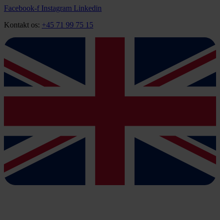
Videre
Facebook-f
Instagram
Linkedin
til
Kontakt os:
+45 71 99 75 15
indhold