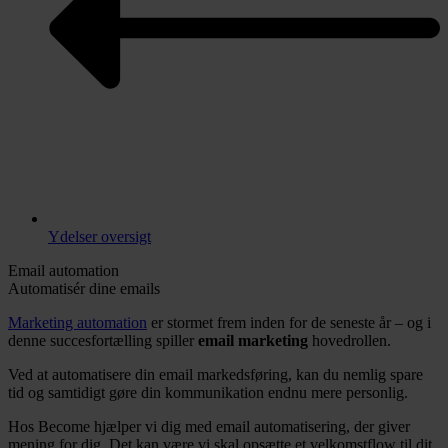
Ydelser oversigt
Email automation
Automatisér dine emails
Marketing automation
er stormet frem inden for de seneste år – og i
denne succesfortælling spiller
email marketing
hovedrollen.
Ved at automatisere din email markedsføring, kan du nemlig spare
tid og samtidigt gøre din kommunikation endnu mere personlig.
Hos Become hjælper vi dig med email automatisering, der giver
mening for dig. Det kan være vi skal opsætte et velkomstflow til dit