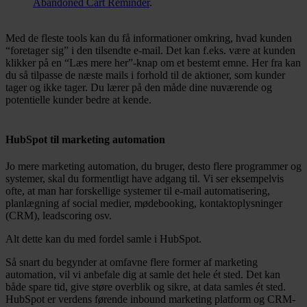
Abandoned Cart Reminder
.
Med de fleste tools kan du få informationer omkring, hvad kunden
“foretager sig” i den tilsendte e-mail. Det kan f.eks. være at kunden
klikker på en “Læs mere her”-knap om et bestemt emne. Her fra kan
du så tilpasse de næste mails i forhold til de aktioner, som kunder
tager og ikke tager. Du lærer på den måde dine nuværende og
potentielle kunder bedre at kende.
HubSpot til marketing automation
Jo mere marketing automation, du bruger, desto flere programmer og
systemer, skal du formentligt have adgang til. Vi ser eksempelvis
ofte, at man har forskellige systemer til e-mail automatisering,
planlægning af social medier, mødebooking, kontaktoplysninger
(CRM), leadscoring osv.
Alt dette kan du med fordel samle i HubSpot.
Så snart du begynder at omfavne flere former af marketing
automation, vil vi anbefale dig at samle det hele ét sted. Det kan
både spare tid, give støre overblik og sikre, at data samles ét sted.
HubSpot er verdens førende inbound marketing platform og CRM-