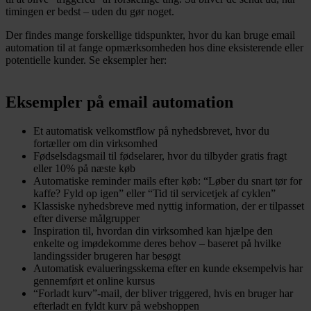
timingen er bedst – uden du gør noget.
Der findes mange forskellige tidspunkter, hvor du kan bruge email
automation til at fange opmærksomheden hos dine eksisterende eller
potentielle kunder. Se eksempler her:
Eksempler på email automation
Et automatisk velkomstflow på nyhedsbrevet, hvor du
fortæller om din virksomhed
Fødselsdagsmail til fødselarer, hvor du tilbyder gratis fragt
eller 10% på næste køb
Automatiske reminder mails efter køb: “Løber du snart tør for
kaffe? Fyld op igen” eller “Tid til servicetjek af cyklen”
Klassiske nyhedsbreve med nyttig information, der er tilpasset
efter diverse målgrupper
Inspiration til, hvordan din virksomhed kan hjælpe den
enkelte og imødekomme deres behov – baseret på hvilke
landingssider brugeren har besøgt
Automatisk evalueringsskema efter en kunde eksempelvis har
gennemført et online kursus
“Forladt kurv”-mail, der bliver triggered, hvis en bruger har
efterladt en fyldt kurv på webshoppen