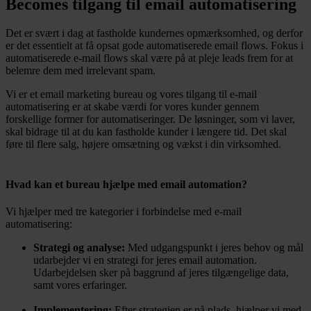
Becomes tilgang til email automatisering
Det er svært i dag at fastholde kundernes opmærksomhed, og derfor
er det essentielt at få opsat gode automatiserede email flows. Fokus i
automatiserede e-mail flows skal være på at pleje leads frem for at
belemre dem med irrelevant spam.
Vi er et email marketing bureau og vores tilgang til e-mail
automatisering er at skabe værdi for vores kunder gennem
forskellige former for automatiseringer. De løsninger, som vi laver,
skal bidrage til at du kan fastholde kunder i længere tid. Det skal
føre til flere salg, højere omsætning og vækst i din virksomhed.
Hvad kan et bureau hjælpe med email automation?
Vi hjælper med tre kategorier i forbindelse med e-mail
automatisering:
Strategi og analyse:
Med udgangspunkt i jeres behov og mål
udarbejder vi en strategi for jeres email automation.
Udarbejdelsen sker på baggrund af jeres tilgængelige data,
samt vores erfaringer.
Implementering:
Efter strategien er på plads, hjælper vi med