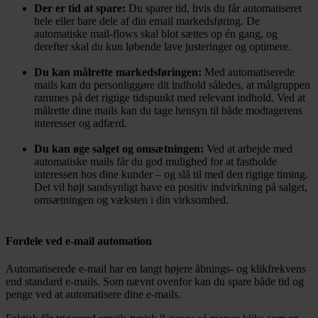
Der er tid at spare:
Du sparer tid, hvis du får automatiseret
hele eller bare dele af din email markedsføring. De
automatiske mail-flows skal blot sættes op én gang, og
derefter skal du kun løbende lave justeringer og optimere.
Du kan målrette markedsføringen:
Med automatiserede
mails kan du personliggøre dit indhold således, at målgruppen
rammes på det rigtige tidspunkt med relevant indhold. Ved at
målrette dine mails kan du tage hensyn til både modtagerens
interesser og adfærd.
Du kan øge salget og omsætningen:
Ved at arbejde med
automatiske mails får du god mulighed for at fastholde
interessen hos dine kunder – og slå til med den rigtige timing.
Det vil højt sandsynligt have en positiv indvirkning på salget,
omsætningen og væksten i din virksomhed.
Fordele ved e-mail automation
Automatiserede e-mail har en langt højere åbnings- og klikfrekvens
end standard e-mails. Som nævnt ovenfor kan du spare både tid og
penge ved at automatisere dine e-mails.