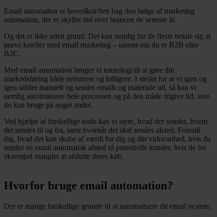
Email automation er hovedkræften bag den bølge af marketing
automation, der er skyllet ind over brancen de seneste år.
Og det er ikke uden grund. Det kan nemlig for de fleste betale sig at
prøve kræfter med email marketing – uanset om du er B2B eller
B2C.
Med email automation bruger vi teknologi til at gøre din
markedsføring både nemmere og billigere. I stedet for at vi igen og
igen sidder manuelt og sender emails og materiale ud, så kan vi
nemlig automatisere hele processen og på den måde frigive tid, som
du kan bruge på noget andet.
Ved hjælpe af forskellige tools kan vi styre, hvad der sendes, hvem
det sendes til og fra, samt hvornår det skal sendes afsted. Forestil
dig, hvad det kan skabe af værdi for dig og din virksomhed, hvis du
sender en email automatisk afsted til potentielle kunder, hvis de for
eksempel mangler at afslutte deres køb.
Hvorfor bruge email automation?
Der er mange forskellige grunde til at automatisere dit email system: