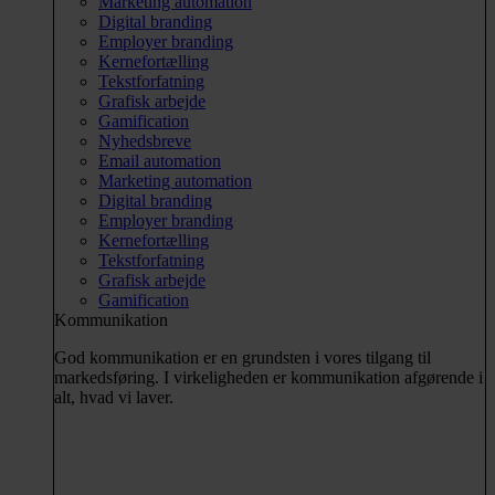
Marketing automation
Digital branding
Employer branding
Kernefortælling
Tekstforfatning
Grafisk arbejde
Gamification
Nyhedsbreve
Email automation
Marketing automation
Digital branding
Employer branding
Kernefortælling
Tekstforfatning
Grafisk arbejde
Gamification
Kommunikation
God kommunikation er en grundsten i vores tilgang til
markedsføring. I virkeligheden er kommunikation afgørende i
alt, hvad vi laver.