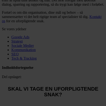
efter at opnå dine ønsker og mål. Det hele foregår med løbende
dialog, sparring og rapportering, så du trygt kan følge med i forløbet.
Fortæl os om din organisation, dine mål og behov – så
sammensætter vi det helt rigtige team af specialister til dig.
Kontakt
os
for en uforpligtende snak.
Se vores ydelser
Google Ads
Strategi
Sociale Medier
Kommunikation
SEO
Tech & Tracking
Indholdsfortegnelse
Del opslaget:
SKAL VI TAGE EN UFORPLIGTENDE
SNAK?
Tobias Olesen