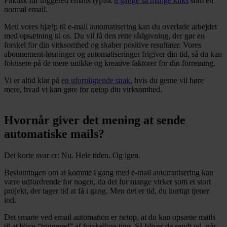
Faktisk får triggered emails typisk
8 gange så mange kliks
som en
normal email.
Med vores hjælp til e-mail automatisering kan du overlade arbejdet
med opsætning til os. Du vil få den rette rådgivning, der gør en
forskel for din virksomhed og skaber positive resultater. Vores
abonnement-løsninger og automatiseringer frigiver din tid, så du kan
fokusere på de mere unikke og kreative faktorer for din forretning.
Vi er altid klar på
en uforpligtende snak
, hvis du gerne vil høre
mere, hvad vi kan gøre for netop din virksomhed.
Hvornår giver det mening at sende
automatiske mails?
Det korte svar er: Nu. Hele tiden. Og igen.
Beslutningen om at komme i gang med e-mail automatisering kan
være udfordrende for nogen, da det for mange virker som et stort
projekt, der tager tid at få i gang. Men det er tid, du hurtigt tjener
ind.
Det smarte ved email automation er netop, at du kan opsætte mails
til at blive “triggered” af forskellige ting. Så bliver de sendt ud, når