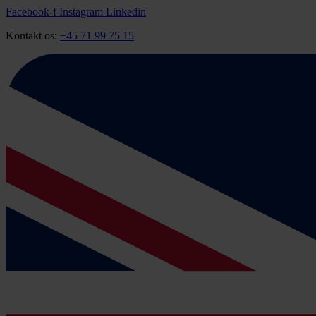
Videre
Facebook-f
Instagram
Linkedin
til
Kontakt os:
+45 71 99 75 15
indhold