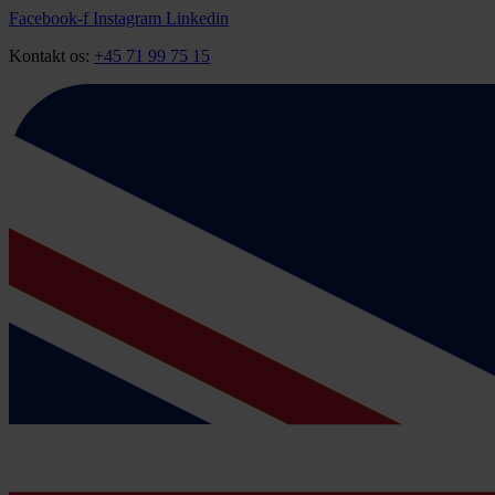
Videre
Facebook-f
Instagram
Linkedin
til
Kontakt os:
+45 71 99 75 15
indhold