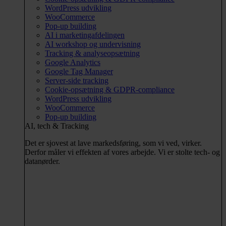
WordPress udvikling
WooCommerce
Pop-up building
AI i marketingafdelingen
AI workshop og undervisning
Tracking & analyseopsætning
Google Analytics
Google Tag Manager
Server-side tracking
Cookie-opsætning & GDPR-compliance
WordPress udvikling
WooCommerce
Pop-up building
AI, tech & Tracking
Det er sjovest at lave markedsføring, som vi ved, virker.
Derfor måler vi effekten af vores arbejde. Vi er stolte tech- og
datanørder.