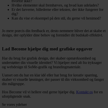
hvorfor ikke?
Hvilke elementer skal fremhæves, og hvad kan udelades?
Er det farverne, billederne eller teksten, der ikke fungerer for
dig?
Kan du vise et eksempel på den stil, du gerne vil henimod?
Jo mere præcis din feedback er, desto nemmere bliver det at skabe et
design, der opfylder dine behov og formidler dit budskab effektivt.
Lad Become hjælpe dig med grafiske opgaver
Har du brug for grafisk design, der skaber opmærksomhed og
understøtter din visuelle identitet? Vi hjælper med alt fra tryksager
og webdesign til SoMe-grafik og brandingmateriale.
Uanset om du har en klar idé eller har brug for kreativ sparring,
skaber vi visuelle løsninger, der passer til din virksomhed og fanger
din målgruppe.
Hos Become vil vi hellere end gerne hjælpe dig.
Kontakt os
for en
uforpligtende snak.
Se vores ydelser