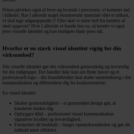
Prisen påvirkes også af hvor og hvornår i processen, vi kommer ind
i billedet. Har I allerede noget eksisterende materiale eller et udkast,
vi skal tage udgangspunkt i? Eller skal vi starte helt fra bunden af
med opgaven? Hvis I allerede er kunde hos os, så kender vi også
jeres visuelle identitet og kan hurtigere finde jeres stil.
Hvorfor er en stærk visuel identitet vigtig for din
virksomhed?
Din visuelle identitet gør din virksomhed genkendelig og troværdig
for din målgruppe. Det handler ikke kun om flotte farver og et
professionelt logo – din brandidentitet skal skabe sammenhæng i din
kommunikation og differentiere dig fra konkurrenterne.
En visuel identiet:
Skaber genkendelighed – et gennemført design gør, at
kunderne husker dig.
Opbygger tillid – professionel visuel kommunikation
signalerer kvalitet og troværdighed.
Forstærker dit budskab – fanger opmærksomheden og gør dit
indhold mere effektivt.