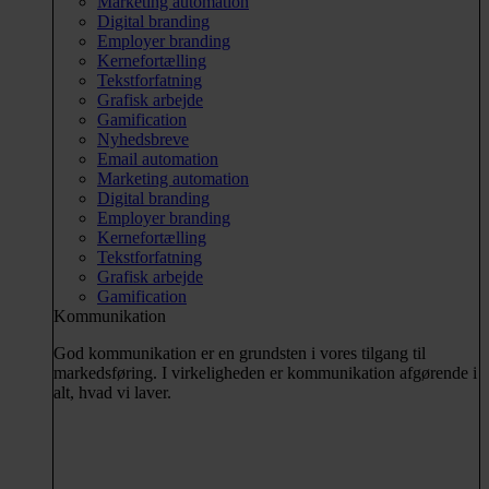
Marketing automation
Digital branding
Employer branding
Kernefortælling
Tekstforfatning
Grafisk arbejde
Gamification
Nyhedsbreve
Email automation
Marketing automation
Digital branding
Employer branding
Kernefortælling
Tekstforfatning
Grafisk arbejde
Gamification
Kommunikation
God kommunikation er en grundsten i vores tilgang til
markedsføring. I virkeligheden er kommunikation afgørende i
alt, hvad vi laver.