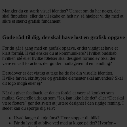
Mangler du en stærk visuel identitet? Uanset om du har noget, der
skal finpudses, eller du vil skabe en helt ny, så hjælper vi dig med at
sikre et stærkt grafisk fundament.
Gode råd til dig, der skal have løst en grafisk opgave
Før du går i gang med en grafisk opgave, er det vigtigt at have et
klart formål. Hvad ønsker du at kommunikere? Hvilket budskab,
hvilken idé eller hvilke følelser skal designet formidle? Skal der
være en call-to-action, der guider modtageren til en handling?
Derudover er det vigtigt at tage højde for din visuelle identitet.
Hvilke farver, skrifttyper og grafiske elementer skal anvendes? Skal
dit logo indgå eller ej?
Når du giver feedback, er det en fordel at være så konkret som
muligt. Generelle udsagn som “Jeg kan ikke lide det” eller “Det skal
være flottere” gør det svært at justere designet i den rigtige retning. I
stedet kan du spørge dig selv:
Hvad fanger dit øje først? Hvor stopper dit blik?
Får du lyst til at blive ved med at kigge på det? Hvorfor –