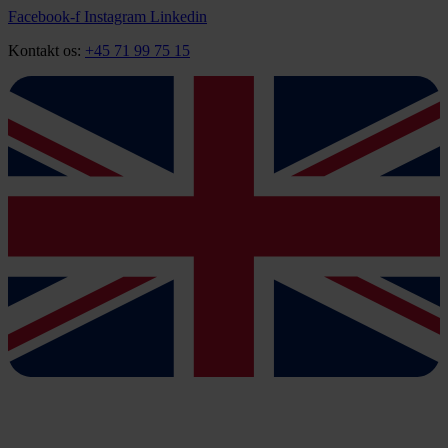
Videre
Facebook-f
Instagram
Linkedin
til
Kontakt os:
+45 71 99 75 15
indhold