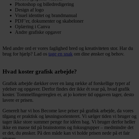
Photoshop og billedredigering
Design af logo
Visuel identitet og brandmanual
PDF’er, dokumenter og skabeloner
Oplæring i Canva
Andre grafiske opgaver
Med andre ord er vores faglighed bred og kreativiteten stor. Har du
brug for hjælp? Lad os
tage en snak
om dine ønsker og behov.
Hvad koster grafisk arbejde?
Grafisk arbejde dækker over en lang række af forskellige typer af
ydelser og opgaver. Derfor findes der ikke ét svar på, hvad grafik
koster. Tommelfingerreglen er, at jo kortere tid opgaven tager, desto
lavere er prisen.
Generelt har vi hos Become lave priser på grafisk arbejde, da vores
tilgang er praktisk og løsningsorienteret. Vi sælger tiden vi bruger og
tager ikke store summer penge for idéen bag. Vi bruger derfor heller
ikke en masse tid på brainstorms og fokusgrupper – medmindre det
er det, du ønsker. På den måde kan vi holde prisen nede på et fair
niveau.