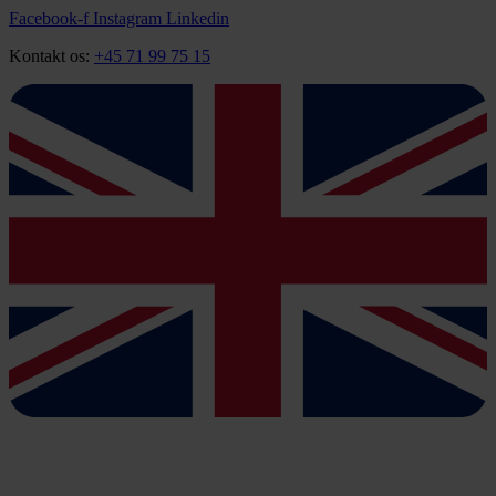
Videre
Facebook-f
Instagram
Linkedin
til
Kontakt os:
+45 71 99 75 15
indhold