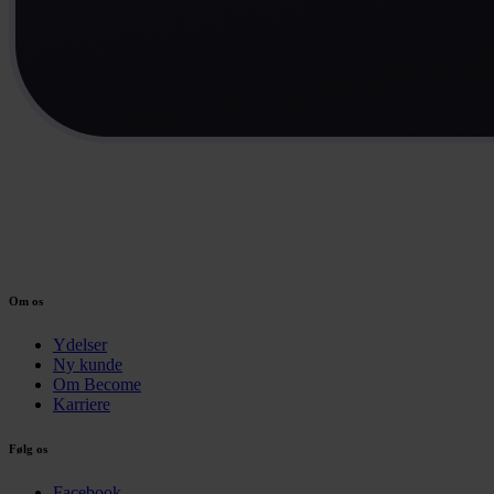
Om os
Ydelser
Ny kunde
Om Become
Karriere
Følg os
Facebook