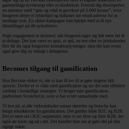
gammeldags tyveknægt eller et skrabekort. Forestil dig eksempelvis
en annonce med “spin og vind et gavekort på 3.000 kroner”, hvor
brugeren drejer et lykkehjul og indtaster sin email-adresse for at
modtage svar. En sådan kampagne kan hjælpe med at få nye
tilmeldinger på dit nyhedsbrev.
High engagement er derimod, når brugeren tager sig lidt mere tid til
at deltage. Det kan være en quiz, et spil, en test eller en julekalender.
Her får du også brugerens kontaktoplysninger, men det kan oveni
også give dig ny indsigt i deltageren.
Becomes tilgang til gamification
Hos Become elsker vi, når vi kan få lov til at gøre tingene lidt
sjovere. Derfor er vi vilde med gamification og ser det som effektivt
værktøj i forskellige strategier. Vi bruger især gamification-
platformen Scratcher.io, som vi har et tæt samarbejde med.
Vi tror på, at alle virksomheder uanset størrelse og branche kan
bruge teknikkerne fra gamification. Det gælder både B2C og B2B.
Det er mest set i B2C-segmentet, men vi ser flere og flere B2B, der
også tør kaste sig ud i det. Det handler blot om at gøre det på den
rigtige måde.