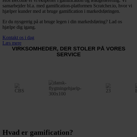
Hos Become er vi eksperter i gamification og leadgenerering. Vi
samarbejder bl.a. med gamification-platformen Scratcher.io, hvor vi
hjælper kunder med at bruge gamification i markedsføringen.
Er du nysgerrig på at bruge legen i din markedsføring? Lad os
hjælpe dig igang.
Kontakt os i dag
Læs mere
VIRKSOMHEDER, DER STOLER PÅ VORES
SERVICE
Hvad er gamification?