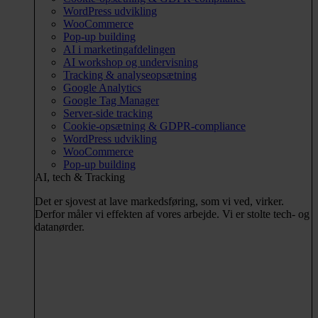
WordPress udvikling
WooCommerce
Pop-up building
AI i marketingafdelingen
AI workshop og undervisning
Tracking & analyseopsætning
Google Analytics
Google Tag Manager
Server-side tracking
Cookie-opsætning & GDPR-compliance
WordPress udvikling
WooCommerce
Pop-up building
AI, tech & Tracking
Det er sjovest at lave markedsføring, som vi ved, virker.
Derfor måler vi effekten af vores arbejde. Vi er stolte tech- og
datanørder.