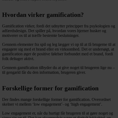
Hvordan virker gamification?
Gamification virker, fordi det udnytter principper fra psykologien og
adfærdsdesign. Det spiller på, hvordan vores hjerner husker og
motiverer os til at træffe bestemte beslutninger.
Gennem elementer fra spil og leg lægger vi op til at få brugerne til at
engagere sig med et brand eller en virksomhed. Det er undersøgt, at
gamification øger de positive følelser forbundet med et brand, fordi
folk deltager aktivt.
Gennem gamification tilbyder du at give noget til brugeren lige nu –
til gengæld får du den information, brugeren giver.
Forskellige former for gamification
Der findes mange forskellige former for gamification. Overordnet
skelner vi mellem ‘low engagement’- og ‘high engagement’.
Low engagement er, når du hurtigt får brugeren til at gøre noget og
signe sig op til. Det kan eksempelvis være et digitalt lykkehjul, en