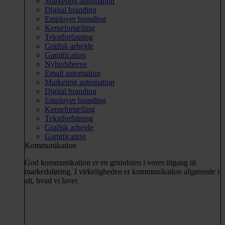
Marketing automation
Digital branding
Employer branding
Kernefortælling
Tekstforfatning
Grafisk arbejde
Gamification
Nyhedsbreve
Email automation
Marketing automation
Digital branding
Employer branding
Kernefortælling
Tekstforfatning
Grafisk arbejde
Gamification
Kommunikation
God kommunikation er en grundsten i vores tilgang til
markedsføring. I virkeligheden er kommunikation afgørende i
alt, hvad vi laver.