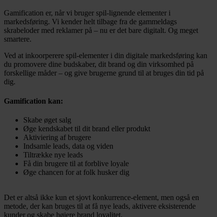
Gamification er, når vi bruger spil-lignende elementer i
markedsføring. Vi kender helt tilbage fra de gammeldags
skrabeloder med reklamer på – nu er det bare digitalt. Og meget
smartere.
Ved at inkoorperere spil-elementer i din digitale markedsføring kan
du promovere dine budskaber, dit brand og din virksomhed på
forskellige måder – og give brugerne grund til at bruges din tid på
dig.
Gamification kan:
Skabe øget salg
Øge kendskabet til dit brand eller produkt
Aktiviering af brugere
Indsamle leads, data og viden
Tiltrække nye leads
Få din brugere til at forblive loyale
Øge chancen for at folk husker dig
Det er altså ikke kun et sjovt konkurrence-element, men også en
metode, der kan bruges til at få nye leads, aktivere eksisterende
kunder og skabe højere brand loyalitet.