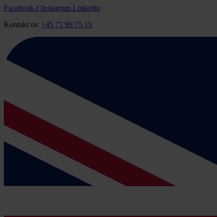
Videre
Facebook-f
Instagram
Linkedin
til
Kontakt os:
+45 71 99 75 15
indhold