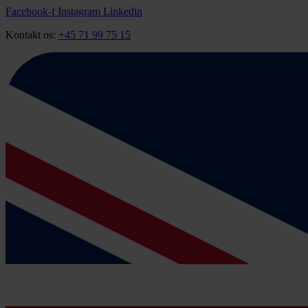
Videre
Facebook-f
Instagram
Linkedin
til
Kontakt os:
+45 71 99 75 15
indhold