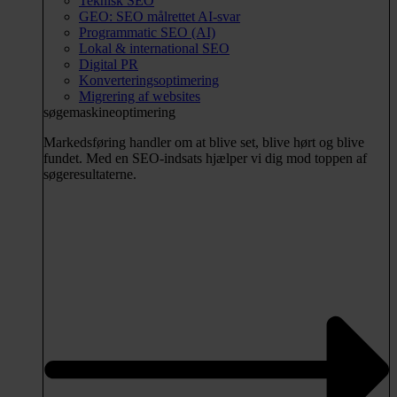
Teknisk SEO
GEO: SEO målrettet AI-svar
Programmatic SEO (AI)
Lokal & international SEO
Digital PR
Konverteringsoptimering
Migrering af websites
søgemaskineoptimering
Markedsføring handler om at blive set, blive hørt og blive
fundet. Med en SEO-indsats hjælper vi dig mod toppen af
søgeresultaterne.