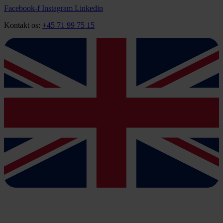
Videre
Facebook-f
Instagram
Linkedin
til
Kontakt os:
+45 71 99 75 15
indhold