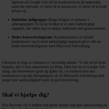
ligesom på Google Ads ud fra konkurrencen på søgeordet,
samt din relevans. Jo færre til at annoncere, jo færre til at byde
prisen op.
Købeklar målgruppe:
Bings brugere er primært i
aldersgruppen 35-54 år, hvilket er et mere købedygtigt
segment, der oftest har en højere indkomst end gennemsnittet.
Bedre konverteringsrate:
Kombinationen af mindre
konkurrence og et mere købedygtigt segment giver ofte en
bedre konverteringsrate med Microsoft Advertising.
Ulempen er dog, at volumen er væsentlig mindre. Vi når ud til færre
brugere, når vi kun annoncerer på Bing. Men har du et Google Ads
setup, der konverterer godt og spiller du i et marked med stor
konkurrence og høj efterspørgsel, så vil Microsoft Advertising med
meget stor sandsynlighed være en god investering.
Skal vi hjælpe dig?
Hos Become vil vi hellere end gerne hjælpe dig med annoncering på