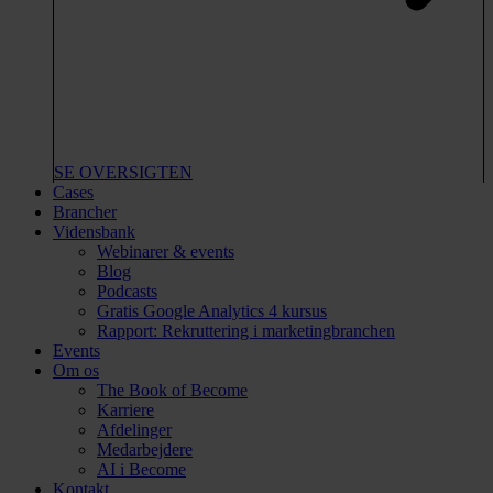
SE OVERSIGTEN
Cases
Brancher
Vidensbank
Webinarer & events
Blog
Podcasts
Gratis Google Analytics 4 kursus
Rapport: Rekruttering i marketingbranchen
Events
Om os
The Book of Become
Karriere
Afdelinger
Medarbejdere
AI i Become
Kontakt