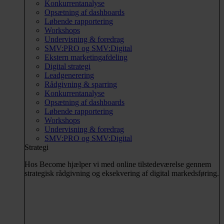
Konkurrentanalyse
Opsætning af dashboards
Løbende rapportering
Workshops
Undervisning & foredrag
SMV:PRO og SMV:Digital
Ekstern marketingafdeling
Digital strategi
Leadgenerering
Rådgivning & sparring
Konkurrentanalyse
Opsætning af dashboards
Løbende rapportering
Workshops
Undervisning & foredrag
SMV:PRO og SMV:Digital
Strategi
Hos Become hjælper vi med online tilstedeværelse gennem
strategisk rådgivning og eksekvering af digital markedsføring.