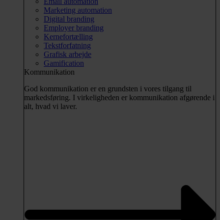
Email automation
Marketing automation
Digital branding
Employer branding
Kernefortælling
Tekstforfatning
Grafisk arbejde
Gamification
Kommunikation
God kommunikation er en grundsten i vores tilgang til
markedsføring. I virkeligheden er kommunikation afgørende i
alt, hvad vi laver.