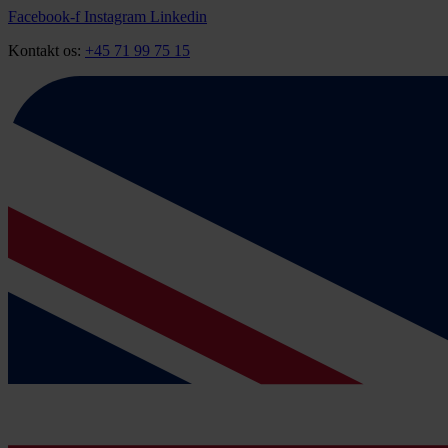
Videre
Facebook-f
Instagram
Linkedin
til
Kontakt os:
+45 71 99 75 15
indhold