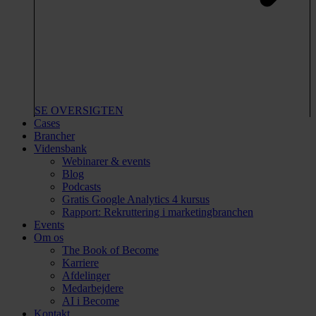
SE OVERSIGTEN
Cases
Brancher
Vidensbank
Webinarer & events
Blog
Podcasts
Gratis Google Analytics 4 kursus
Rapport: Rekruttering i marketingbranchen
Events
Om os
The Book of Become
Karriere
Afdelinger
Medarbejdere
AI i Become
Kontakt