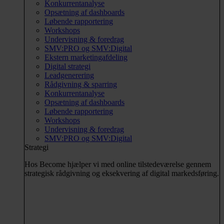
Konkurrentanalyse
Opsætning af dashboards
Løbende rapportering
Workshops
Undervisning & foredrag
SMV:PRO og SMV:Digital
Ekstern marketingafdeling
Digital strategi
Leadgenerering
Rådgivning & sparring
Konkurrentanalyse
Opsætning af dashboards
Løbende rapportering
Workshops
Undervisning & foredrag
SMV:PRO og SMV:Digital
Strategi
Hos Become hjælper vi med online tilstedeværelse gennem
strategisk rådgivning og eksekvering af digital markedsføring.