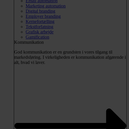
Email automation
Marketing automation
Digital branding
Employer branding
Kernefortælling
Tekstforfatning
Grafisk arbejde
Gamification
Kommunikation
God kommunikation er en grundsten i vores tilgang til
markedsføring. I virkeligheden er kommunikation afgørende i
alt, hvad vi laver.