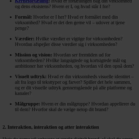
Kernefortælling
:
Hvad er fortællingen bag din virksomhed
og dens eksistens? Hvem er I, og hvad står I for?
Formål:
Hvorfor er I her? Hvad er formålet med din
virksomhed? Hvad er det den gerne vil – udover at tjene
penge?
Værdier:
Hvilke værdier er vigtige for virksomheden?
Hvordan afspejler disse værdier sig i virksomheden?
Mission og vision:
Hvordan ser fremtiden ud for
virksomheden? Hvilke langsigtede og kortsigtede mål og
ambitioner har virksomheden, og hvordan vil den opnå dem?
Visuelt udtryk:
Hvad er din virksomheds visuelle identitet –
alt fra logo til teksttyper og farver? Spiller det hele sammen,
og er dit visuelle udtryk gennemgående på alle platforme og
kanaler?
Målgruppe:
Hvem er din målgruppe? Hvordan appellerer du
til dem? Hvorfor skal de vælge netop dit brand?
2. Interaktion, interaktion og atter interaktion