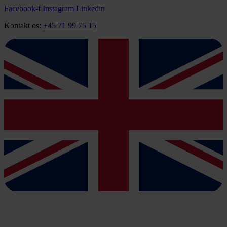
Videre
Facebook-f
Instagram
Linkedin
til
Kontakt os:
+45 71 99 75 15
indhold