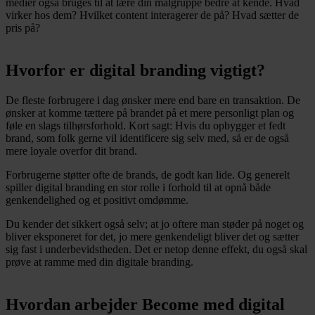
medier også bruges til at lære din målgruppe bedre at kende. Hvad
virker hos dem? Hvilket content interagerer de på? Hvad sætter de
pris på?
Hvorfor er digital branding vigtigt?
De fleste forbrugere i dag ønsker mere end bare en transaktion. De
ønsker at komme tættere på brandet på et mere personligt plan og
føle en slags tilhørsforhold. Kort sagt: Hvis du opbygger et fedt
brand, som folk gerne vil identificere sig selv med, så er de også
mere loyale overfor dit brand.
Forbrugerne støtter ofte de brands, de godt kan lide. Og generelt
spiller digital branding en stor rolle i forhold til at opnå både
genkendelighed og et positivt omdømme.
Du kender det sikkert også selv; at jo oftere man støder på noget og
bliver eksponeret for det, jo mere genkendeligt bliver det og sætter
sig fast i underbevidstheden. Det er netop denne effekt, du også skal
prøve at ramme med din digitale branding.
Hvordan arbejder Become med digital