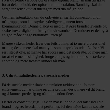
Hvis du gerne vil opbygge et stærkt digitalt brand, så skal du sørge
for at dele indhold, der opfordrer til interaktion. Samtidig skal du
sørge for selv aktivt at interagere med din målgruppe.
Gennem interaktion kan du opbygge en særlig connection til din
målgruppe, som kan styrkes yderligere gennem fortsat
kommunikation. Denne dialog er med til at gøre brandet levende og
skabe troværdighed omkring din virksomhed. Derudover er det også
en god måde at øge brandloyaliteten på.
Mange virksomheder laver den fejlslutning, at jo mere professionel
man er, desto mere skal man lyde som en tør kiks uden følelser. Vi
ser i stedet ofte, at mange har succes med det modsatte. Jo mere man
tør at vise menneskelighed, bruge emojis og humor, desto stærkere
et brand og mere trofaste kunder får man.
3. Udnyt mulighederne på sociale medier
På de sociale medier skaber interaktion rækkevidde. Jo mere
engagement du har online på dine profiler, desto mere vil dit brand
også kunne sprede sig og nå ud til endnu flere.
Derfor er content vigtigt! Lav en masse indhold, der taler ind i dit
brand – og se, hvordan det performer. På den måde kan de sociale