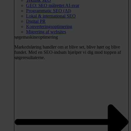
Teknisk SEO
GEO: SEO målrettet AI-svar
Programmatic SEO (AI)
Lokal & international SEO
Digital PR
Konverteringsoptimering
Migrering af websites
søgemaskineoptimering
Markedsføring handler om at blive set, blive hørt og blive
fundet. Med en SEO-indsats hjælper vi dig mod toppen af
søgeresultaterne.