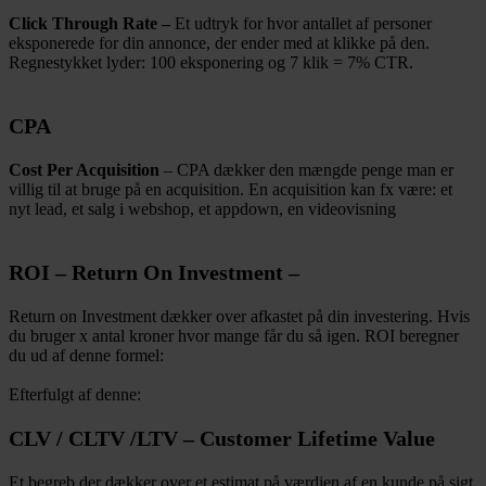
Click Through Rate –
Et udtryk for hvor antallet af personer
eksponerede for din annonce, der ender med at klikke på den.
Regnestykket lyder: 100 eksponering og 7 klik = 7% CTR.
CPA
Cost Per Acquisition
– CPA dækker den mængde penge man er
villig til at bruge på en acquisition. En acquisition kan fx være: et
nyt lead, et salg i webshop, et appdown, en videovisning
ROI – Return On Investment –
Return on Investment dækker over afkastet på din investering. Hvis
du bruger x antal kroner hvor mange får du så igen. ROI beregner
du ud af denne formel:
Efterfulgt af denne:
CLV / CLTV /LTV – Customer Lifetime Value
Et begreb der dækker over et estimat på værdien af en kunde på sigt.