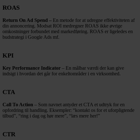
ROAS
Return On Ad Spend –
En metode for at udregne effektiviteten af
din annoncering. Modsat ROI medregner ROAS ikke øvrige
omkostninger forbundet med markedføring. ROAS er ligeledes en
budstrategi i Google Ads mf.
KPI
Key Performance Indicator
– En målbar værdi der kan give
indsigt i hvordan det går for enkeltområder i en virksomhed.
CTA
Call To Action
– Som navnet antyder et CTA et udtryk for en
opfordring til handling. Eksempler: “kontakt os for et uforpligtende
tilbud”, “ring i dag og hør mere”, “læs mere her!”
CTR