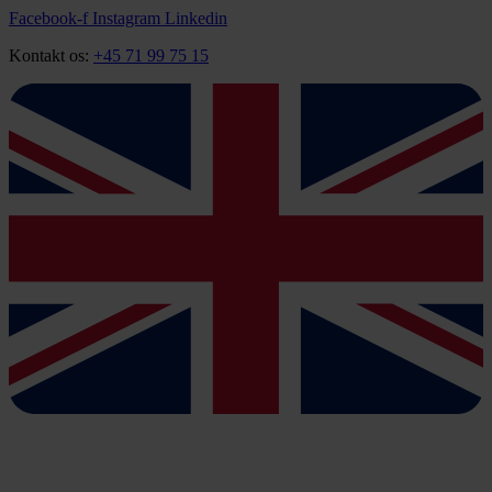
Videre
Facebook-f
Instagram
Linkedin
til
Kontakt os:
+45 71 99 75 15
indhold