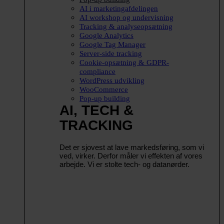
AI i marketingafdelingen
AI workshop og undervisning
Tracking & analyseopsætning
Google Analytics
Google Tag Manager
Server-side tracking
Cookie-opsætning & GDPR-
compliance
WordPress udvikling
WooCommerce
Pop-up building
AI, TECH &
TRACKING
Det er sjovest at lave markedsføring, som vi
ved, virker. Derfor måler vi effekten af vores
arbejde. Vi er stolte tech- og datanørder.