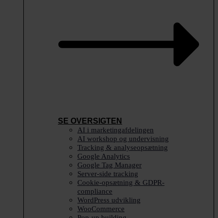
SE OVERSIGTEN
AI i marketingafdelingen
AI workshop og undervisning
Tracking & analyseopsætning
Google Analytics
Google Tag Manager
Server-side tracking
Cookie-opsætning & GDPR-
compliance
WordPress udvikling
WooCommerce
Pop-up building