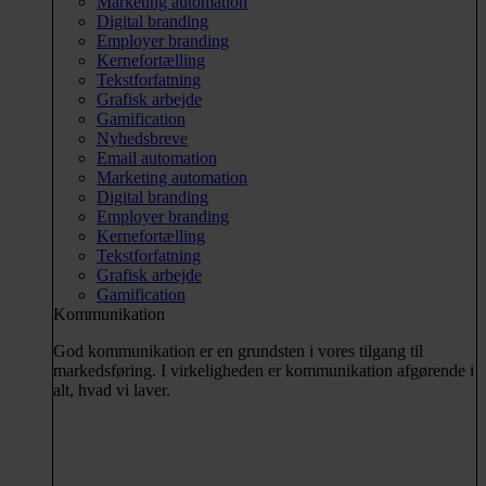
Marketing automation
Digital branding
Employer branding
Kernefortælling
Tekstforfatning
Grafisk arbejde
Gamification
Nyhedsbreve
Email automation
Marketing automation
Digital branding
Employer branding
Kernefortælling
Tekstforfatning
Grafisk arbejde
Gamification
Kommunikation
God kommunikation er en grundsten i vores tilgang til
markedsføring. I virkeligheden er kommunikation afgørende i
alt, hvad vi laver.