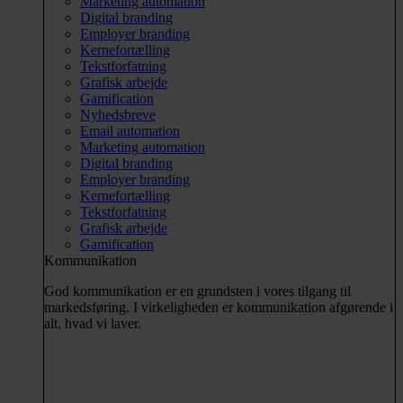
Marketing automation
Digital branding
Employer branding
Kernefortælling
Tekstforfatning
Grafisk arbejde
Gamification
Nyhedsbreve
Email automation
Marketing automation
Digital branding
Employer branding
Kernefortælling
Tekstforfatning
Grafisk arbejde
Gamification
Kommunikation
God kommunikation er en grundsten i vores tilgang til
markedsføring. I virkeligheden er kommunikation afgørende i
alt, hvad vi laver.