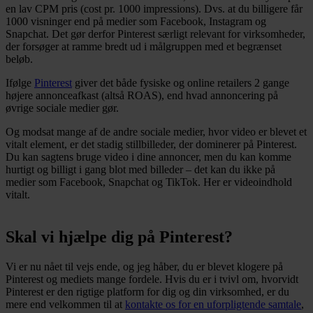
en lav CPM pris (cost pr. 1000 impressions). Dvs. at du billigere får
1000 visninger end på medier som Facebook, Instagram og
Snapchat. Det gør derfor Pinterest særligt relevant for virksomheder,
der forsøger at ramme bredt ud i målgruppen med et begrænset
beløb.
Ifølge
Pinterest
giver det både fysiske og online retailers 2 gange
højere annonceafkast (altså ROAS), end hvad annoncering på
øvrige sociale medier gør.
Og modsat mange af de andre sociale medier, hvor video er blevet et
vitalt element, er det stadig stillbilleder, der dominerer på Pinterest.
Du kan sagtens bruge video i dine annoncer, men du kan komme
hurtigt og billigt i gang blot med billeder – det kan du ikke på
medier som Facebook, Snapchat og TikTok. Her er videoindhold
vitalt.
Skal vi hjælpe dig på Pinterest?
Vi er nu nået til vejs ende, og jeg håber, du er blevet klogere på
Pinterest og mediets mange fordele. Hvis du er i tvivl om, hvorvidt
Pinterest er den rigtige platform for dig og din virksomhed, er du
mere end velkommen til at
kontakte os for en uforpligtende samtale
,