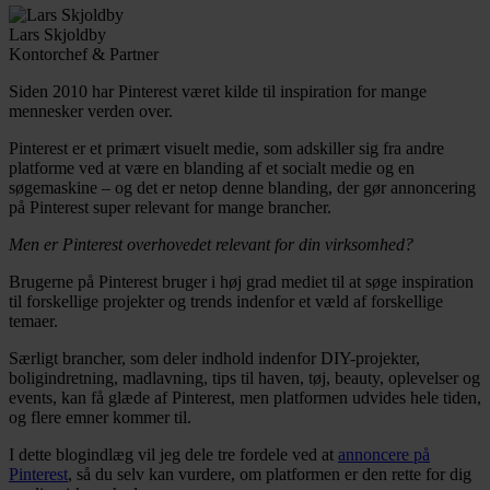
Lars Skjoldby
Kontorchef & Partner
Siden 2010 har Pinterest været kilde til inspiration for mange
mennesker verden over.
Pinterest er et primært visuelt medie, som adskiller sig fra andre
platforme ved at være en blanding af et socialt medie og en
søgemaskine – og det er netop denne blanding, der gør annoncering
på Pinterest super relevant for mange brancher.
Men er Pinterest overhovedet relevant for din virksomhed?
Brugerne på Pinterest bruger i høj grad mediet til at søge inspiration
til forskellige projekter og trends indenfor et væld af forskellige
temaer.
Særligt brancher, som deler indhold indenfor DIY-projekter,
boligindretning, madlavning, tips til haven, tøj, beauty, oplevelser og
events, kan få glæde af Pinterest, men platformen udvides hele tiden,
og flere emner kommer til.
I dette blogindlæg vil jeg dele tre fordele ved at
annoncere på
Pinterest
, så du selv kan vurdere, om platformen er den rette for dig