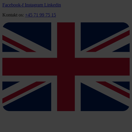
Videre
Facebook-f
Instagram
Linkedin
til
Kontakt os:
+45 71 99 75 15
indhold