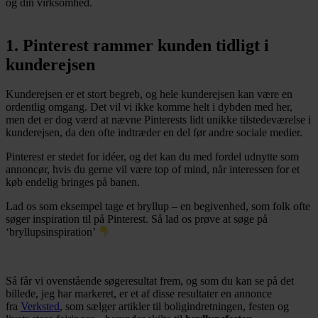
og din virksomhed.
1. Pinterest rammer kunden tidligt i
kunderejsen
Kunderejsen er et stort begreb, og hele kunderejsen kan være en
ordentlig omgang. Det vil vi ikke komme helt i dybden med her,
men det er dog værd at nævne Pinterests lidt unikke tilstedeværelse i
kunderejsen, da den ofte indtræder en del før andre sociale medier.
Pinterest er stedet for idéer, og det kan du med fordel udnytte som
annoncør, hvis du gerne vil være top of mind, når interessen for et
køb endelig bringes på banen.
Lad os som eksempel tage et bryllup – en begivenhed, som folk ofte
søger inspiration til på Pinterest. Så lad os prøve at søge på
‘bryllupsinspiration’
Så får vi ovenstående søgeresultat frem, og som du kan se på det
billede, jeg har markeret, er et af disse resultater en annonce
fra
Verksted
, som sælger artikler til boligindretningen, festen og