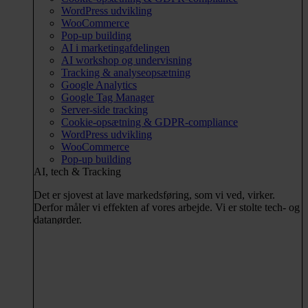
WordPress udvikling
WooCommerce
Pop-up building
AI i marketingafdelingen
AI workshop og undervisning
Tracking & analyseopsætning
Google Analytics
Google Tag Manager
Server-side tracking
Cookie-opsætning & GDPR-compliance
WordPress udvikling
WooCommerce
Pop-up building
AI, tech & Tracking
Det er sjovest at lave markedsføring, som vi ved, virker.
Derfor måler vi effekten af vores arbejde. Vi er stolte tech- og
datanørder.