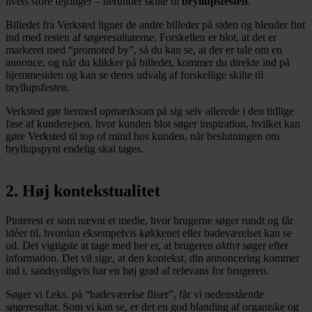
livets store fejringer – herunder skilte til
bryllupsfesten
.
Billedet fra Verksted ligner de andre billeder på siden og blender fint
ind med resten af søgeresultaterne. Forskellen er blot, at det er
markeret med “promoted by”, så du kan se, at der er tale om en
annonce, og når du klikker på billedet, kommer du direkte ind på
hjemmesiden og kan se deres udvalg af forskellige skilte til
bryllupsfesten.
Verksted gør hermed opmærksom på sig selv allerede i den tidlige
fase af kunderejsen, hvor kunden blot søger inspiration, hvilket kan
gøre Verksted til top of mind hos kunden, når beslutningen om
bryllupspynt endelig skal tages.
2. Høj kontekstualitet
Pinterest er som nævnt et medie, hvor brugerne søger rundt og får
idéer til, hvordan eksempelvis køkkenet eller badeværelset kan se
ud. Det vigtigste at tage med her er, at brugeren
aktivt
søger efter
information. Det vil sige, at den kontekst, din annoncering kommer
ind i, sandsynligvis har en høj grad af relevans for brugeren.
Søger vi f.eks. på “badeværelse fliser”, får vi nedenstående
søgeresultat. Som vi kan se, er det en god blanding af organiske og