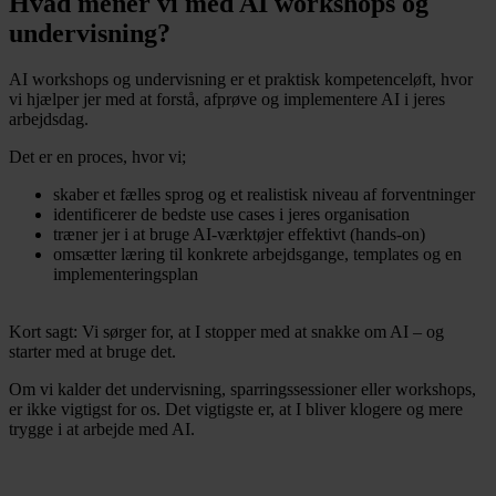
Hvad mener vi med AI workshops og
undervisning?
AI workshops og undervisning er et praktisk kompetenceløft, hvor
vi hjælper jer med at forstå, afprøve og implementere AI i jeres
arbejdsdag.
Det er en proces, hvor vi;
skaber et fælles sprog og et realistisk niveau af forventninger
identificerer de bedste use cases i jeres organisation
træner jer i at bruge AI-værktøjer effektivt (hands-on)
omsætter læring til konkrete arbejdsgange, templates og en
implementeringsplan
Kort sagt: Vi sørger for, at I stopper med at snakke om AI – og
starter med at bruge det.
Om vi kalder det undervisning, sparringssessioner eller workshops,
er ikke vigtigst for os. Det vigtigste er, at I bliver klogere og mere
trygge i at arbejde med AI.