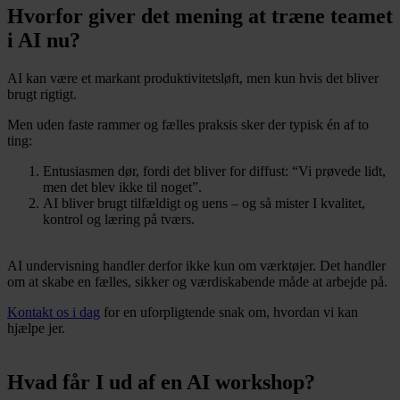
Hvorfor giver det mening at træne teamet
i AI nu?
AI kan være et markant produktivitetsløft, men kun hvis det bliver
brugt rigtigt.
Men uden faste rammer og fælles praksis sker der typisk én af to
ting:
Entusiasmen dør, fordi det bliver for diffust: “Vi prøvede lidt,
men det blev ikke til noget”.
AI bliver brugt tilfældigt og uens – og så mister I kvalitet,
kontrol og læring på tværs.
AI undervisning handler derfor ikke kun om værktøjer. Det handler
om at skabe en fælles, sikker og værdiskabende måde at arbejde på.
Kontakt os i dag
for en uforpligtende snak om, hvordan vi kan
hjælpe jer.
Hvad får I ud af en AI workshop?