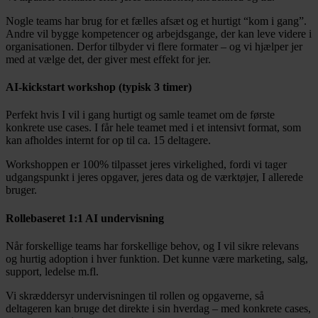
Nogle teams har brug for et fælles afsæt og et hurtigt “kom i gang”.
Andre vil bygge kompetencer og arbejdsgange, der kan leve videre i
organisationen. Derfor tilbyder vi flere formater – og vi hjælper jer
med at vælge det, der giver mest effekt for jer.
AI-kickstart workshop (typisk 3 timer)
Perfekt hvis I vil i gang hurtigt og samle teamet om de første
konkrete use cases. I får hele teamet med i et intensivt format, som
kan afholdes internt for op til ca. 15 deltagere.
Workshoppen er 100% tilpasset jeres virkelighed, fordi vi tager
udgangspunkt i jeres opgaver, jeres data og de værktøjer, I allerede
bruger.
Rollebaseret 1:1 AI undervisning
Når forskellige teams har forskellige behov, og I vil sikre relevans
og hurtig adoption i hver funktion. Det kunne være marketing, salg,
support, ledelse m.fl.
Vi skræddersyr undervisningen til rollen og opgaverne, så
deltageren kan bruge det direkte i sin hverdag – med konkrete cases,