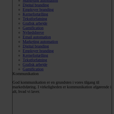
Marketing automation
Digital branding
Employer branding
Kernefortælling
Tekstforfatning
Grafisk arbejde
Gamification
Nyhedsbreve
Email automation
Marketing automation
Digital branding
Employer branding
Kernefortælling
Tekstforfatning
Grafisk arbejde
Gamification
Kommunikation
God kommunikation er en grundsten i vores tilgang til
markedsføring. I virkeligheden er kommunikation afgørende i
alt, hvad vi laver.