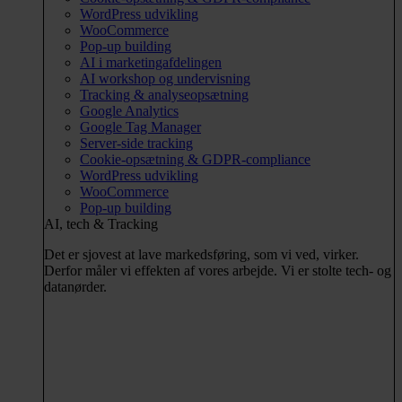
WordPress udvikling
WooCommerce
Pop-up building
AI i marketingafdelingen
AI workshop og undervisning
Tracking & analyseopsætning
Google Analytics
Google Tag Manager
Server-side tracking
Cookie-opsætning & GDPR-compliance
WordPress udvikling
WooCommerce
Pop-up building
AI, tech & Tracking
Det er sjovest at lave markedsføring, som vi ved, virker.
Derfor måler vi effekten af vores arbejde. Vi er stolte tech- og
datanørder.