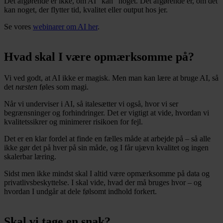
Det afgørende er ikke, om AI “kan” noget. Det afgørende er, om det
kan noget, der flytter tid, kvalitet eller output hos jer.
Se vores
webinarer om AI her
.
Hvad skal I være opmærksomme på?
Vi ved godt, at AI ikke er magisk. Men man kan lære at bruge AI, så
det
næsten
føles som magi.
Når vi underviser i AI, så italesætter vi også, hvor vi ser
begrænsninger og forhindringer. Det er vigtigt at vide, hvordan vi
kvalitetssikrer og minimerer risikoen for fejl.
Det er en klar fordel at finde en fælles måde at arbejde på – så alle
ikke gør det på hver på sin måde, og I får ujævn kvalitet og ingen
skalerbar læring.
Sidst men ikke mindst skal I altid være opmærksomme på data og
privatlivsbeskyttelse. I skal vide, hvad der må bruges hvor – og
hvordan I undgår at dele følsomt indhold forkert.
Skal vi tage en snak?