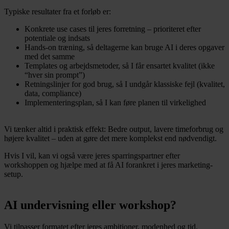
Typiske resultater fra et forløb er:
Konkrete use cases til jeres forretning – prioriteret efter
potentiale og indsats
Hands-on træning, så deltagerne kan bruge AI i deres opgaver
med det samme
Templates og arbejdsmetoder, så I får ensartet kvalitet (ikke
“hver sin prompt”)
Retningslinjer for god brug, så I undgår klassiske fejl (kvalitet,
data, compliance)
Implementeringsplan, så I kan føre planen til virkelighed
Vi tænker altid i praktisk effekt: Bedre output, lavere timeforbrug og
højere kvalitet – uden at gøre det mere komplekst end nødvendigt.
Hvis I vil, kan vi også være jeres sparringspartner efter
workshoppen og hjælpe med at få AI forankret i jeres marketing-
setup.
AI undervisning eller workshop?
Vi tilpasser formatet efter jeres ambitioner, modenhed og tid.