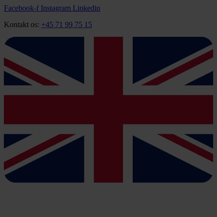
Videre
Facebook-f
Instagram
Linkedin
til
Kontakt os:
+45 71 99 75 15
indhold