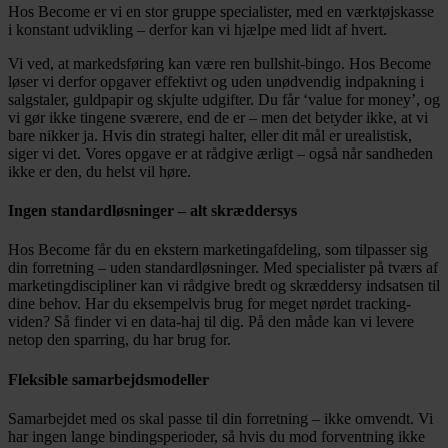
Hos Become er vi en stor gruppe specialister, med en værktøjskasse
i konstant udvikling – derfor kan vi hjælpe med lidt af hvert.
Vi ved, at markedsføring kan være ren bullshit-bingo. Hos Become
løser vi derfor opgaver effektivt og uden unødvendig indpakning i
salgstaler, guldpapir og skjulte udgifter. Du får ‘value for money’, og
vi gør ikke tingene sværere, end de er – men det betyder ikke, at vi
bare nikker ja. Hvis din strategi halter, eller dit mål er urealistisk,
siger vi det. Vores opgave er at rådgive ærligt – også når sandheden
ikke er den, du helst vil høre.
Ingen standardløsninger – alt skræddersys
Hos Become får du en ekstern marketingafdeling, som tilpasser sig
din forretning – uden standardløsninger. Med specialister på tværs af
marketingdiscipliner kan vi rådgive bredt og skræddersy indsatsen til
dine behov. Har du eksempelvis brug for meget nørdet tracking-
viden? Så finder vi en data-haj til dig. På den måde kan vi levere
netop den sparring, du har brug for.
Fleksible samarbejdsmodeller
Samarbejdet med os skal passe til din forretning – ikke omvendt. Vi
har ingen lange bindingsperioder, så hvis du mod forventning ikke