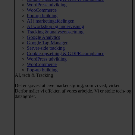
WordPress udvikling
WooCommerce
Pop-up building
AI i marketingafdelingen
AI workshop og undervisning
Tracking & analyseopsætning
Google Analytics
Google Tag Manager
Server-side tracking
Cookie-opsætning & GDPR-compliance
WordPress udvikling
WooCommerce
Pop-up building
AI, tech & Tracking
Det er sjovest at lave markedsføring, som vi ved, virker.
Derfor måler vi effekten af vores arbejde. Vi er stolte tech- og
datanørder.