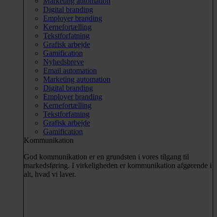
Marketing automation
Digital branding
Employer branding
Kernefortælling
Tekstforfatning
Grafisk arbejde
Gamification
Nyhedsbreve
Email automation
Marketing automation
Digital branding
Employer branding
Kernefortælling
Tekstforfatning
Grafisk arbejde
Gamification
Kommunikation
God kommunikation er en grundsten i vores tilgang til
markedsføring. I virkeligheden er kommunikation afgørende i
alt, hvad vi laver.