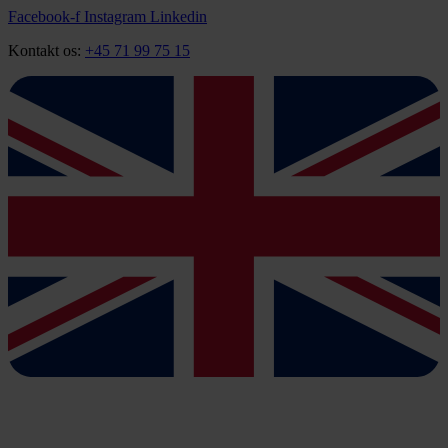
Videre
Facebook-f
Instagram
Linkedin
til
Kontakt os:
+45 71 99 75 15
indhold