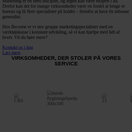
Marketing er en bred disciplin, og ingen kan være ekspert i alt.
Derfor kan det for mange virksomheder være en fordel at bruge et
bureau og få flere specialister på holdet – fremfor at have én inhouse
generalist.
Hos Become er vi stor gruppe marketingspecialister med en
værktøjskasse i konstant udvikling, så vi kan hjælpe med lidt af
hvert. Vil du høre mere?
Kontakt os i dag
Læs mere
VIRKSOMHEDER, DER STOLER PÅ VORES
SERVICE