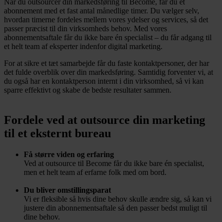
Når du outsourcer din markedsføring til Become, får du et
abonnement med et fast antal månedlige timer. Du vælger selv,
hvordan timerne fordeles mellem vores ydelser og services, så det
passer præcist til din virksomheds behov. Med vores
abonnementsaftale får du ikke bare én specialist – du får adgang til
et helt team af eksperter indenfor digital marketing.
For at sikre et tæt samarbejde får du faste kontaktpersoner, der har
det fulde overblik over din markedsføring. Samtidig forventer vi, at
du også har en kontaktperson internt i din virksomhed, så vi kan
sparre effektivt og skabe de bedste resultater sammen.
Fordele ved at outsource din marketing
til et eksternt bureau
Få større viden og erfaring
Ved at outsource til Become får du ikke bare én specialist,
men et helt team af erfarne folk med om bord.
Du bliver omstillingsparat
Vi er fleksible så hvis dine behov skulle ændre sig, så kan vi
justere din abonnementsaftale så den passer bedst muligt til
dine behov.