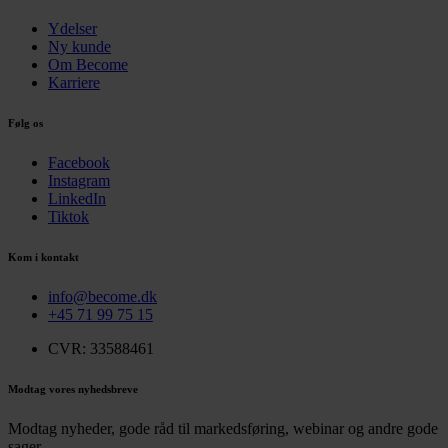
Ydelser
Ny kunde
Om Become
Karriere
Følg os
Facebook
Instagram
LinkedIn
Tiktok
Kom i kontakt
info@become.dk
+45 71 99 75 15
CVR: 33588461
Modtag vores nyhedsbreve
Modtag nyheder, gode råd til markedsføring, webinar og andre gode
sager.