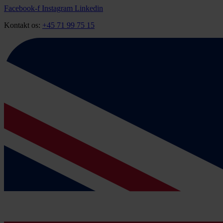
Videre
Facebook-f
Instagram
Linkedin
til
Kontakt os:
+45 71 99 75 15
indhold