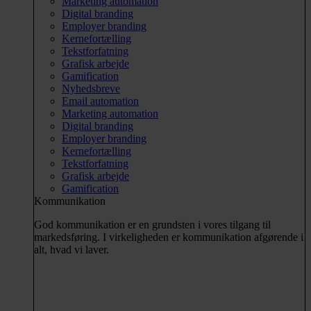
Marketing automation
Digital branding
Employer branding
Kernefortælling
Tekstforfatning
Grafisk arbejde
Gamification
Nyhedsbreve
Email automation
Marketing automation
Digital branding
Employer branding
Kernefortælling
Tekstforfatning
Grafisk arbejde
Gamification
Kommunikation
God kommunikation er en grundsten i vores tilgang til
markedsføring. I virkeligheden er kommunikation afgørende i
alt, hvad vi laver.