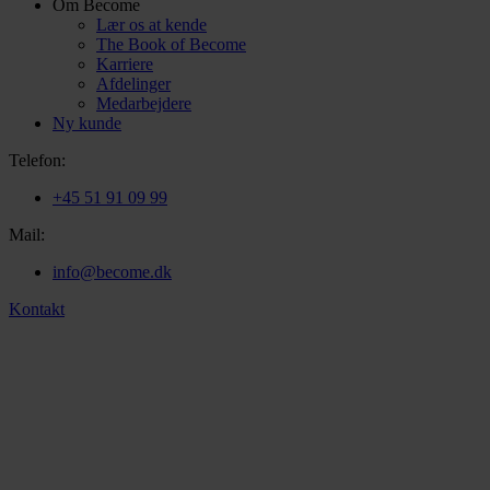
Om Become
Lær os at kende
The Book of Become
Karriere
Afdelinger
Medarbejdere
Ny kunde
Telefon:
+45 51 91 09 99
Mail:
info@become.dk
Kontakt