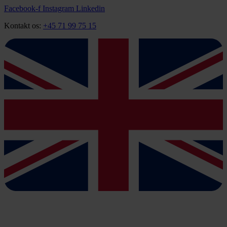
Videre
Facebook-f
Instagram
Linkedin
til
Kontakt os:
+45 71 99 75 15
indhold