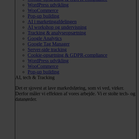
WordPress udvikling
WooCommerce
Pop-up building
AI i marketingafdelingen
AI workshop og undervisning
Tracking & analyseopsætning
Google Analytics
Google Tag Manager
Server-side tracking
Cookie-opsætning & GDPR-compliance
WordPress udvikling
WooCommerce
Pop-up building
AI, tech & Tracking
Det er sjovest at lave markedsføring, som vi ved, virker.
Derfor måler vi effekten af vores arbejde. Vi er stolte tech- og
datanørder.