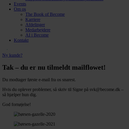
Events
Om os
The Book of Become
Karriere
Afdelinger
Medarbejdere
AI i Become
Kontakt
Ny kunde?
Tak – du er nu tilmeldt mailflowet!
Du modtager første e-mail fra os snarest.
Hvis du oplever problemer, så skriv til Signe på svk@become.dk –
så hjælper hun dig.
God fornøjelse!