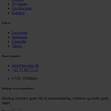
Ny kunde
Om Become
Karriere
Følg os
Facebook
Instagram
LinkedIn
Tiktok
Kom i kontakt
info@become.dk
+45 71 99 75 15
CVR: 33588461
Modtag vores nyhedsbreve
Modtag nyheder, gode råd til markedsføring, webinar og andre gode
sager.