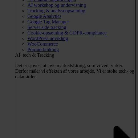
AI workshop og undervisning
Tracking & analyseopsætning
Google Analytics
Google Tag Manager
Server-side tracking
Cookie-opsætning & GDPR-compliance
WordPress udvikling
WooCommerce
Pop-up building
AI, tech & Tracking
Det er sjovest at lave markedsføring, som vi ved, virker.
Derfor måler vi effekten af vores arbejde. Vi er stolte tech- og
datanørder.