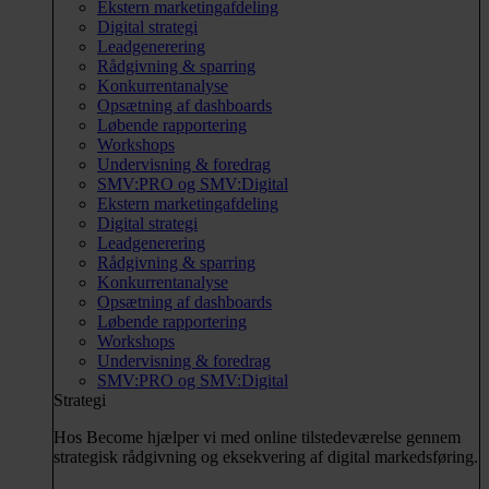
Ekstern marketingafdeling
Digital strategi
Leadgenerering
Rådgivning & sparring
Konkurrentanalyse
Opsætning af dashboards
Løbende rapportering
Workshops
Undervisning & foredrag
SMV:PRO og SMV:Digital
Ekstern marketingafdeling
Digital strategi
Leadgenerering
Rådgivning & sparring
Konkurrentanalyse
Opsætning af dashboards
Løbende rapportering
Workshops
Undervisning & foredrag
SMV:PRO og SMV:Digital
Strategi
Hos Become hjælper vi med online tilstedeværelse gennem
strategisk rådgivning og eksekvering af digital markedsføring.