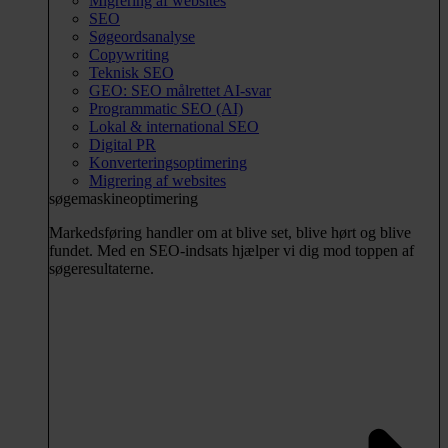
Migrering af websites
SEO
Søgeordsanalyse
Copywriting
Teknisk SEO
GEO: SEO målrettet AI-svar
Programmatic SEO (AI)
Lokal & international SEO
Digital PR
Konverteringsoptimering
Migrering af websites
søgemaskineoptimering
Markedsføring handler om at blive set, blive hørt og blive
fundet. Med en SEO-indsats hjælper vi dig mod toppen af
søgeresultaterne.