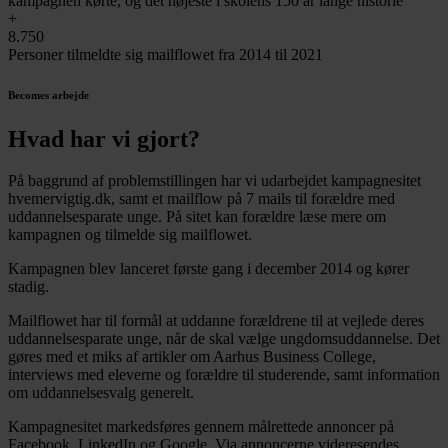
kampagnen kørte, og det højeste i skolens 150 år lange historie
+
8.750
Personer tilmeldte sig mailflowet fra 2014 til 2021
Becomes arbejde
Hvad har vi gjort?
På baggrund af problemstillingen har vi udarbejdet kampagnesitet
hvemervigtig.dk, samt et mailflow på 7 mails til forældre med
uddannelsesparate unge. På sitet kan forældre læse mere om
kampagnen og tilmelde sig mailflowet.
Kampagnen blev lanceret første gang i december 2014 og kører
stadig.
Mailflowet har til formål at uddanne forældrene til at vejlede deres
uddannelsesparate unge, når de skal vælge ungdomsuddannelse. Det
gøres med et miks af artikler om Aarhus Business College,
interviews med eleverne og forældre til studerende, samt information
om uddannelsesvalg generelt.
Kampagnesitet markedsføres gennem målrettede annoncer på
Facebook, LinkedIn og Google. Via annoncerne videresendes