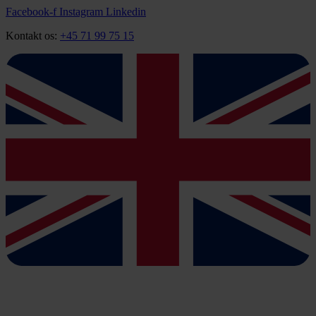
Videre
Facebook-f
Instagram
Linkedin
til
Kontakt os:
+45 71 99 75 15
indhold