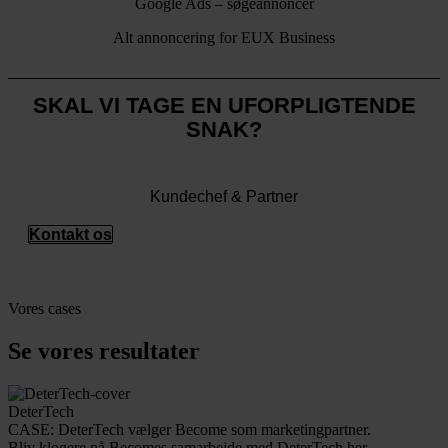
Google Ads – søgeannoncer
Alt annoncering for EUX Business
SKAL VI TAGE EN UFORPLIGTENDE
SNAK?
Tobias Olesen
Kundechef & Partner
Kontakt os
Vores cases
Se vores resultater
DeterTech
CASE: DeterTech vælger Become som marketingpartner.
Bliv klogere på Becomes samarbejde med DeterTech her...