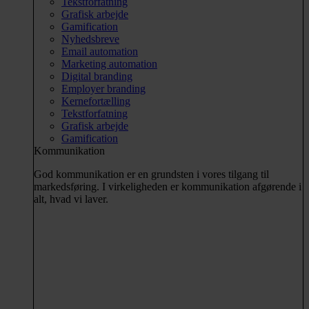
Tekstforfatning
Grafisk arbejde
Gamification
Nyhedsbreve
Email automation
Marketing automation
Digital branding
Employer branding
Kernefortælling
Tekstforfatning
Grafisk arbejde
Gamification
Kommunikation
God kommunikation er en grundsten i vores tilgang til
markedsføring. I virkeligheden er kommunikation afgørende i
alt, hvad vi laver.