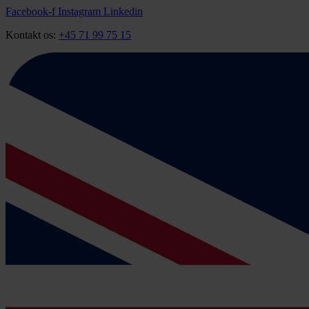
Videre
Facebook-f
Instagram
Linkedin
til
Kontakt os:
+45 71 99 75 15
indhold