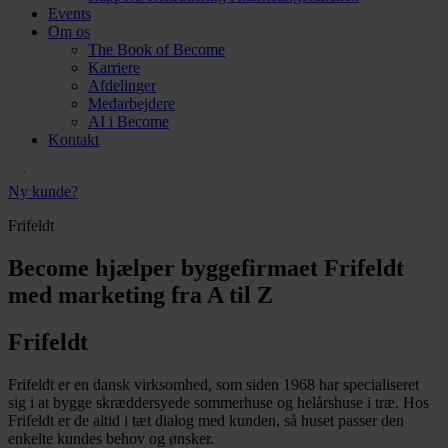
Events
Om os
The Book of Become
Karriere
Afdelinger
Medarbejdere
AI i Become
Kontakt
Ny kunde?
Frifeldt
Become hjælper byggefirmaet Frifeldt
med marketing fra A til Z
Frifeldt
Frifeldt er en dansk virksomhed, som siden 1968 har specialiseret
sig i at bygge skræddersyede sommerhuse og helårshuse i træ. Hos
Frifeldt er de altid i tæt dialog med kunden, så huset passer den
enkelte kundes behov og ønsker.