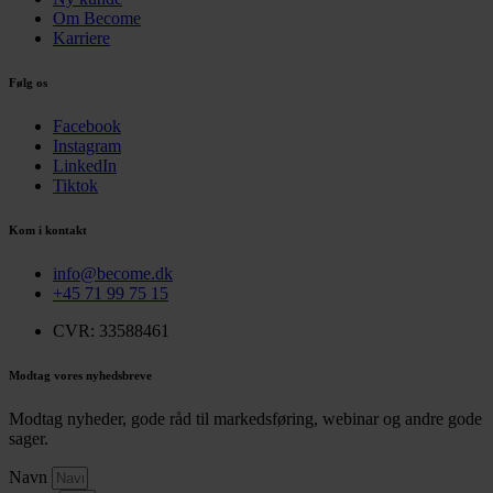
Om Become
Karriere
Følg os
Facebook
Instagram
LinkedIn
Tiktok
Kom i kontakt
info@become.dk
+45 71 99 75 15
CVR: 33588461
Modtag vores nyhedsbreve
Modtag nyheder, gode råd til markedsføring, webinar og andre gode
sager.
Navn