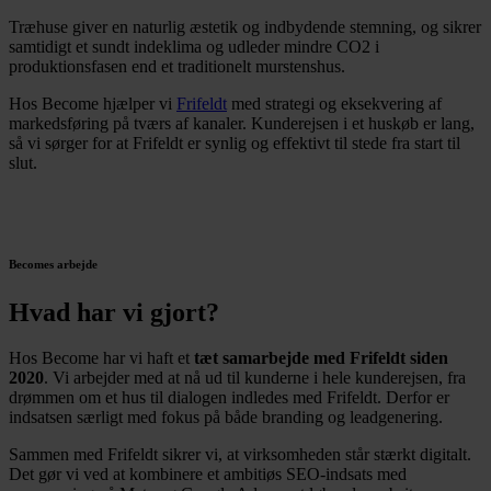
Træhuse giver en naturlig æstetik og indbydende stemning, og sikrer
samtidigt et sundt indeklima og udleder mindre CO2 i
produktionsfasen end et traditionelt murstenshus.
Hos Become hjælper vi
Frifeldt
med strategi og eksekvering af
markedsføring på tværs af kanaler. Kunderejsen i et huskøb er lang,
så vi sørger for at Frifeldt er synlig og effektivt til stede fra start til
slut.
Becomes arbejde
Hvad har vi gjort?
Hos Become har vi haft et
tæt samarbejde med Frifeldt siden
2020
. Vi arbejder med at nå ud til kunderne i hele kunderejsen, fra
drømmen om et hus til dialogen indledes med Frifeldt. Derfor er
indsatsen særligt med fokus på både branding og leadgenering.
Sammen med Frifeldt sikrer vi, at virksomheden står stærkt digitalt.
Det gør vi ved at kombinere et ambitiøs SEO-indsats med