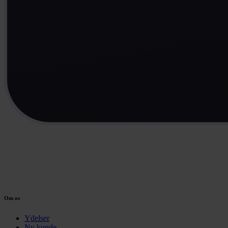
Om os
Ydelser
Ny kunde