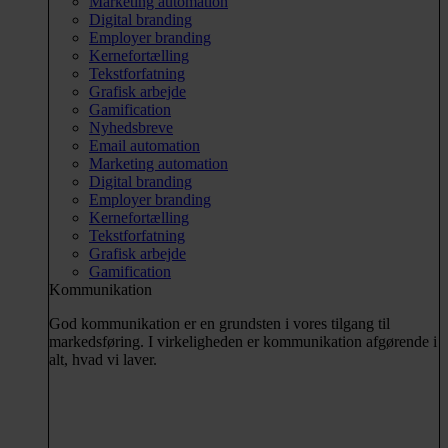
Marketing automation
Digital branding
Employer branding
Kernefortælling
Tekstforfatning
Grafisk arbejde
Gamification
Nyhedsbreve
Email automation
Marketing automation
Digital branding
Employer branding
Kernefortælling
Tekstforfatning
Grafisk arbejde
Gamification
Kommunikation
God kommunikation er en grundsten i vores tilgang til
markedsføring. I virkeligheden er kommunikation afgørende i
alt, hvad vi laver.