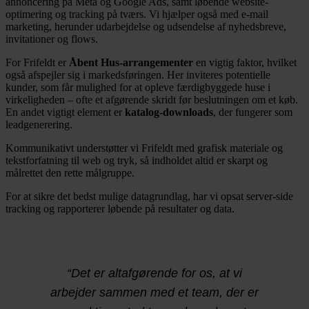
annoncering på Meta og Google Ads, samt løbende website-
optimering og tracking på tværs. Vi hjælper også med e-mail
marketing, herunder udarbejdelse og udsendelse af nyhedsbreve,
invitationer og flows.
For Frifeldt er
Åbent Hus-arrangementer
en vigtig faktor, hvilket
også afspejler sig i markedsføringen. Her inviteres potentielle
kunder, som får mulighed for at opleve færdigbyggede huse i
virkeligheden – ofte et afgørende skridt før beslutningen om et køb.
En andet vigtigt element er
katalog-downloads
, der fungerer som
leadgenerering.
Kommunikativt understøtter vi Frifeldt med grafisk materiale og
tekstforfatning til web og tryk, så indholdet altid er skarpt og
målrettet den rette målgruppe.
For at sikre det bedst mulige datagrundlag, har vi opsat server-side
tracking og rapporterer løbende på resultater og data.
“Det er altafgørende for os, at vi
arbejder sammen med et team, der er