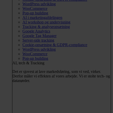
WordPress udvikling
WooCommerce
Pop-up building
AI i marketingafdelingen
AI workshop og undervisning
Tracking & analyseopsætning
Google Analytics
Google Tag Manager
Server-side tracking
Cookie-opsætning & GDPR-compliance
WordPress udvikling
WooCommerce
Pop-up building
AI, tech & Tracking
Det er sjovest at lave markedsføring, som vi ved, virker.
Derfor måler vi effekten af vores arbejde. Vi er stolte tech- og
datanørder.