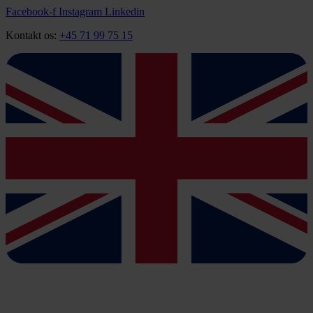
Videre
Facebook-f
Instagram
Linkedin
til
Kontakt os:
+45 71 99 75 15
indhold