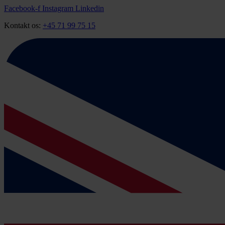
Videre
Facebook-f
Instagram
Linkedin
til
Kontakt os:
+45 71 99 75 15
indhold