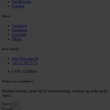
Om Become
Karriere
Følg os
Facebook
Instagram
LinkedIn
Tiktok
Kom i kontakt
info@become.dk
+45 71 99 75 15
CVR: 33588461
Modtag vores nyhedsbreve
Modtag nyheder, gode råd til markedsføring, webinar og andre gode
sager.
Navn
E-mail