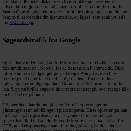
især skal stifte bekendtskab med, hvis du ikke på nuværende
tidspunkt har gjort det; nemlig søgeordstrafik fra Google. Google
Search Console giver en række værdifulde oplysninger, som du kan
benytte til at forbedre din hjemmeside, og ligeså, som et aktivt led i
din
SEO-strategi
.
Søgeordstrafik fra Google
Før i tiden var det muligt at finde informationer om hvilke søgeord
folk havde søgt på i Google, før de besøgte din hjemmeside. Disse
informationer var tilgængelige via
Google Analytics
, men blev
senere fjernet og erstattet med ”
not provided
”. En del af disse
oplysninger er nu tilgængelige i Google Search Console, hvor du
kan få oplyst hvilke søgeord du er repræsenteret på, hvor mange klik
du har fået derpå m.m.
Ud over dette har du muligheden for at få oplysninger om
placeringer samt udviklingen i placeringerne. Disse oplysninger kan
du få både på søgeordsniveau eller generelt for alt modtaget
søgeordstrafik. Du kan efterfølgende krydre disse data med alt fra
CTR, antal eksponeringer samt filtrering på sider, lande, enheder