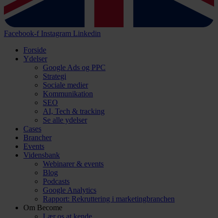
Facebook-f
Instagram
Linkedin
Forside
Ydelser
Google Ads og PPC
Strategi
Sociale medier
Kommunikation
SEO
AI, Tech & tracking
Se alle ydelser
Cases
Brancher
Events
Vidensbank
Webinarer & events
Blog
Podcasts
Google Analytics
Rapport: Rekruttering i marketingbranchen
Om Become
Lær os at kende