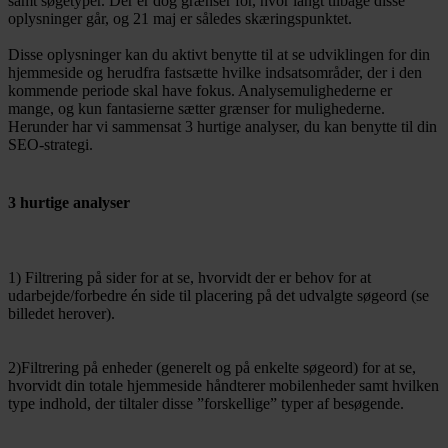
samt søgetyper. Der er dog grænser for, hvor langt tilbage disse
oplysninger går, og 21 maj er således skæringspunktet.
Disse oplysninger kan du aktivt benytte til at se udviklingen for din
hjemmeside og herudfra fastsætte hvilke indsatsområder, der i den
kommende periode skal have fokus. Analysemulighederne er
mange, og kun fantasierne sætter grænser for mulighederne.
Herunder har vi sammensat 3 hurtige analyser, du kan benytte til din
SEO-strategi.
3 hurtige analyser
1) Filtrering på sider for at se, hvorvidt der er behov for at
udarbejde/forbedre én side til placering på det udvalgte søgeord (se
billedet herover).
2)Filtrering på enheder (generelt og på enkelte søgeord) for at se,
hvorvidt din totale hjemmeside håndterer mobilenheder samt hvilken
type indhold, der tiltaler disse ”forskellige” typer af besøgende.