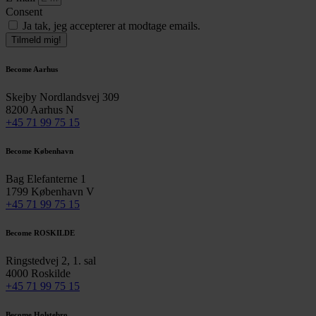
Consent
Ja tak, jeg accepterer at modtage emails.
Tilmeld mig!
Become Aarhus
Skejby Nordlandsvej 309
8200 Aarhus N
+45 71 99 75 15
Become København
Bag Elefanterne 1
1799 København V
+45 71 99 75 15
Become ROSKILDE
Ringstedvej 2, 1. sal
4000 Roskilde
+45 71 99 75 15
Become Holstebro