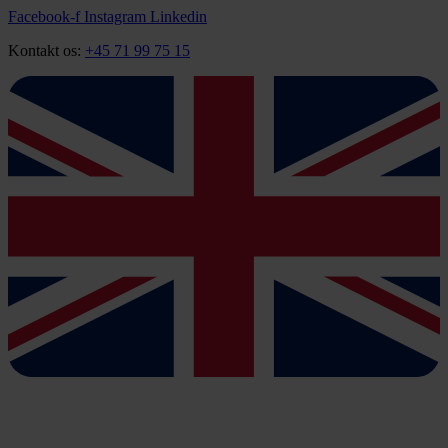
Videre
Facebook-f
Instagram
Linkedin
til
Kontakt os:
+45 71 99 75 15
indhold