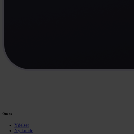
Om os
Ydelser
Ny kunde