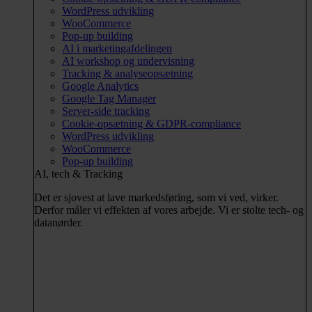
WordPress udvikling
WooCommerce
Pop-up building
AI i marketingafdelingen
AI workshop og undervisning
Tracking & analyseopsætning
Google Analytics
Google Tag Manager
Server-side tracking
Cookie-opsætning & GDPR-compliance
WordPress udvikling
WooCommerce
Pop-up building
AI, tech & Tracking
Det er sjovest at lave markedsføring, som vi ved, virker.
Derfor måler vi effekten af vores arbejde. Vi er stolte tech- og
datanørder.