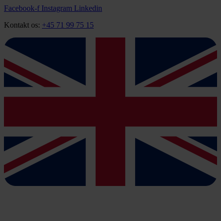
Videre
Facebook-f
Instagram
Linkedin
til
Kontakt os:
+45 71 99 75 15
indhold