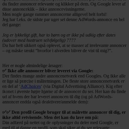
du finder annoncer relevante og klikker på dem. Og Google lever af
disse annonceklik – ikke annoncevisningerne.
Men nogle gange rammer annoncerne alligevel helt forbi!
Jeg har f.eks. de sidste par uger set denne AdWords-annonce en hel
del gange:
Jeg er lykkeligt gift, har to børn og er ikke på udkig efter dates
(udover med hustruen selvfølgelig) ????
Du har helt sikkert også oplevet, at se masser af irrelevante annoncer
– og måske tænkt “hvorfor i alverden bliver de vist til mig?”.
Her er nogle almindelige årsager:
✅ Ikke alle annoncer bliver leveret via Google:
Der findes mange andre annoncenetværk end Googles. Og ikke alle
er lige så præcise i målretningen. De fleste store annoncenetværk er
en del af ‘
AdChoices
‘ (via Digital Advertising Alliance). Kig efter
ikonet i øverste højre hjørne af de annoncer du ser. Her kan du finde
ud af hvem der har leveret annoncen til dig (og på AdWords-
annoncer endda også deaktivere/anmelde dem):
✅✅ Den profil Google bruger til at målrette annoncer til dig, er
ikke altid retvisende. Men det kan du lave om på:
Din adfærd på nettet og de oplysninger du deler med Google, er
med til at danne en profil, som skal sikre at du ser relevante