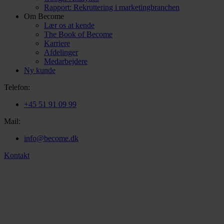
Rapport: Rekruttering i marketingbranchen
Om Become
Lær os at kende
The Book of Become
Karriere
Afdelinger
Medarbejdere
Ny kunde
Telefon:
+45 51 91 09 99
Mail:
info@become.dk
Kontakt