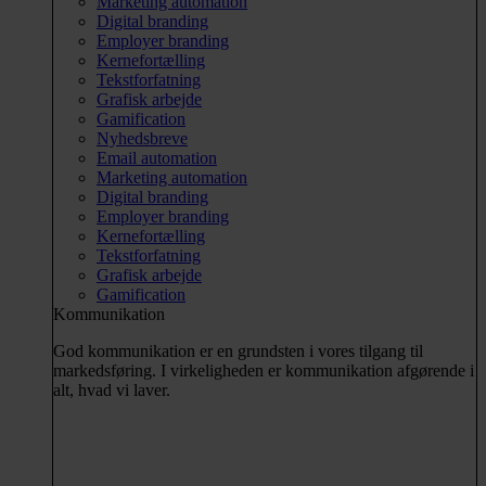
Marketing automation
Digital branding
Employer branding
Kernefortælling
Tekstforfatning
Grafisk arbejde
Gamification
Nyhedsbreve
Email automation
Marketing automation
Digital branding
Employer branding
Kernefortælling
Tekstforfatning
Grafisk arbejde
Gamification
Kommunikation
God kommunikation er en grundsten i vores tilgang til
markedsføring. I virkeligheden er kommunikation afgørende i
alt, hvad vi laver.