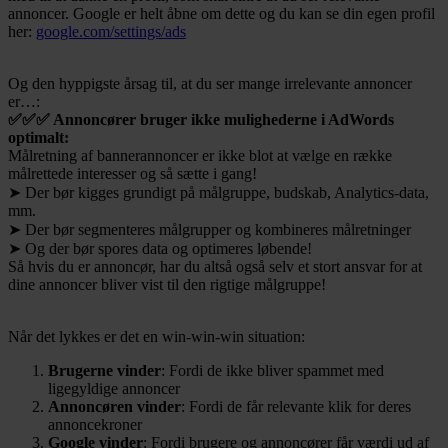
annoncer. Google er helt åbne om dette og du kan se din egen profil
her:
google.com/settings/ads
Og den hyppigste årsag til, at du ser mange irrelevante annoncer
er…:
✅✅✅ Annoncører bruger ikke mulighederne i AdWords
optimalt:
Målretning af bannerannoncer er ikke blot at vælge en række
målrettede interesser og så sætte i gang!
➤ Der bør kigges grundigt på målgruppe, budskab, Analytics-data,
mm.
➤ Der bør segmenteres målgrupper og kombineres målretninger
➤ Og der bør spores data og optimeres løbende!
Så hvis du er annoncør, har du altså også selv et stort ansvar for at
dine annoncer bliver vist til den rigtige målgruppe!
Når det lykkes er det en win-win-win situation:
Brugerne vinder
: Fordi de ikke bliver spammet med
ligegyldige annoncer
Annoncøren vinder
: Fordi de får relevante klik for deres
annoncekroner
Google vinder
: Fordi brugere og annoncører får værdi ud af