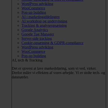
WordPress udvikling
WooCommerce
Pop-up building
AI i marketingafdelingen
AI workshop og undervisning
Tracking & analyseopsætning
Google Analytics
Google Tag Manager
Server-side tracking
Cookie-opsætning & GDPR-compliance
WordPress udvikling
WooCommerce
Pop-up building
AI, tech & Tracking
Det er sjovest at lave markedsføring, som vi ved, virker.
Derfor måler vi effekten af vores arbejde. Vi er stolte tech- og
datanørder.