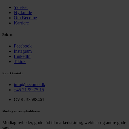
Ydelser
Ny kunde
Om Become
Karriere
Følg os
Facebook
Instagram
LinkedIn
Tiktok
Kom i kontakt
info@become.dk
+45 71 99 75 15
CVR: 33588461
Modtag vores nyhedsbreve
Modtag nyheder, gode råd til markedsføring, webinar og andre gode
sager.