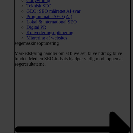
Copywriting
Teknisk SEO
GEO: SEO målrettet AI-svar
Programmatic SEO (AI)
Lokal & international SEO
Digital PR
Konverteringsoptimering
Migrering af websites
søgemaskineoptimering
Markedsføring handler om at blive set, blive hørt og blive
fundet. Med en SEO-indsats hjælper vi dig mod toppen af
søgeresultaterne.