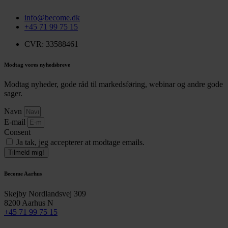
info@become.dk
+45 71 99 75 15
CVR: 33588461
Modtag vores nyhedsbreve
Modtag nyheder, gode råd til markedsføring, webinar og andre gode
sager.
Navn
E-mail
Consent
Ja tak, jeg accepterer at modtage emails.
Tilmeld mig!
Become Aarhus
Skejby Nordlandsvej 309
8200 Aarhus N
+45 71 99 75 15