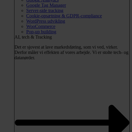
Google Tag Manager
Server-side tracking
Cookie-opsætning & GDPR-compliance
WordPress udvikling
WooCommerce
Pop-up building
AI, tech & Tracking
Det er sjovest at lave markedsføring, som vi ved, virker.
Derfor måler vi effekten af vores arbejde. Vi er stolte tech- og
datanørder.