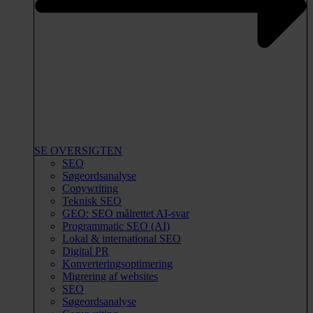
SE OVERSIGTEN
SEO
Søgeordsanalyse
Copywriting
Teknisk SEO
GEO: SEO målrettet AI-svar
Programmatic SEO (AI)
Lokal & international SEO
Digital PR
Konverteringsoptimering
Migrering af websites
SEO
Søgeordsanalyse