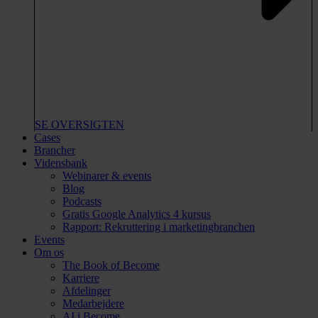
SE OVERSIGTEN
Cases
Brancher
Vidensbank
Webinarer & events
Blog
Podcasts
Gratis Google Analytics 4 kursus
Rapport: Rekruttering i marketingbranchen
Events
Om os
The Book of Become
Karriere
Afdelinger
Medarbejdere
AI i Become