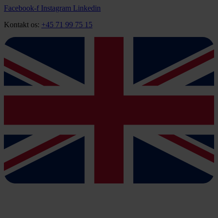
Videre
Facebook-f
Instagram
Linkedin
til
Kontakt os:
+45 71 99 75 15
indhold