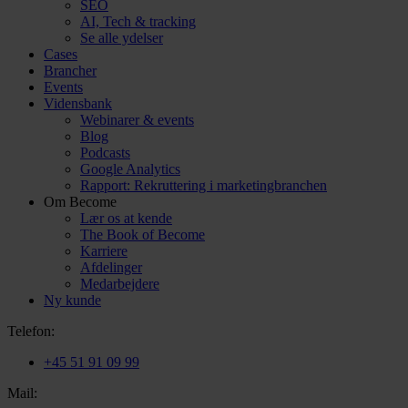
SEO
AI, Tech & tracking
Se alle ydelser
Cases
Brancher
Events
Vidensbank
Webinarer & events
Blog
Podcasts
Google Analytics
Rapport: Rekruttering i marketingbranchen
Om Become
Lær os at kende
The Book of Become
Karriere
Afdelinger
Medarbejdere
Ny kunde
Telefon:
+45 51 91 09 99
Mail: