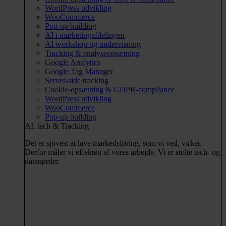
WordPress udvikling
WooCommerce
Pop-up building
AI i marketingafdelingen
AI workshop og undervisning
Tracking & analyseopsætning
Google Analytics
Google Tag Manager
Server-side tracking
Cookie-opsætning & GDPR-compliance
WordPress udvikling
WooCommerce
Pop-up building
AI, tech & Tracking
Det er sjovest at lave markedsføring, som vi ved, virker.
Derfor måler vi effekten af vores arbejde. Vi er stolte tech- og
datanørder.