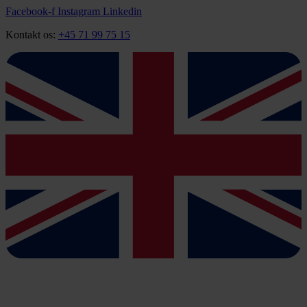
Videre
Facebook-f
Instagram
Linkedin
til
Kontakt os:
+45 71 99 75 15
indhold