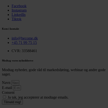
Facebook
Instagram
LinkedIn
Tiktok
Kom i kontakt
info@become.dk
+45 71 99 75 15
CVR: 33588461
Modtag vores nyhedsbreve
Modtag nyheder, gode råd til markedsføring, webinar og andre gode
sager.
Navn
E-mail
Consent
Ja tak, jeg accepterer at modtage emails.
Tilmeld mig!