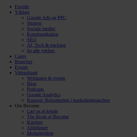
Forside
Ydelser
Google Ads og PPC
Strategi
Sociale medier
Kommunikation
SEO
AI, Tech & tracking
Se alle ydelser
Cases
Brancher
Events
Vidensbank
Webinarer & events
Blog
Podcasts
Google Analytics
Rapport: Rekruttering i marketingbranchen
Om Become
Lær os at kende
The Book of Become
Karriere
Afdelinger
Medarbejdere