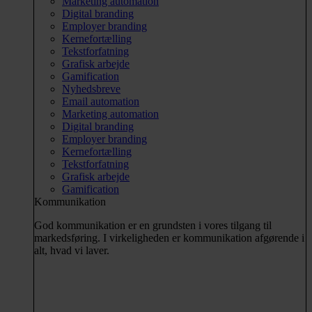
Marketing automation
Digital branding
Employer branding
Kernefortælling
Tekstforfatning
Grafisk arbejde
Gamification
Nyhedsbreve
Email automation
Marketing automation
Digital branding
Employer branding
Kernefortælling
Tekstforfatning
Grafisk arbejde
Gamification
Kommunikation
God kommunikation er en grundsten i vores tilgang til
markedsføring. I virkeligheden er kommunikation afgørende i
alt, hvad vi laver.