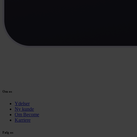
Om os
Ydelser
Ny kunde
Om Become
Karriere
Følg os