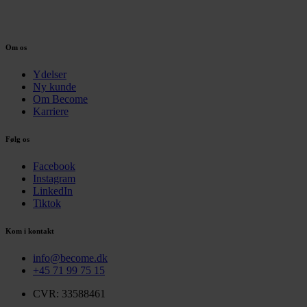
Om os
Ydelser
Ny kunde
Om Become
Karriere
Følg os
Facebook
Instagram
LinkedIn
Tiktok
Kom i kontakt
info@become.dk
+45 71 99 75 15
CVR: 33588461