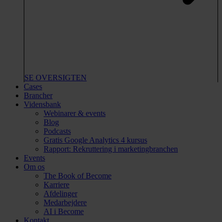
SE OVERSIGTEN
Cases
Brancher
Vidensbank
Webinarer & events
Blog
Podcasts
Gratis Google Analytics 4 kursus
Rapport: Rekruttering i marketingbranchen
Events
Om os
The Book of Become
Karriere
Afdelinger
Medarbejdere
AI i Become
Kontakt