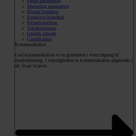
Email automation
Marketing automation
Digital branding
Employer branding
Kernefortælling
Tekstforfatning
Grafisk arbejde
Gamification
Kommunikation
God kommunikation er en grundsten i vores tilgang til
markedsføring. I virkeligheden er kommunikation afgørende i
alt, hvad vi laver.