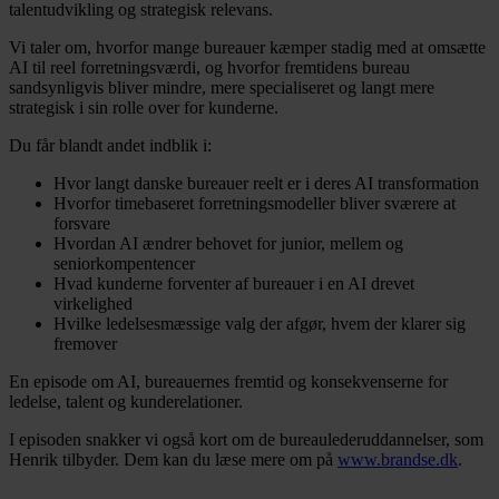
talentudvikling og strategisk relevans.
Vi taler om, hvorfor mange bureauer kæmper stadig med at omsætte
AI til reel forretningsværdi, og hvorfor fremtidens bureau
sandsynligvis bliver mindre, mere specialiseret og langt mere
strategisk i sin rolle over for kunderne.
Du får blandt andet indblik i:
Hvor langt danske bureauer reelt er i deres AI transformation
Hvorfor timebaseret forretningsmodeller bliver sværere at
forsvare
Hvordan AI ændrer behovet for junior, mellem og
seniorkompentencer
Hvad kunderne forventer af bureauer i en AI drevet
virkelighed
Hvilke ledelsesmæssige valg der afgør, hvem der klarer sig
fremover
En episode om AI, bureauernes fremtid og konsekvenserne for
ledelse, talent og kunderelationer.
I episoden snakker vi også kort om de bureaulederuddannelser, som
Henrik tilbyder. Dem kan du læse mere om på
www.brandse.dk
.