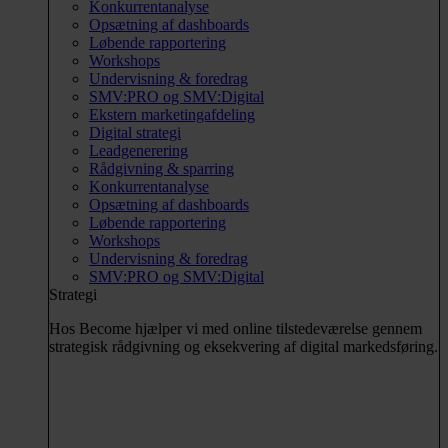
Konkurrentanalyse
Opsætning af dashboards
Løbende rapportering
Workshops
Undervisning & foredrag
SMV:PRO og SMV:Digital
Ekstern marketingafdeling
Digital strategi
Leadgenerering
Rådgivning & sparring
Konkurrentanalyse
Opsætning af dashboards
Løbende rapportering
Workshops
Undervisning & foredrag
SMV:PRO og SMV:Digital
Strategi
Hos Become hjælper vi med online tilstedeværelse gennem
strategisk rådgivning og eksekvering af digital markedsføring.