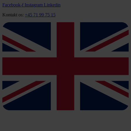
Videre
Facebook-f
Instagram
Linkedin
til
Kontakt os:
+45 71 99 75 15
indhold