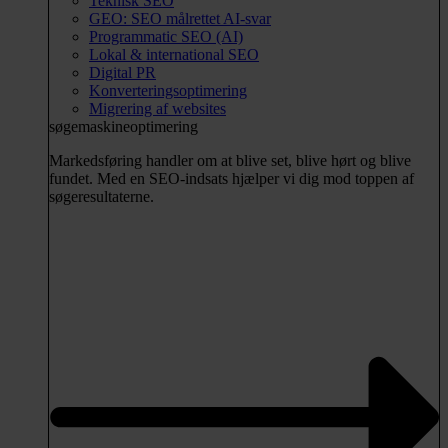
Teknisk SEO
GEO: SEO målrettet AI-svar
Programmatic SEO (AI)
Lokal & international SEO
Digital PR
Konverteringsoptimering
Migrering af websites
søgemaskineoptimering
Markedsføring handler om at blive set, blive hørt og blive
fundet. Med en SEO-indsats hjælper vi dig mod toppen af
søgeresultaterne.