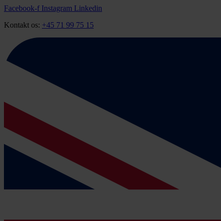
Videre
Facebook-f
Instagram
Linkedin
til
Kontakt os:
+45 71 99 75 15
indhold