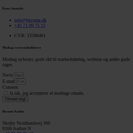
Kom i kontakt
info@become.dk
+45 71 99 75 15
CVR: 33588461
Modtag vores nyhedsbreve
Modtag nyheder, gode råd til markedsføring, webinar og andre gode
sager.
Navn
E-mail
Consent
Ja tak, jeg accepterer at modtage emails.
Tilmeld mig!
Become Aarhus
Skejby Nordlandsvej 309
8200 Aarhus N