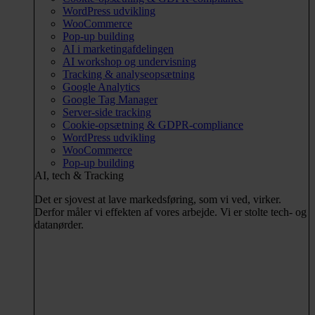
WordPress udvikling
WooCommerce
Pop-up building
AI i marketingafdelingen
AI workshop og undervisning
Tracking & analyseopsætning
Google Analytics
Google Tag Manager
Server-side tracking
Cookie-opsætning & GDPR-compliance
WordPress udvikling
WooCommerce
Pop-up building
AI, tech & Tracking
Det er sjovest at lave markedsføring, som vi ved, virker.
Derfor måler vi effekten af vores arbejde. Vi er stolte tech- og
datanørder.