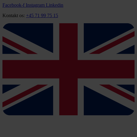
Videre
Facebook-f
Instagram
Linkedin
til
Kontakt os:
+45 71 99 75 15
indhold