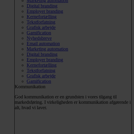
Marketing automation
Digital branding
Employer branding
Kernefortælling
Tekstforfatning
Grafisk arbejde
Gamification
Nyhedsbreve
Email automation
Marketing automation
Digital branding
Employer branding
Kernefortælling
Tekstforfatning
Grafisk arbejde
Gamification
Kommunikation
God kommunikation er en grundsten i vores tilgang til
markedsføring. I virkeligheden er kommunikation afgørende i
alt, hvad vi laver.