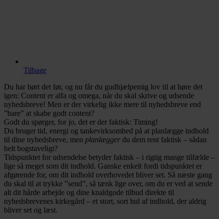
Tilbage
Du har hørt det før, og nu får du gudhjælpemig lov til at høre det
igen: Content er alfa og omega, når du skal skrive og udsende
nyhedsbreve! Men er der virkelig ikke mere til nyhedsbreve end
”bare” at skabe godt content?
Godt du spørger, for jo, det er der faktisk: Timing!
Du bruger tid, energi og tankevirksomhed på at planlægge indhold
til dine nyhedsbreve, men
planlægger
du dem rent faktisk – sådan
helt bogstaveligt?
Tidspunktet for udsendelse betyder faktisk – i rigtig mange tilfælde –
lige så meget som dit indhold. Ganske enkelt fordi tidspunktet er
afgørende for, om dit indhold overhovedet bliver set. Så næste gang
du skal til at trykke ”send”, så tænk lige over, om du er ved at sende
alt dit hårde arbejde og dine knaldgode tilbud direkte til
nyhedsbrevenes kirkegård – et stort, sort hul af indhold, der aldrig
bliver set og læst.