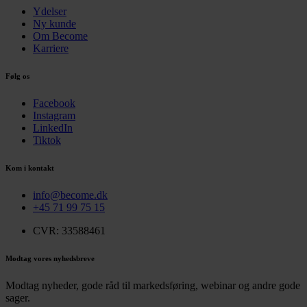
Ydelser
Ny kunde
Om Become
Karriere
Følg os
Facebook
Instagram
LinkedIn
Tiktok
Kom i kontakt
info@become.dk
+45 71 99 75 15
CVR: 33588461
Modtag vores nyhedsbreve
Modtag nyheder, gode råd til markedsføring, webinar og andre gode
sager.