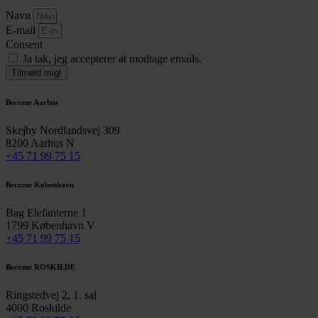
Navn
E-mail
Consent
Ja tak, jeg accepterer at modtage emails.
Tilmeld mig!
Become Aarhus
Skejby Nordlandsvej 309
8200 Aarhus N
+45 71 99 75 15
Become København
Bag Elefanterne 1
1799 København V
+45 71 99 75 15
Become ROSKILDE
Ringstedvej 2, 1. sal
4000 Roskilde