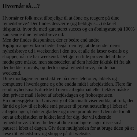
Hvornår så…?
Hvornår er folk mest tilbøjelige til at åbne og reagere på dine
nyhedsbreve? Der findes desværre (og heldigvis…) ikke ét
tidspunkt, hvor du med garanteret succes og en åbningsrate på 100%
kan sende dine nyhedsbreve ud.
Men der findes tidspunkter, der er bedre end andre.
Rigtig mange virksomheder begår den fejl, at de sender deres
nyhedsbreve ud i weekenden i den tro, at alle da læser e-mails og
shopper, når de har weekend. Det gør en lille procentdel af dine
modtagere måske, men størstedelen af dem holder faktisk fri fra alt
der hedder e-mails, og derfor også nyhedsbreve, når de har
weekend.
Dine modtagere er mest aktive på deres telefoner, tablets og
computere i hverdagene og ofte endda midt i arbejdstiden. Flere får
sendt nyhedsmails direkte til deres arbejdsmail eller tjekker måske
den private mail i løbet af arbejdsdagen og frokostpausen.
En undersøgelse fra University of Cincinatti viser endda, at folk, der
får tid og lov til at holde små pauser til privat netsurfing i løbet af
arbejdsdagen, både er gladere og mere produktive. Glem derfor alt
om at arbejdstiden er lukket land for dig, der vil udsende
nyhedsbreve. Udnyt hellere at dine modtagere tager disse små
pauser i løbet af dagen. Giv dem muligheden for at bruge tiden på at
læse dit nyhedsbrev og shoppe på dit website.