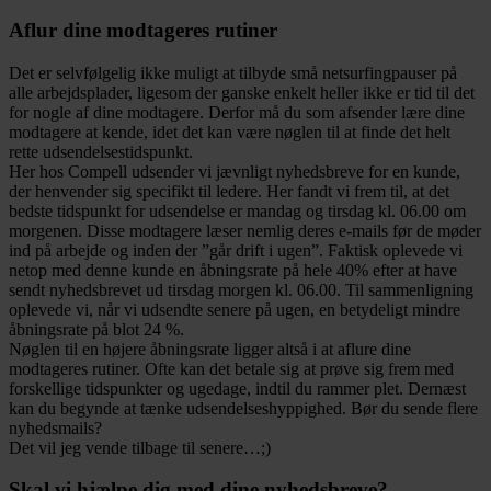
Aflur dine modtageres rutiner
Det er selvfølgelig ikke muligt at tilbyde små netsurfingpauser på
alle arbejdsplader, ligesom der ganske enkelt heller ikke er tid til det
for nogle af dine modtagere. Derfor må du som afsender lære dine
modtagere at kende, idet det kan være nøglen til at finde det helt
rette udsendelsestidspunkt.
Her hos Compell udsender vi jævnligt nyhedsbreve for en kunde,
der henvender sig specifikt til ledere. Her fandt vi frem til, at det
bedste tidspunkt for udsendelse er mandag og tirsdag kl. 06.00 om
morgenen. Disse modtagere læser nemlig deres e-mails før de møder
ind på arbejde og inden der ”går drift i ugen”. Faktisk oplevede vi
netop med denne kunde en åbningsrate på hele 40% efter at have
sendt nyhedsbrevet ud tirsdag morgen kl. 06.00. Til sammenligning
oplevede vi, når vi udsendte senere på ugen, en betydeligt mindre
åbningsrate på blot 24 %.
Nøglen til en højere åbningsrate ligger altså i at aflure dine
modtageres rutiner. Ofte kan det betale sig at prøve sig frem med
forskellige tidspunkter og ugedage, indtil du rammer plet. Dernæst
kan du begynde at tænke udsendelseshyppighed. Bør du sende flere
nyhedsmails?
Det vil jeg vende tilbage til senere…;)
Skal vi hjælpe dig med dine nyhedsbreve?