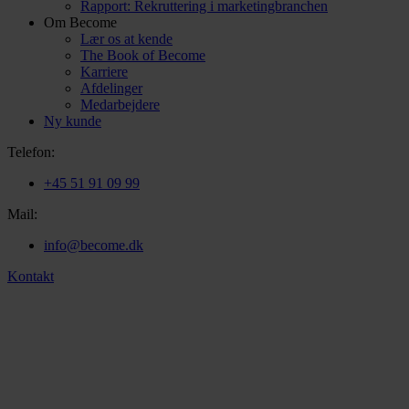
Rapport: Rekruttering i marketingbranchen
Om Become
Lær os at kende
The Book of Become
Karriere
Afdelinger
Medarbejdere
Ny kunde
Telefon:
+45 51 91 09 99
Mail:
info@become.dk
Kontakt