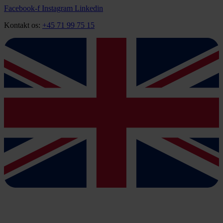
Videre
Facebook-f
Instagram
Linkedin
til
Kontakt os:
+45 71 99 75 15
indhold