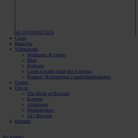
SE OVERSIGTEN
Cases
Brancher
Vidensbank
Webinarer & events
Blog
Podcasts
Gratis Google Analytics 4 kursus
Rapport: Rekruttering i marketingbranchen
Events
Om os
The Book of Become
Karriere
Afdelinger
Medarbejdere
AI i Become
Kontakt
Ny kunde?