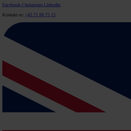
Videre
Facebook-f
Instagram
Linkedin
til
Kontakt os:
+45 71 99 75 15
indhold