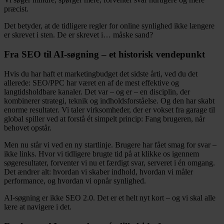
præcist.
Det betyder, at de tidligere regler for online synlighed ikke længere
er skrevet i sten. De er skrevet i… måske sand?
Fra SEO til AI-søgning – et historisk vendepunkt
Hvis du har haft et marketingbudget det sidste årti, ved du det
allerede: SEO/PPC har været en af de mest effektive og
langtidsholdbare kanaler. Det var – og er – en disciplin, der
kombinerer strategi, teknik og indholdsforståelse. Og den har skabt
enorme resultater. Vi taler virksomheder, der er vokset fra garage til
global spiller ved at forstå ét simpelt princip: Fang brugeren, når
behovet opstår.
Men nu står vi ved en ny startlinje. Brugere har fået smag for svar –
ikke links. Hvor vi tidligere brugte tid på at klikke os igennem
søgeresultater, forventer vi nu et færdigt svar, serveret i én omgang.
Det ændrer alt: hvordan vi skaber indhold, hvordan vi måler
performance, og hvordan vi opnår synlighed.
AI-søgning er ikke SEO 2.0. Det er et helt nyt kort – og vi skal alle
lære at navigere i det.