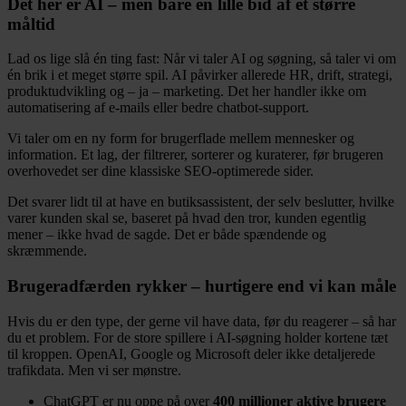
Det her er AI – men bare én lille bid af et større
måltid
Lad os lige slå én ting fast: Når vi taler AI og søgning, så taler vi om
én brik i et meget større spil. AI påvirker allerede HR, drift, strategi,
produktudvikling og – ja – marketing. Det her handler ikke om
automatisering af e-mails eller bedre chatbot-support.
Vi taler om en ny form for brugerflade mellem mennesker og
information. Et lag, der filtrerer, sorterer og kuraterer, før brugeren
overhovedet ser dine klassiske SEO-optimerede sider.
Det svarer lidt til at have en butiksassistent, der selv beslutter, hvilke
varer kunden skal se, baseret på hvad den tror, kunden egentlig
mener – ikke hvad de sagde. Det er både spændende og
skræmmende.
Brugeradfærden rykker – hurtigere end vi kan måle
Hvis du er den type, der gerne vil have data, før du reagerer – så har
du et problem. For de store spillere i AI-søgning holder kortene tæt
til kroppen. OpenAI, Google og Microsoft deler ikke detaljerede
trafikdata. Men vi ser mønstre.
ChatGPT er nu oppe på over
400 millioner aktive brugere