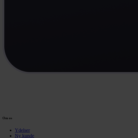
Om os
Ydelser
Ny kunde