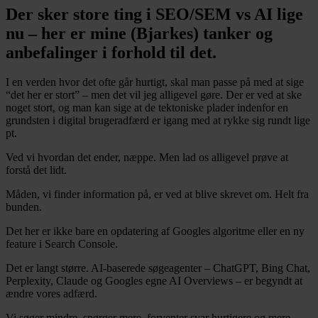
Der sker store ting i SEO/SEM vs AI lige
nu – her er mine (Bjarkes) tanker og
anbefalinger i forhold til det.
I en verden hvor det ofte går hurtigt, skal man passe på med at sige
“det her er stort” – men det vil jeg alligevel gøre. Der er ved at ske
noget stort, og man kan sige at de tektoniske plader indenfor en
grundsten i digital brugeradfærd er igang med at rykke sig rundt lige
pt.
Ved vi hvordan det ender, næppe. Men lad os alligevel prøve at
forstå det lidt.
Måden, vi finder information på, er ved at blive skrevet om. Helt fra
bunden.
Det her er ikke bare en opdatering af Googles algoritme eller en ny
feature i Search Console.
Det er langt større. AI-baserede søgeagenter – ChatGPT, Bing Chat,
Perplexity, Claude og Googles egne AI Overviews – er begyndt at
ændre vores adfærd.
Vi søger mindre, spørger mere, forventer svar hurtigere og mere