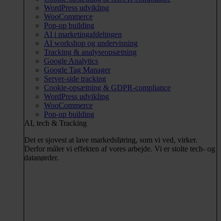
WordPress udvikling
WooCommerce
Pop-up building
AI i marketingafdelingen
AI workshop og undervisning
Tracking & analyseopsætning
Google Analytics
Google Tag Manager
Server-side tracking
Cookie-opsætning & GDPR-compliance
WordPress udvikling
WooCommerce
Pop-up building
AI, tech & Tracking
Det er sjovest at lave markedsføring, som vi ved, virker.
Derfor måler vi effekten af vores arbejde. Vi er stolte tech- og
datanørder.