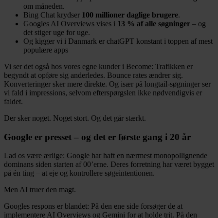
om måneden.
Bing Chat krydser
100 millioner daglige brugere
.
Googles AI Overviews vises i
13 % af alle søgninger
– og
det stiger uge for uge.
Og kigger vi i Danmark er chatGPT konstant i toppen af mest
populære apps
Vi ser det også hos vores egne kunder i Become: Trafikken er
begyndt at opføre sig anderledes. Bounce rates ændrer sig.
Konverteringer sker mere direkte. Og især på longtail-søgninger ser
vi fald i impressions, selvom efterspørgslen ikke nødvendigvis er
faldet.
Der sker noget. Noget stort. Og det går stærkt.
Google er presset – og det er første gang i 20 år
Lad os være ærlige: Google har haft en nærmest monopollignende
dominans siden starten af 00’erne. Deres forretning har været bygget
på én ting – at eje og kontrollere søgeintentionen.
Men AI truer den magt.
Googles respons er blandet: På den ene side forsøger de at
implementere AI Overviews og Gemini for at holde trit. På den