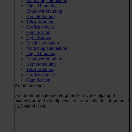
Marketing automation
Digital branding
Employer branding
Kernefortælling
Tekstforfatning
Grafisk arbejde
Gamification
Nyhedsbreve
Email automation
Marketing automation
Digital branding
Employer branding
Kernefortælling
Tekstforfatning
Grafisk arbejde
Gamification
Kommunikation
God kommunikation er en grundsten i vores tilgang til
markedsføring. I virkeligheden er kommunikation afgørende i
alt, hvad vi laver.