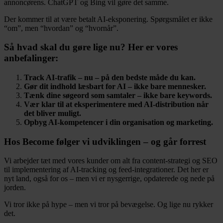
annoncørens. ChatGPT og Bing vil gøre det samme.
Der kommer til at være betalt AI-eksponering. Spørgsmålet er ikke
“om”, men “hvordan” og “hvornår”.
Så hvad skal du gøre lige nu? Her er vores
anbefalinger:
Track AI-trafik – nu – på den bedste måde du kan.
Gør dit indhold læsbart for AI – ikke bare mennesker.
Tænk dine søgeord som samtaler – ikke bare keywords.
Vær klar til at eksperimentere med AI-distribution når
det bliver muligt.
Opbyg AI-kompetencer i din organisation og marketing.
Hos Become følger vi udviklingen – og går forrest
Vi arbejder tæt med vores kunder om alt fra content-strategi og SEO
til implementering af AI-tracking og feed-integrationer. Det her er
nyt land, også for os – men vi er nysgerrige, opdaterede og nede på
jorden.
Vi tror ikke på hype – men vi tror på bevægelse. Og lige nu rykker
det.