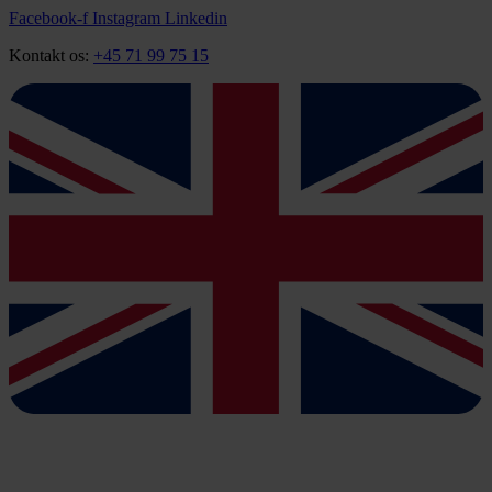
Videre
Facebook-f
Instagram
Linkedin
til
Kontakt os:
+45 71 99 75 15
indhold