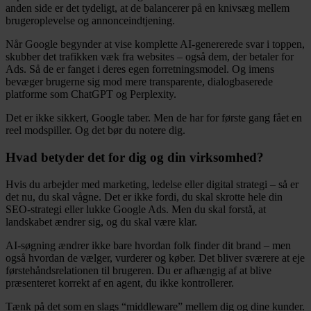
anden side er det tydeligt, at de balancerer på en knivsæg mellem
brugeroplevelse og annonceindtjening.
Når Google begynder at vise komplette AI-genererede svar i toppen,
skubber det trafikken væk fra websites – også dem, der betaler for
Ads. Så de er fanget i deres egen forretningsmodel. Og imens
bevæger brugerne sig mod mere transparente, dialogbaserede
platforme som ChatGPT og Perplexity.
Det er ikke sikkert, Google taber. Men de har for første gang fået en
reel modspiller. Og det bør du notere dig.
Hvad betyder det for dig og din virksomhed?
Hvis du arbejder med marketing, ledelse eller digital strategi – så er
det nu, du skal vågne. Det er ikke fordi, du skal skrotte hele din
SEO-strategi eller lukke Google Ads. Men du skal forstå, at
landskabet ændrer sig, og du skal være klar.
AI-søgning ændrer ikke bare hvordan folk finder dit brand – men
også hvordan de vælger, vurderer og køber. Det bliver sværere at eje
førstehåndsrelationen til brugeren. Du er afhængig af at blive
præsenteret korrekt af en agent, du ikke kontrollerer.
Tænk på det som en slags “middleware” mellem dig og dine kunder.