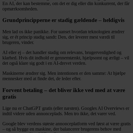
En AI, der kan bestemme, om det er dig eller din konkurrent, der får
opmærksomheden.
Grundprincipperne er stadig gældende – heldigvis
Men lad os ikke panikke. For uanset hvordan teknologien ændrer
sig, er ét princip stadig sandt: Den, der leverer mest værdi til
brugeren, vinder.
AI eller ej – det handler stadig om relevans, brugervenlighed og
klarhed. Hvis dit indhold er gennemtænkt, hjælpsomt og ærligt – vil
det også klare sig godt i en AI-drevet verden.
Maskinerne ændrer sig. Men intentionen er den samme: At hjælpe
mennesker med at finde det, de leder efter.
Forvent betaling – det bliver ikke ved med at være
gratis
Lige nu er ChatGPT gratis (eller næsten). Googles AI Overviews er
indtil videre uden annonceplads. Men tro ikke, det varer ved.
Google blev verdens største annonceplatform ved først at være gratis
– og så bygge en maskine, der balancerer brugerens behov med