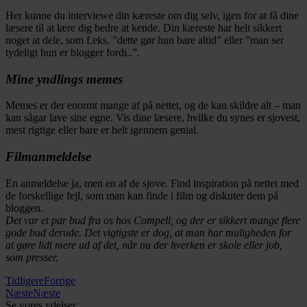
Her kunne du interviewe din kæreste om dig selv, igen for at få dine
læsere til at lære dig bedre at kende. Din kæreste har helt sikkert
noget at dele, som f.eks. ”dette gør hun bare altid” eller ”man ser
tydeligt hun er blogger fordi..”.
Mine yndlings memes
Memes er der enormt mange af på nettet, og de kan skildre alt – man
kan sågar lave sine egne. Vis dine læsere, hvilke du synes er sjovest,
mest rigtige eller bare er helt igennem genial.
Filmanmeldelse
En anmeldelse ja, men en af de sjove. Find inspiration på nettet med
de forskellige fejl, som man kan finde i film og diskuter dem på
bloggen.
Det var et par bud fra os hos Compell, og der er sikkert mange flere
gode bud derude. Det vigtigste er dog, at man har muligheden for
at gøre lidt mere ud af det, når nu der hverken er skole eller job,
som presser.
Tidligere
Forrige
Næste
Næste
Se vores ydelser