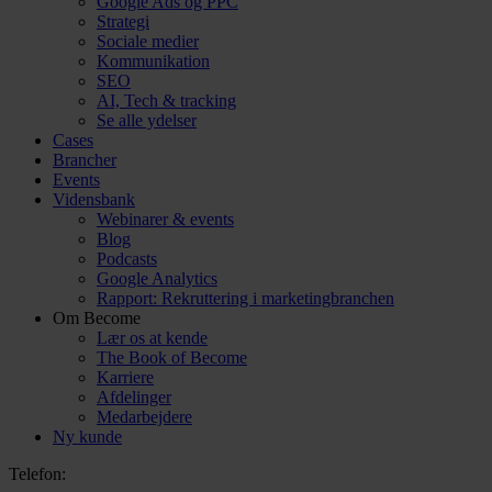
Google Ads og PPC
Strategi
Sociale medier
Kommunikation
SEO
AI, Tech & tracking
Se alle ydelser
Cases
Brancher
Events
Vidensbank
Webinarer & events
Blog
Podcasts
Google Analytics
Rapport: Rekruttering i marketingbranchen
Om Become
Lær os at kende
The Book of Become
Karriere
Afdelinger
Medarbejdere
Ny kunde
Telefon: