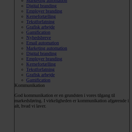
Marketing automation
Digital branding
Employer branding
Kernefortælling
Tekstforfatning
Grafisk arbejde
Gamification
Nyhedsbreve
Email automation
Marketing automation
Digital branding
Employer branding
Kernefortælling
Tekstforfatning
Grafisk arbejde
Gamification
Kommunikation
God kommunikation er en grundsten i vores tilgang til
markedsføring. I virkeligheden er kommunikation afgørende i
alt, hvad vi laver.