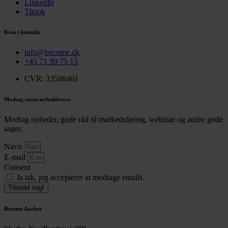
LinkedIn
Tiktok
Kom i kontakt
info@become.dk
+45 71 99 75 15
CVR: 33588461
Modtag vores nyhedsbreve
Modtag nyheder, gode råd til markedsføring, webinar og andre gode
sager.
Navn
E-mail
Consent
Ja tak, jeg accepterer at modtage emails.
Tilmeld mig!
Become Aarhus