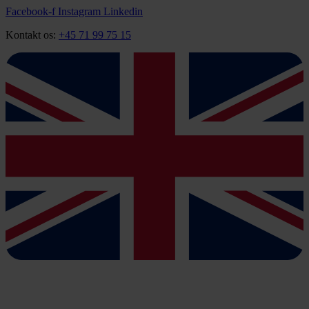
Videre
Facebook-f
Instagram
Linkedin
til
Kontakt os:
+45 71 99 75 15
indhold