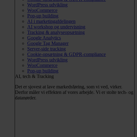
WordPress udvikling
WooCommerce
Pop-up building
AI i marketingafdelingen
AI workshop og undervisning
Tracking & analyseopsætning
Google Analytics
Google Tag Manager
Server-side tracking
Cookie-opsætning & GDPR-compliance
WordPress udvikling
WooCommerce
Pop-up building
AI, tech & Tracking
Det er sjovest at lave markedsføring, som vi ved, virker.
Derfor måler vi effekten af vores arbejde. Vi er stolte tech- og
datanørder.