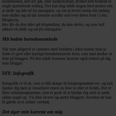
nytårslooket, året der gik, eller nytårsfortsæt, hvilket helt bestemt er
nogle spændende indlæg. Der kan dog sidde nogen med ønsket om,
at skille sig lidt ud fra mængden, og om at levere netop dét indlæg
som skiller sig ud når læserne scroller ned over deres feed i f.eks.
Bloglovin.
Her får du fem titler på blogindlæg, du kan skrive, og som helt
sikkert vil skille sig ud fra mængden:
Mit bedste barndomsminde
Når man alligevel er sammen med familien i julen kunne man jo
finde et sjovt eller kærligt barndomsminde frem, som man ønsker at
dele på bloggen. På den måde kommer læserne også tættere på dig
som blogger.
DIY: Infografik
Infografik er til de, som er lidt skarpe til fotoprogrammer etc. og kan
hjælpe dig med at visualisere enten en
how to
eller et forløb. Der er
flere onlineprogrammer, som er gode til at hjælpe dig med at sætte
sådan noget op. Vis dine læsere og andre bloggere, hvordan de kan
få glæde af et sådant værktøj.
Det siger min kæreste om mig