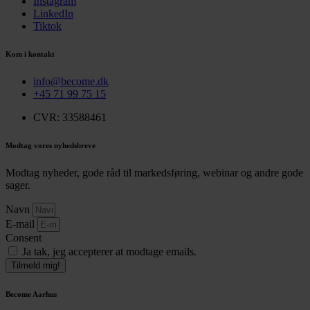
Instagram
LinkedIn
Tiktok
Kom i kontakt
info@become.dk
+45 71 99 75 15
CVR: 33588461
Modtag vores nyhedsbreve
Modtag nyheder, gode råd til markedsføring, webinar og andre gode
sager.
Navn
E-mail
Consent
Ja tak, jeg accepterer at modtage emails.
Tilmeld mig!
Become Aarhus