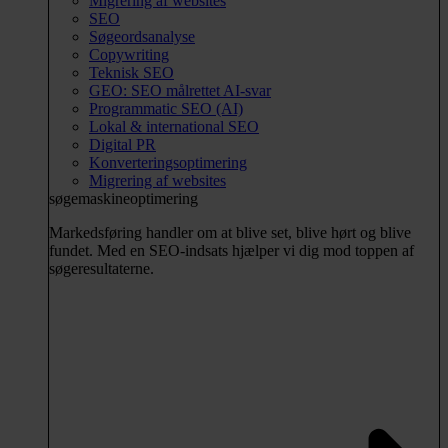
Migrering af websites
SEO
Søgeordsanalyse
Copywriting
Teknisk SEO
GEO: SEO målrettet AI-svar
Programmatic SEO (AI)
Lokal & international SEO
Digital PR
Konverteringsoptimering
Migrering af websites
søgemaskineoptimering
Markedsføring handler om at blive set, blive hørt og blive
fundet. Med en SEO-indsats hjælper vi dig mod toppen af
søgeresultaterne.