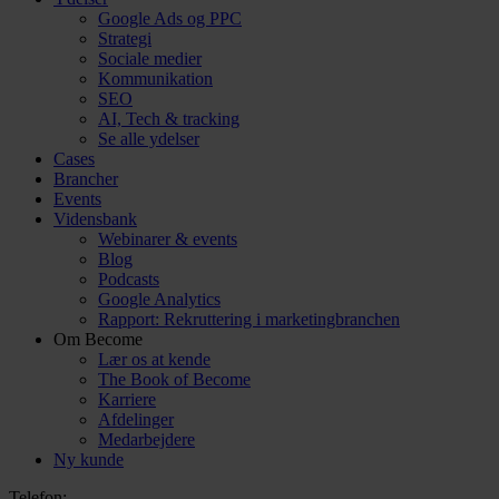
Google Ads og PPC
Strategi
Sociale medier
Kommunikation
SEO
AI, Tech & tracking
Se alle ydelser
Cases
Brancher
Events
Vidensbank
Webinarer & events
Blog
Podcasts
Google Analytics
Rapport: Rekruttering i marketingbranchen
Om Become
Lær os at kende
The Book of Become
Karriere
Afdelinger
Medarbejdere
Ny kunde
Telefon: