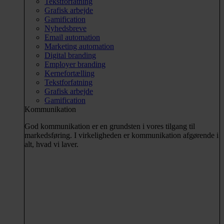
Tekstforfatning
Grafisk arbejde
Gamification
Nyhedsbreve
Email automation
Marketing automation
Digital branding
Employer branding
Kernefortælling
Tekstforfatning
Grafisk arbejde
Gamification
Kommunikation
God kommunikation er en grundsten i vores tilgang til
markedsføring. I virkeligheden er kommunikation afgørende i
alt, hvad vi laver.