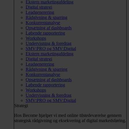
Ekstern marketingafdeling
Digital strategi
Leadgenerering
Rådgivning & sparring
Konkurrentanalyse
Opsætning af dashboards
Løbende rapportering
Workshops
Undervisning & foredrag
SMV:PRO og SMV:Digital
Ekstern marketingafdeling
Digital strategi
Leadgenerering
Rådgivning & sparring
Konkurrentanalyse
Opsætning af dashboards
Løbende rapportering
Workshops
Undervisning & foredrag
SMV:PRO og SMV:Digital
Strategi
Hos Become hjælper vi med online tilstedeværelse gennem
strategisk rådgivning og eksekvering af digital markedsføring.