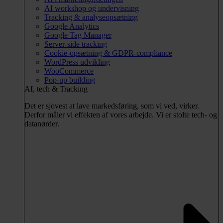
AI workshop og undervisning
Tracking & analyseopsætning
Google Analytics
Google Tag Manager
Server-side tracking
Cookie-opsætning & GDPR-compliance
WordPress udvikling
WooCommerce
Pop-up building
AI, tech & Tracking
Det er sjovest at lave markedsføring, som vi ved, virker.
Derfor måler vi effekten af vores arbejde. Vi er stolte tech- og
datanørder.