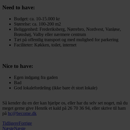
Need to have:
Budget: ca. 10-15.000 kr
Størrelse: ca. 100-200 m2
Beliggenhed: Frederiksberg, Nørrebro, Nordvest, Vanløse,
Brønshøj, Valby eller nærmere centrum
Tæt på offentlig transport og med mulighed for parkering
Faciliteter: Køkken, toilet, internet
Nice to have:
Egen indgang fra gaden
Bad
God lokalefordeling (ikke bare ét stort lokale)
Så kender du en der kan hjælpe os, eller har du selv set noget, må du
meget gerne give Henrik et kald på 26 70 36 94, eller skrive til ham
på
hc@become.dk
Tidligere
Forrige
Næste
Næste