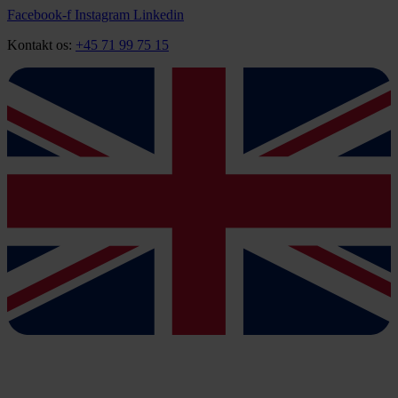
Videre
Facebook-f
Instagram
Linkedin
til
Kontakt os:
+45 71 99 75 15
indhold