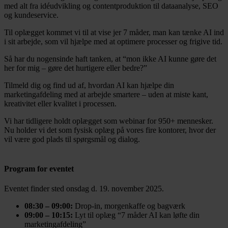
med alt fra idéudvikling og contentproduktion til dataanalyse, SEO
og kundeservice.
Til oplægget kommet vi til at vise jer 7 måder, man kan tænke AI ind
i sit arbejde, som vil hjælpe med at optimere processer og frigive tid.
Så har du nogensinde haft tanken, at “mon ikke AI kunne gøre det
her for mig – gøre det hurtigere eller bedre?”
Tilmeld dig og find ud af, hvordan AI kan hjælpe din
marketingafdeling med at arbejde smartere – uden at miste kant,
kreativitet eller kvalitet i processen.
Vi har tidligere holdt oplægget som webinar for 950+ mennesker.
Nu holder vi det som fysisk oplæg på vores fire kontorer, hvor der
vil være god plads til spørgsmål og dialog.
Program for eventet
Eventet finder sted onsdag d. 19. november 2025.
08:30 – 09:00:
Drop-in, morgenkaffe og bagværk
09:00 – 10:15:
Lyt til oplæg “7 måder AI kan løfte din
marketingafdeling”