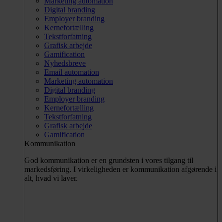
Marketing automation
Digital branding
Employer branding
Kernefortælling
Tekstforfatning
Grafisk arbejde
Gamification
Nyhedsbreve
Email automation
Marketing automation
Digital branding
Employer branding
Kernefortælling
Tekstforfatning
Grafisk arbejde
Gamification
Kommunikation
God kommunikation er en grundsten i vores tilgang til
markedsføring. I virkeligheden er kommunikation afgørende i
alt, hvad vi laver.