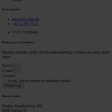
Kom i kontakt
info@become.dk
+45 71 99 75 15
CVR: 33588461
Modtag vores nyhedsbreve
Modtag nyheder, gode råd til markedsføring, webinar og andre gode
sager.
Navn
E-mail
Consent
Ja tak, jeg accepterer at modtage emails.
Tilmeld mig!
Become Aarhus
Skejby Nordlandsvej 309
8200 Aarhus N