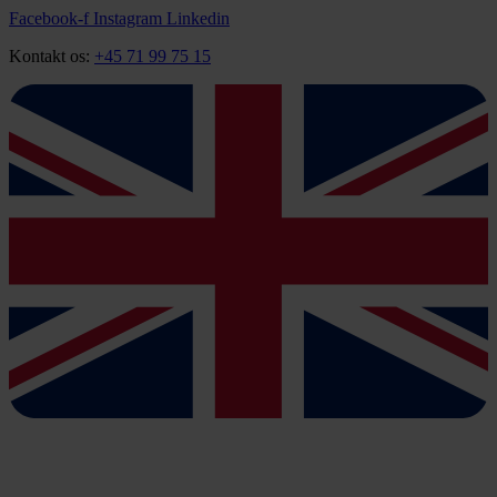
Videre
Facebook-f
Instagram
Linkedin
til
Kontakt os:
+45 71 99 75 15
indhold