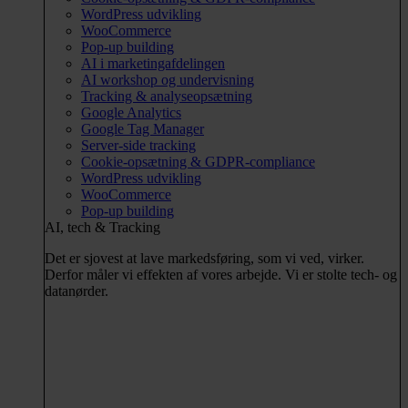
WordPress udvikling
WooCommerce
Pop-up building
AI i marketingafdelingen
AI workshop og undervisning
Tracking & analyseopsætning
Google Analytics
Google Tag Manager
Server-side tracking
Cookie-opsætning & GDPR-compliance
WordPress udvikling
WooCommerce
Pop-up building
AI, tech & Tracking
Det er sjovest at lave markedsføring, som vi ved, virker.
Derfor måler vi effekten af vores arbejde. Vi er stolte tech- og
datanørder.