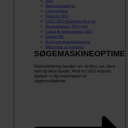
SEO
Søgeordsanalyse
Copywriting
Teknisk SEO
GEO: SEO målrettet AI-svar
Programmatic SEO (AI)
Lokal & international SEO
Digital PR
Konverteringsoptimering
Migrering af websites
SØGEMASKINEOPTIME
Markedsføring handler om at blive set, blive
hørt og blive fundet. Med en SEO-indsats
hjælper vi dig mod toppen af
søgeresultaterne.