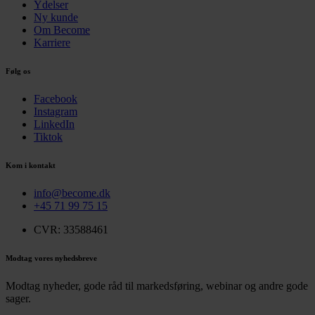
Ydelser
Ny kunde
Om Become
Karriere
Følg os
Facebook
Instagram
LinkedIn
Tiktok
Kom i kontakt
info@become.dk
+45 71 99 75 15
CVR: 33588461
Modtag vores nyhedsbreve
Modtag nyheder, gode råd til markedsføring, webinar og andre gode
sager.