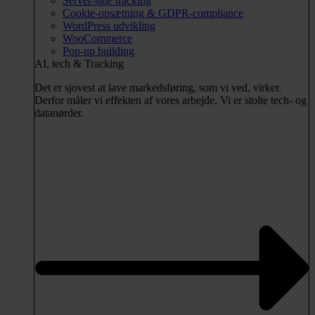
Server-side tracking
Cookie-opsætning & GDPR-compliance
WordPress udvikling
WooCommerce
Pop-up building
AI, tech & Tracking
Det er sjovest at lave markedsføring, som vi ved, virker.
Derfor måler vi effekten af vores arbejde. Vi er stolte tech- og
datanørder.