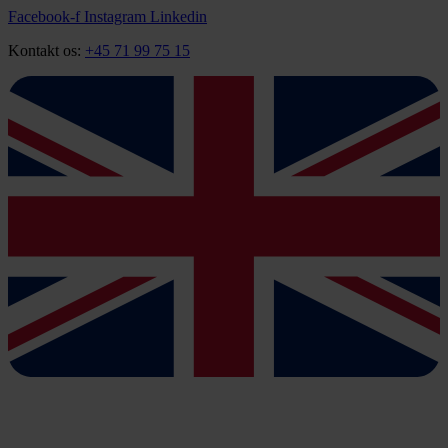
Videre
Facebook-f
Instagram
Linkedin
til
Kontakt os:
+45 71 99 75 15
indhold