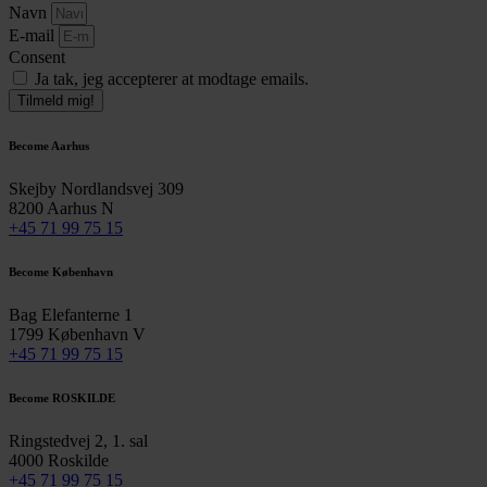
Navn
E-mail
Consent
Ja tak, jeg accepterer at modtage emails.
Tilmeld mig!
Become Aarhus
Skejby Nordlandsvej 309
8200 Aarhus N
+45 71 99 75 15
Become København
Bag Elefanterne 1
1799 København V
+45 71 99 75 15
Become ROSKILDE
Ringstedvej 2, 1. sal
4000 Roskilde
+45 71 99 75 15