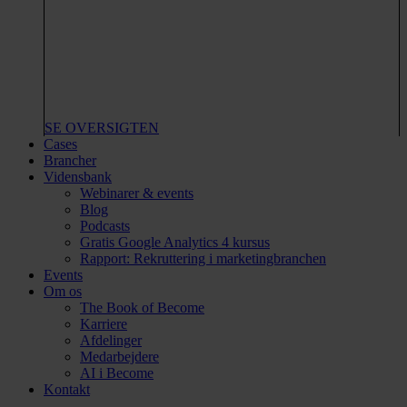
SE OVERSIGTEN
Cases
Brancher
Vidensbank
Webinarer & events
Blog
Podcasts
Gratis Google Analytics 4 kursus
Rapport: Rekruttering i marketingbranchen
Events
Om os
The Book of Become
Karriere
Afdelinger
Medarbejdere
AI i Become
Kontakt