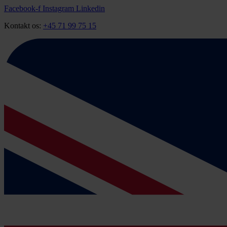
Videre
Facebook-f
Instagram
Linkedin
til
Kontakt os:
+45 71 99 75 15
indhold