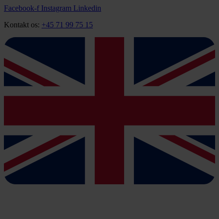
Videre
Facebook-f
Instagram
Linkedin
til
Kontakt os:
+45 71 99 75 15
indhold