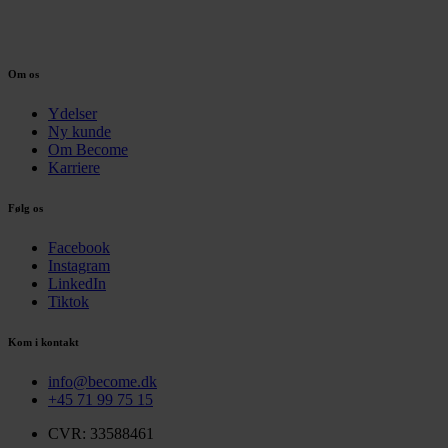
Om os
Ydelser
Ny kunde
Om Become
Karriere
Følg os
Facebook
Instagram
LinkedIn
Tiktok
Kom i kontakt
info@become.dk
+45 71 99 75 15
CVR: 33588461