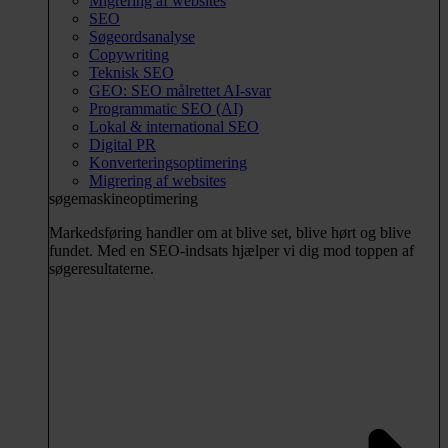
Migrering af websites
SEO
Søgeordsanalyse
Copywriting
Teknisk SEO
GEO: SEO målrettet AI-svar
Programmatic SEO (AI)
Lokal & international SEO
Digital PR
Konverteringsoptimering
Migrering af websites
søgemaskineoptimering
Markedsføring handler om at blive set, blive hørt og blive
fundet. Med en SEO-indsats hjælper vi dig mod toppen af
søgeresultaterne.