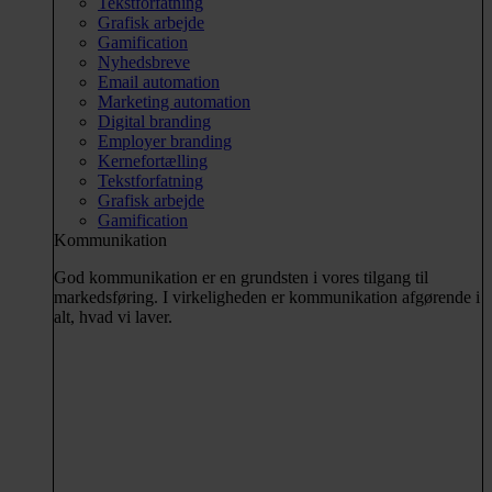
Tekstforfatning
Grafisk arbejde
Gamification
Nyhedsbreve
Email automation
Marketing automation
Digital branding
Employer branding
Kernefortælling
Tekstforfatning
Grafisk arbejde
Gamification
Kommunikation
God kommunikation er en grundsten i vores tilgang til
markedsføring. I virkeligheden er kommunikation afgørende i
alt, hvad vi laver.