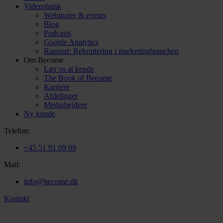
Vidensbank
Webinarer & events
Blog
Podcasts
Google Analytics
Rapport: Rekruttering i marketingbranchen
Om Become
Lær os at kende
The Book of Become
Karriere
Afdelinger
Medarbejdere
Ny kunde
Telefon:
+45 51 91 09 99
Mail:
info@become.dk
Kontakt