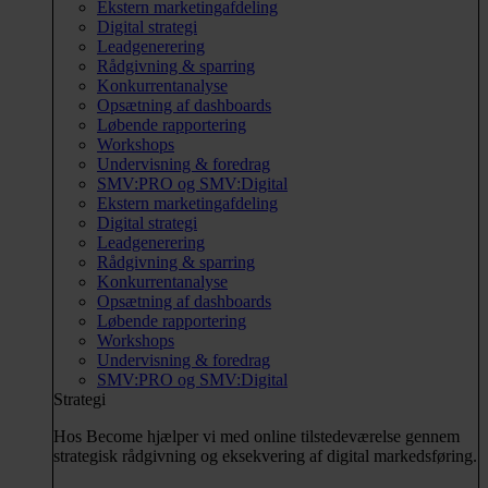
Ekstern marketingafdeling
Digital strategi
Leadgenerering
Rådgivning & sparring
Konkurrentanalyse
Opsætning af dashboards
Løbende rapportering
Workshops
Undervisning & foredrag
SMV:PRO og SMV:Digital
Ekstern marketingafdeling
Digital strategi
Leadgenerering
Rådgivning & sparring
Konkurrentanalyse
Opsætning af dashboards
Løbende rapportering
Workshops
Undervisning & foredrag
SMV:PRO og SMV:Digital
Strategi
Hos Become hjælper vi med online tilstedeværelse gennem
strategisk rådgivning og eksekvering af digital markedsføring.