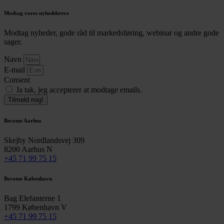
Modtag vores nyhedsbreve
Modtag nyheder, gode råd til markedsføring, webinar og andre gode
sager.
Navn
E-mail
Consent
Ja tak, jeg accepterer at modtage emails.
Tilmeld mig!
Become Aarhus
Skejby Nordlandsvej 309
8200 Aarhus N
+45 71 99 75 15
Become København
Bag Elefanterne 1
1799 København V
+45 71 99 75 15