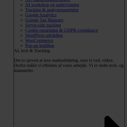
AI workshop og undervisning
Tracking & analyseopsætning
Google Analytics
Google Tag Manager
Server-side tracking
Cookie-opsætning & GDPR-compliance
WordPress udvikling
WooCommerce
Pop-up building
AI, tech & Tracking
Det er sjovest at lave markedsføring, som vi ved, virker.
Derfor måler vi effekten af vores arbejde. Vi er stolte tech- og
datanørder.