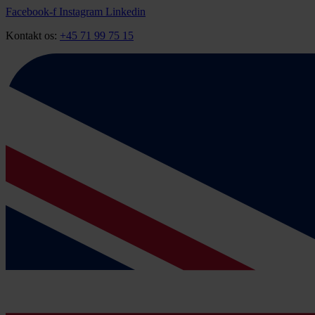
Videre
Facebook-f
Instagram
Linkedin
til
Kontakt os:
+45 71 99 75 15
indhold