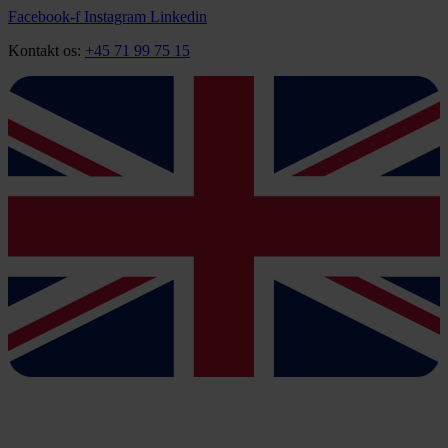
Videre
Facebook-f
Instagram
Linkedin
til
Kontakt os:
+45 71 99 75 15
indhold