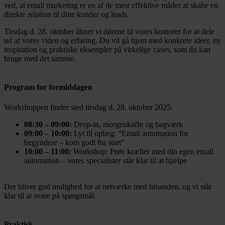
ved, at email marketing er en af de mest effektive måder at skabe en
direkte relation til dine kunder og leads.
Tirsdag d. 28. oktober åbner vi dørene til vores kontorer for at dele
ud af vores viden og erfaring. Du vil gå hjem med konkrete ideer, ny
inspiration og praktiske eksempler på virkelige cases, som du kan
bruge med det samme.
Program for formiddagen
Workshoppen finder sted tirsdag d. 28. oktober 2025.
08:30 – 09:00:
Drop-in, morgenkaffe og bagværk
09:00 – 10:00:
Lyt til oplæg: “Email automation for
begyndere – kom godt fra start”
10:00 – 11:00:
Workshop: Prøv kræfter med din egen email
automation – vores specialister står klar til at hjælpe
Der bliver god mulighed for at netværke med hinanden, og vi står
klar til at svare på spørgsmål.
Praktisk