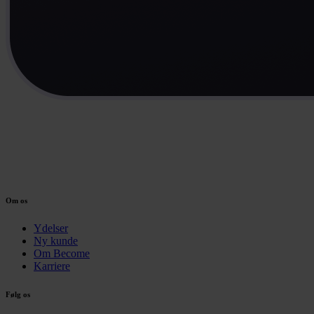
Om os
Ydelser
Ny kunde
Om Become
Karriere
Følg os