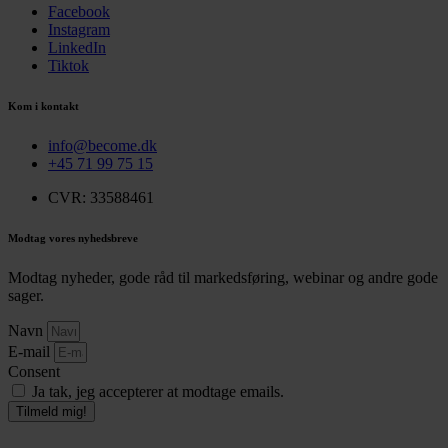
Facebook
Instagram
LinkedIn
Tiktok
Kom i kontakt
info@become.dk
+45 71 99 75 15
CVR: 33588461
Modtag vores nyhedsbreve
Modtag nyheder, gode råd til markedsføring, webinar og andre gode
sager.
Navn
E-mail
Consent
Ja tak, jeg accepterer at modtage emails.
Tilmeld mig!