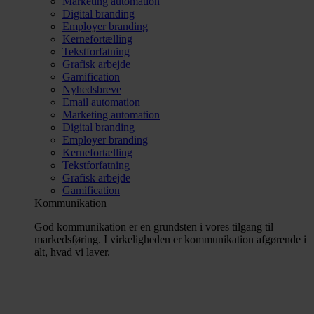
Marketing automation
Digital branding
Employer branding
Kernefortælling
Tekstforfatning
Grafisk arbejde
Gamification
Nyhedsbreve
Email automation
Marketing automation
Digital branding
Employer branding
Kernefortælling
Tekstforfatning
Grafisk arbejde
Gamification
Kommunikation
God kommunikation er en grundsten i vores tilgang til
markedsføring. I virkeligheden er kommunikation afgørende i
alt, hvad vi laver.