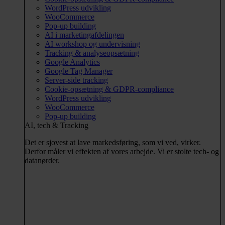
WordPress udvikling
WooCommerce
Pop-up building
AI i marketingafdelingen
AI workshop og undervisning
Tracking & analyseopsætning
Google Analytics
Google Tag Manager
Server-side tracking
Cookie-opsætning & GDPR-compliance
WordPress udvikling
WooCommerce
Pop-up building
AI, tech & Tracking
Det er sjovest at lave markedsføring, som vi ved, virker.
Derfor måler vi effekten af vores arbejde. Vi er stolte tech- og
datanørder.